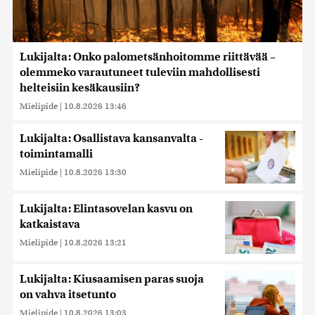
Lukijalta: Onko palometsänhoitomme riittävää –
olemmeko varautuneet tuleviin mahdollisesti
helteisiin kesäkausiin?
Mielipide
|
10.8.2026 13:46
Lukijalta: Osallistava kansanvalta -
toimintamalli
Mielipide
|
10.8.2026 13:30
Lukijalta: Elintasovelan kasvu on
katkaistava
Mielipide
|
10.8.2026 13:21
Lukijalta: Kiusaamisen paras suoja
on vahva itsetunto
Mielipide
|
10.8.2026 13:03