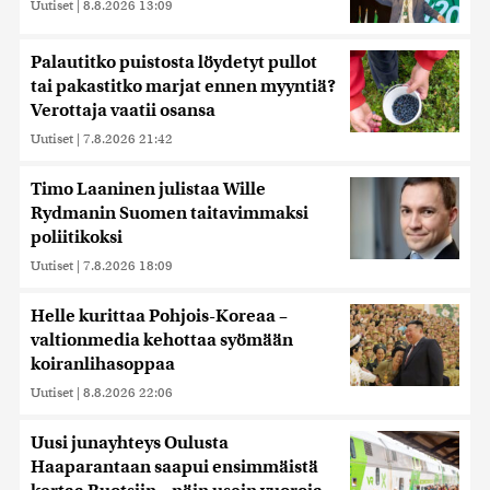
Uutiset
|
8.8.2026 13:09
Palautitko puistosta löydetyt pullot
tai pakastitko marjat ennen myyntiä?
Verottaja vaatii osansa
Uutiset
|
7.8.2026 21:42
Timo Laaninen julistaa Wille
Rydmanin Suomen taitavimmaksi
poliitikoksi
Uutiset
|
7.8.2026 18:09
Helle kurittaa Pohjois-Koreaa –
valtionmedia kehottaa syömään
koiranlihasoppaa
Uutiset
|
8.8.2026 22:06
Uusi junayhteys Oulusta
Haaparantaan saapui ensimmäistä