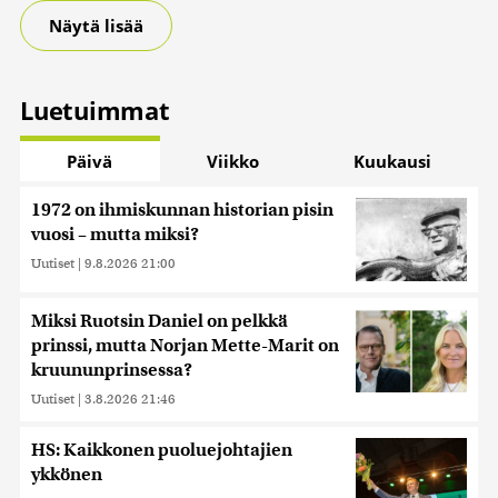
Näytä lisää
Luetuimmat
Päivä
Viikko
Kuukausi
1972 on ihmiskunnan historian pisin
vuosi – mutta miksi?
Uutiset
|
9.8.2026 21:00
Miksi Ruotsin Daniel on pelkkä
prinssi, mutta Norjan Mette-Marit on
kruununprinsessa?
Uutiset
|
3.8.2026 21:46
HS: Kaikkonen puoluejohtajien
ykkönen