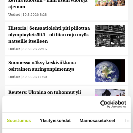
kertaa Ruotsiin – näin usein vuoroja
ajetaan
Uutiset
|
10.8.2026 8:28
Historia | Sensaatiolehti piti piilottaa
olympiayleisöltä – oli liian raju myös
natseille itselleen
Uutiset
|
8.8.2026 22:15
Suomessa näkyy keskiviikkona
osittainen auringonpimennys
Uutiset
|
8.8.2026 11:30
Reuters: Ukraina on tuhonnut yli
miljoona neliömetriä Wildberriesin
varastotilaa
Uutiset
|
7.8.2026 21:55
Suostumus
Yksityiskohdat
Mainosasetukset
Tiet