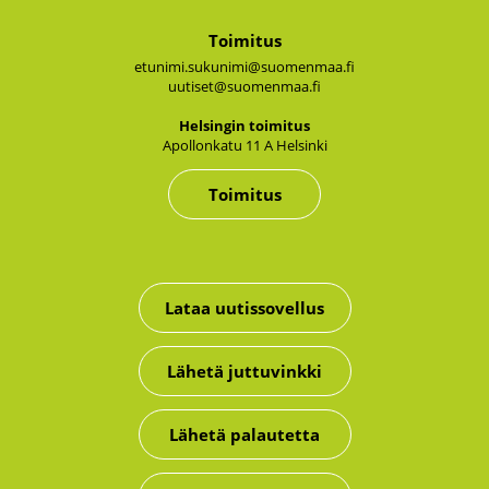
Toimitus
etunimi.sukunimi@suomenmaa.fi
uutiset@suomenmaa.fi
Hel­sin­gin toi­mi­tus
Apol­lon­ka­tu 11 A Hel­sin­ki
Toimitus
Lataa uutissovellus
Lähetä juttuvinkki
Lähetä palautetta