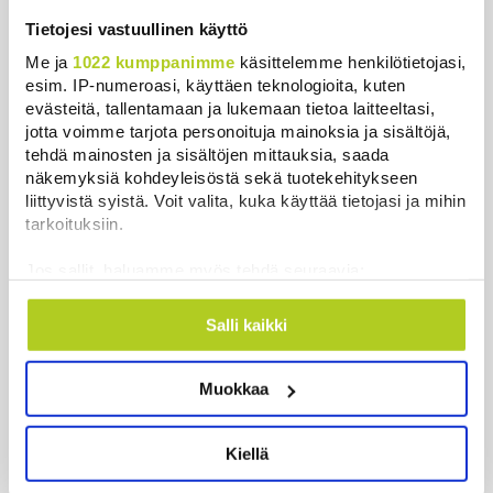
Tietojesi vastuullinen käyttö
Uutiset
Me ja
1022 kumppanimme
käsittelemme henkilötietojasi,
esim. IP-numeroasi, käyttäen teknologioita, kuten
evästeitä, tallentamaan ja lukemaan tietoa laitteeltasi,
Uusimmat
Luetuimmat
jotta voimme tarjota personoituja mainoksia ja sisältöjä,
tehdä mainosten ja sisältöjen mittauksia, saada
näkemyksiä kohdeyleisöstä sekä tuotekehitykseen
liittyvistä syistä. Voit valita, kuka käyttää tietojasi ja mihin
tarkoituksiin.
Jos sallit, haluamme myös tehdä seuraavia:
Kerätä tietoja maantieteellisestä sijainnistasi,
mahdollisesti muutaman metrin tarkkuudella
Salli kaikki
Tunnistaa laitteesi skannaamalla sen
ominaispiirteitä aktiivisesti (sormenjäljen
Muokkaa
muodostaminen)
Suomen ensimmäiset afrikkalaisen sikaruton
tapaukset vahvistettiin EU-laboratoriossa
Lue lisää siitä, miten henkilötietojasi käsitellään ja miten
voit määrittää asetuksesi
tiedot-osiossa
. Voit muuttaa
Uutiset
|
10.8.2026 13:52
Kiellä
suostumustasi tai peruuttaa sen milloin vain
evästeilmoituksessa.