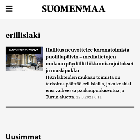
erillislaki
Hallitus neuvottelee koronatoimista
Koronarajoitukset
puoliltapäivin – mediatietojen
mukaan pöydällä liikkumisrajoitukset
ja maskipakko
HS:n lähteiden mukaan toimista on
tarkoitus päättää erillislailla, joka koskisi
ensi vaiheessa pääkaupunkiseutua ja
Turun aluetta.
22.3.2021 8:11
Uusimmat