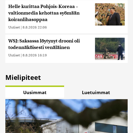
Helle kurittaa Pohjois-Koreaa –
valtionmedia kehottaa syömään
koiranlihasoppaa
Uutiset
|
8.8.2026 22:06
WSJ: Saksassa löytynyt drooni oli
todennäköisesti venäläinen
Uutiset
|
8.8.2026 16:19
Mielipiteet
Uusimmat
Luetuimmat