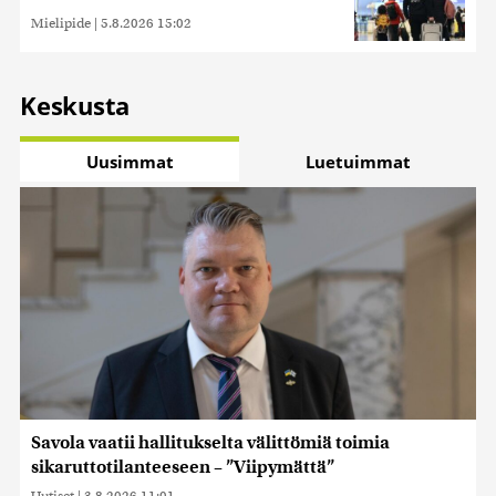
Mielipide
|
5.8.2026 15:02
Keskusta
Uusimmat
Luetuimmat
Savola vaatii hallitukselta välittömiä toimia
sikaruttotilanteeseen – ”Viipymättä”
Uutiset
|
3.8.2026 11:01