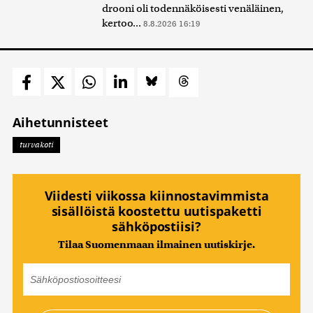
drooni oli todennäköisesti venäläinen,
kertoo...
8.8.2026 16:19
Aihetunnisteet
turvakoti
Viidesti viikossa kiinnostavimmista
sisällöistä koostettu uutispaketti
sähköpostiisi?
Tilaa Suomenmaan ilmainen uutiskirje.