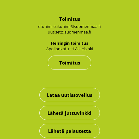
Toimitus
etunimi.sukunimi@suomenmaa.fi
uutiset@suomenmaa.fi
Hel­sin­gin toi­mi­tus
Apol­lon­ka­tu 11 A Hel­sin­ki
Toimitus
Lataa uutissovellus
Lähetä juttuvinkki
Lähetä palautetta