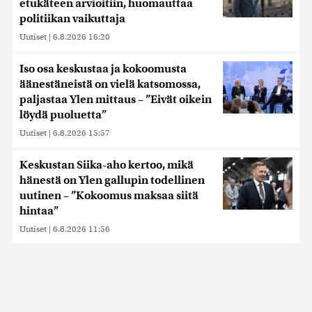
etukäteen arvioitiin, huomauttaa
politiikan vaikuttaja
Uutiset
|
6.8.2026 16:20
Iso osa keskustaa ja kokoomusta
äänestäneistä on vielä katsomossa,
paljastaa Ylen mittaus – ”Eivät oikein
löydä puoluetta”
Uutiset
|
6.8.2026 15:57
Keskustan Siika-aho kertoo, mikä
hänestä on Ylen gallupin todellinen
uutinen – ”Kokoomus maksaa siitä
hintaa”
Uutiset
|
6.8.2026 11:56