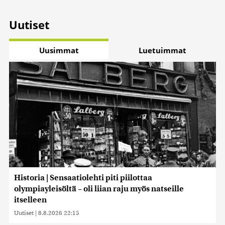
Uutiset
Uusimmat
Luetuimmat
Historia | Sensaatiolehti piti piilottaa
olympiayleisöltä – oli liian raju myös natseille
itselleen
Uutiset
|
8.8.2026 22:15