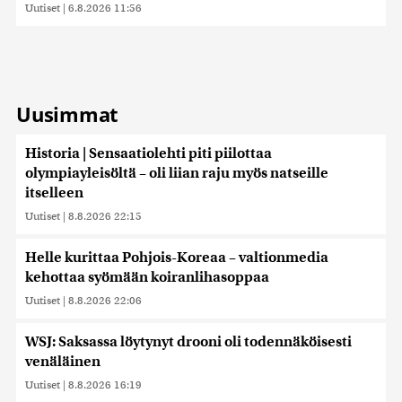
Uutiset
|
6.8.2026 11:56
Uusimmat
Historia | Sensaatiolehti piti piilottaa
olympiayleisöltä – oli liian raju myös natseille
itselleen
Uutiset
|
8.8.2026 22:15
Helle kurittaa Pohjois-Koreaa – valtionmedia
kehottaa syömään koiranlihasoppaa
Uutiset
|
8.8.2026 22:06
WSJ: Saksassa löytynyt drooni oli todennäköisesti
venäläinen
Uutiset
|
8.8.2026 16:19