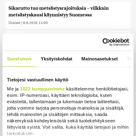
Sikarutto tuo metsästysrajoituksia – vilkkain
metsästyskausi käynnistyy Suomessa
Uutiset
|
8.8.2026 15:00
Bulgariassa on räjähtänyt drooni lähellä Romanian
rajaa
Uutiset
|
8.8.2026 14:40
Suostumus
Yksityiskohdat
Mainosasetukset
Tiet
HS: Kaikkonen puoluejohtajien ykkönen
Uutiset
|
8.8.2026 13:09
Tietojesi vastuullinen käyttö
Ursa on myynyt ennätysmäärän pimennyslaseja
Me ja
1022 kumppanimme
käsittelemme henkilötietojasi,
auringonpimennyksen edellä
esim. IP-numeroasi, käyttäen teknologioita, kuten
evästeitä, tallentamaan ja lukemaan tietoa laitteeltasi,
Uutiset
|
8.8.2026 11:31
jotta voimme tarjota personoituja mainoksia ja sisältöjä,
tehdä mainosten ja sisältöjen mittauksia, saada
Suomessa näkyy keskiviikkona osittainen
näkemyksiä kohdeyleisöstä sekä tuotekehitykseen
auringonpimennys
liittyvistä syistä. Voit valita, kuka käyttää tietojasi ja mihin
Uutiset
|
8.8.2026 11:30
tarkoituksiin.