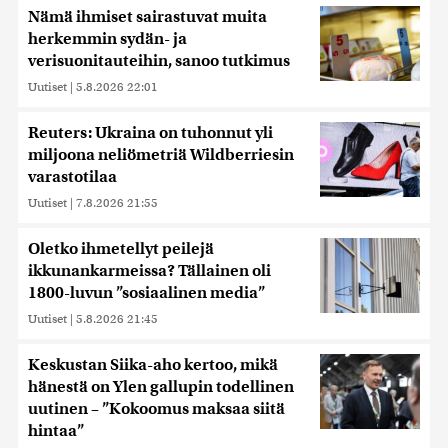
Nämä ihmiset sairastuvat muita
herkemmin sydän- ja
verisuonitauteihin, sanoo tutkimus
Uutiset
|
5.8.2026 22:01
Reuters: Ukraina on tuhonnut yli
miljoona neliömetriä Wildberriesin
varastotilaa
Uutiset
|
7.8.2026 21:55
Oletko ihmetellyt peilejä
ikkunankarmeissa? Tällainen oli
1800-luvun ”sosiaalinen media”
Uutiset
|
5.8.2026 21:45
Keskustan Siika-aho kertoo, mikä
hänestä on Ylen gallupin todellinen
uutinen – ”Kokoomus maksaa siitä
hintaa”