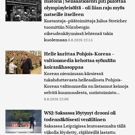
Historia | Sensaatiolehti piti piilottaa
olympiayleisöltä – oli liian raju myös
natseille itselleen
Kustantaja–päätoimittaja Julius Streicher
tuomittiin Nürnbergin
oikeudenkäynnissä lehtensä takia
kuolemaan
8.8.2026 22:15
Helle kurittaa Pohjois-Koreaa –
valtionmedia kehottaa syömään
koiranlihasoppaa
Korean niemimaan kärsiessä
tukahduttavasta helleaallosta Pohjois-
Korean valtionmedia on listannut keinoja
selvitä kuumuudesta, uutistoimisto...
8.8.2026 22:06
WSJ: Saksassa löytynyt drooni oli
todennäköisesti venäläinen
Saksassa Leipzigissa lentoasemalta tällä
viikolla löydetty, räjähteillä lastattu