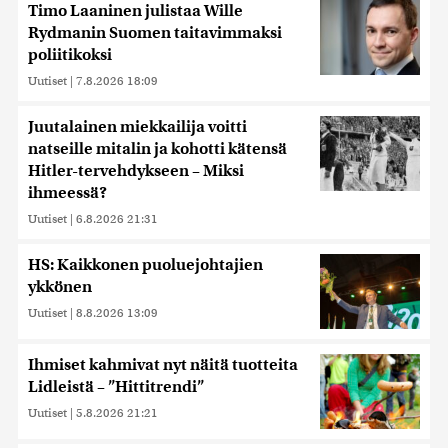
Timo Laaninen julistaa Wille
Rydmanin Suomen taitavimmaksi
poliitikoksi
Uutiset
|
7.8.2026 18:09
Juutalainen miekkailija voitti
natseille mitalin ja kohotti kätensä
Hitler-tervehdykseen – Miksi
ihmeessä?
Uutiset
|
6.8.2026 21:31
HS: Kaikkonen puoluejohtajien
ykkönen
Uutiset
|
8.8.2026 13:09
Ihmiset kahmivat nyt näitä tuotteita
Lidleistä – ”Hittitrendi”
Uutiset
|
5.8.2026 21:21