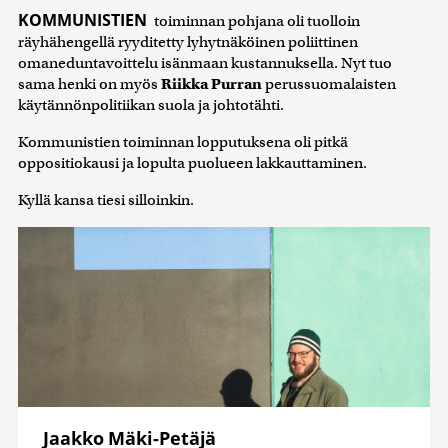
KOMMUNISTIEN
toiminnan pohjana oli tuolloin
räyhähengellä ryyditetty lyhytnäköinen poliittinen
omaneduntavoittelu isänmaan kustannuksella. Nyt tuo
sama henki on myös
Riikka Purran
perussuomalaisten
käytännönpolitiikan suola ja johtotähti.
Kommunistien toiminnan lopputuksena oli pitkä
oppositiokausi ja lopulta puolueen lakkauttaminen.
Kyllä kansa tiesi silloinkin.
Jaakko Mäki-Petäjä