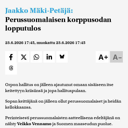
Jaakko Mäki-Petäjä:
Perussuomalaisen korppusodan
lopputulos
23.6.2026 17:45
, muokattu
23.6.2026 17:45
A+
A–
Orpon hallitus on jälleen ajautunut omaan sisäiseen itse
keitettyyn kriisiinsä ja jopa hallituspulaan.
Sopan keittäjänä on jälleen ollut perussuomalaiset ja heidän
kellokkaansa.
Perinteisesti perussuomalaisten aatteellisena edeltäjänä on
nähty
Veikko Vennamo
ja Suomen maaseudun puolue.