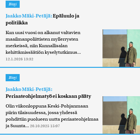
Blogi
Jaakko Mäki-Petäjä:
Epäluulo ja
politiikka
Kun uusi vuosi on alkanut valtavien
maailmanpoliittisten myllerrysten
merkeissä, niin Kunnallisalan
kehittämissäätiön kyselytutkimus...
12.1.2026 13:32
Blogi
Jaakko Mäki-Petäjä:
Periaateohjelmatyö ei koskaan pääty
Olin viikonloppuna Keski-Pohjanmaan
piirin tilaisuudessa, jossa yhdessä
pohdittiin puolueen uutta periaateohjelmaa
ja Suunta...
20.10.2025 15:07