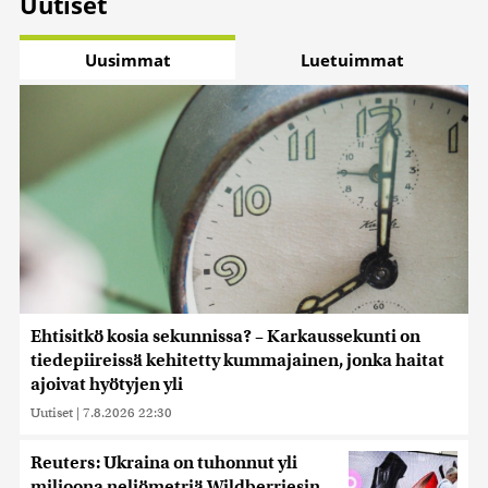
Uutiset
Uusimmat
Luetuimmat
Ehtisitkö kosia sekunnissa? – Karkaussekunti on
tiedepiireissä kehitetty kummajainen, jonka haitat
ajoivat hyötyjen yli
Uutiset
|
7.8.2026 22:30
Reuters: Ukraina on tuhonnut yli
miljoona neliömetriä Wildberriesin