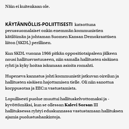
Näin ei kuitenkaan ole.
KÄYTÄNNÖLLIS-POLIITTISESTI
katsottuna
perussuomalaiset onkin enemmän kommunistien
kätilöimän ja johtaman Suomen Kansan Demokraattisen
liiton (SKDL) perillinen.
Kun SKDL vuonna 1966 pitkän oppositiotaipaleen jälkeen
nousi hallitusvastuuseen, niin samalla hallitusten sisäinen
ryhti ja kyky hoitaa isänmaan asioita romahti.
Hupeneva kannatus johti kommunistit jatkuvan oireilun ja
hallitusten sisäisen hajottamisen tielle. Oli niin sanottua
korppusotaa ja EEC:n vastustamista.
Lopullisesti puolue muuttui hallituskelvottomaksi ja -
kyvöttömäksi, kun se ollessan
Kalevi Sorsan
III
hallituksessa ryhtyi eduskunnassa vastustamaan hallituksen
ajamia puolustushankintoja.