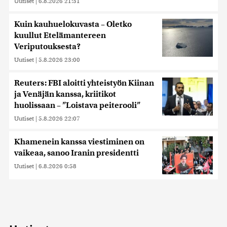
Uutiset
|
6.8.2026 21:31
Kuin kauhuelokuvasta – Oletko
kuullut Etelämantereen
Veriputouksesta?
Uutiset
|
5.8.2026 23:00
Reuters: FBI aloitti yhteistyön Kiinan
ja Venäjän kanssa, kriitikot
huolissaan – ”Loistava peiterooli”
Uutiset
|
5.8.2026 22:07
Khamenein kanssa viestiminen on
vaikeaa, sanoo Iranin presidentti
Uutiset
|
6.8.2026 0:58