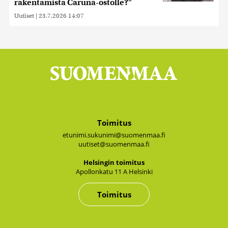
rakentamista Caruna-ostolle?”
Uutiset
|
23.7.2026 14:07
Toimitus
etunimi.sukunimi@suomenmaa.fi
uutiset@suomenmaa.fi
Hel­sin­gin toi­mi­tus
Apol­lon­ka­tu 11 A Hel­sin­ki
Toimitus