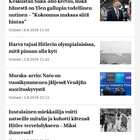
Keskustan Siika-aho kertoo, mikä
hänestä on Ylen gallupin todellinen
uutinen – ”Kokoomus maksaa siitä
hintaa”
Uutiset
|
6.8.2026 11:56
Harva tajusi Hitlerin olympialaisissa,
mitä pinnan alla kyti
Uutiset
|
5.8.2026 21:41
Murska-arvio: Nato on
vuosikymmenen jäljessä Venäjän
suorituskyvystä
Uutiset
|
5.8.2026 22:15
Juutalainen miekkailija voitti
natseille mitalin ja kohotti kätensä
Hitler-tervehdykseen – Miksi
ihmeessä?