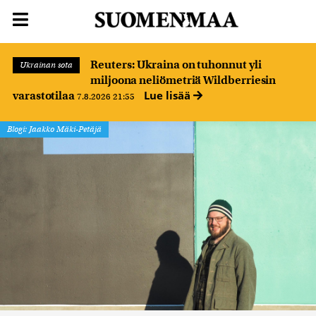
Reuters: Ukraina on tuhonnut yli
Ukrainan sota
miljoona neliömetriä Wildberriesin
Lue lisää
varastotilaa
7.8.2026 21:55
Blogi: Jaakko Mäki-Petäjä