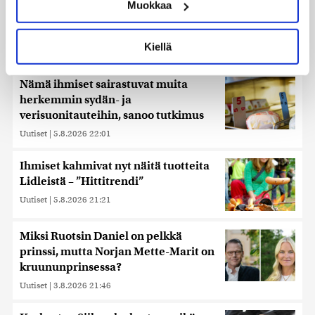
Muokkaa
muodostaminen)
Luetuimmat
Lue lisää siitä, miten henkilötietojasi käsitellään ja miten
voit määrittää asetuksesi
tiedot-osiossa
. Voit muuttaa
Kiellä
Päivä
Viikko
Kuukausi
suostumustasi tai peruuttaa sen milloin vain
evästeilmoituksessa.
Nämä ihmiset sairastuvat muita
Käytämme evästeitä tarjoamamme sisällön ja mainosten
herkemmin sydän- ja
räätälöimiseen, sosiaalisen median ominaisuuksien
verisuonitauteihin, sanoo tutkimus
tukemiseen ja kävijämäärämme analysoimiseen. Lisäksi
Uutiset
|
5.8.2026 22:01
jaamme sosiaalisen median, mainosalan ja analytiikka-
alan kumppaneillemme tietoja siitä, miten käytät
Ihmiset kahmivat nyt näitä tuotteita
sivustoamme. Kumppanimme voivat yhdistää näitä
Lidleistä – ”Hittitrendi”
tietoja muihin tietoihin, joita olet antanut heille tai joita on
Uutiset
|
5.8.2026 21:21
kerätty, kun olet käyttänyt heidän palvelujaan. Tietoja
saatetaan myös siirtää ulkomaille.
Miksi Ruotsin Daniel on pelkkä
prinssi, mutta Norjan Mette-Marit on
kruununprinsessa?
Uutiset
|
3.8.2026 21:46