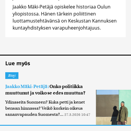
Jaakko Mäki-Petäjä opiskelee historiaa Oulun
yliopistossa. Hänen tärkein poliittinen
luottamustehtävänsä on Keskustan Kannuksen
kuntayhdistyksen varapuheenjohtajuus.
Lue myös
Blogi
Jaakko Mäki-Petäjä:
Onko politiikka
muuttunut ja voiko se edes muuttua?
Ydinaseita Suomeen? Kuka petti ja kenet
bensan hinnassa? Veikö korkein oikeus
sananvapauden Suomesta?...
27.3.2026 10:47