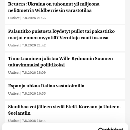
Reuters: Ukraina on tuhonnut yli miljoona
neliömetriä Wildberriesin varastotilaa
Uutiset
|
7.8.2026 21:55
Palautitko puistosta löydetyt pullot tai pakastitko
marjat ennen myyntiä? Verottaja vaatii osansa
Uutiset
|
7.8.2026 21:42
Timo Laaninen julistaa Wille Rydmanin Suomen
taitavimmaksi poliitikoksi
Uutiset
|
7.8.2026 18:09
Espanja uhkaa Italiaa vastatoimilla
Uutiset
|
7.8.2026 16:55
Sianlihaa voi jälleen viedä Etelä-Koreaan ja Uuteen-
Seelantiin
Uutiset
|
7.8.2026 16:44