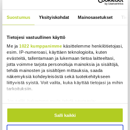
Järjestöt vastustavat karhun kiintiömetsästystä –
poliisi vetoaa kansalaisten turvallisuuteen
Suostumus
Yksityiskohdat
Mainosasetukset
Tiet
Uutiset
|
7.8.2026 15:51
Ruokavirasto muuttaa rajoituksia afrikkalaisen
Tietojesi vastuullinen käyttö
sikaruton tartuntavyöhykkeellä
Uutiset
|
7.8.2026 14:57
Me ja
1022 kumppanimme
käsittelemme henkilötietojasi,
esim. IP-numeroasi, käyttäen teknologioita, kuten
Somejättejä vaaditaan vastuuseen riippuvuuden
evästeitä, tallentamaan ja lukemaan tietoa laitteeltasi,
jotta voimme tarjota personoituja mainoksia ja sisältöjä,
aiheuttamisesta
tehdä mainosten ja sisältöjen mittauksia, saada
Uutiset
|
7.8.2026 14:30
näkemyksiä kohdeyleisöstä sekä tuotekehitykseen
liittyvistä syistä. Voit valita, kuka käyttää tietojasi ja mihin
WSJ: Tiedustelutiedon mukaan Venäjä voisi testata
tarkoituksiin.
Naton kestävyyttä rajatulla aluehyökkäyksellä
Uutiset
|
7.8.2026 14:16
Jos sallit, haluamme myös tehdä seuraavia:
Kerätä tietoja maantieteellisestä sijainnistasi,
mahdollisesti muutaman metrin tarkkuudella
Salli kaikki
Näytä lisää
Tunnistaa laitteesi skannaamalla sen
ominaispiirteitä aktiivisesti (sormenjäljen