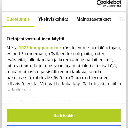
Juutalainen miekkailija voitti
natseille mitalin ja kohotti kätensä
Suostumus
Yksityiskohdat
Mainosasetukset
Tiet
Hitler-tervehdykseen – Miksi
ihmeessä?
Uutiset
|
6.8.2026 21:31
Tietojesi vastuullinen käyttö
Me ja
1022 kumppanimme
käsittelemme henkilötietojasi,
esim. IP-numeroasi, käyttäen teknologioita, kuten
evästeitä, tallentamaan ja lukemaan tietoa laitteeltasi,
jotta voimme tarjota personoituja mainoksia ja sisältöjä,
Uutiset
tehdä mainosten ja sisältöjen mittauksia, saada
näkemyksiä kohdeyleisöstä sekä tuotekehitykseen
liittyvistä syistä. Voit valita, kuka käyttää tietojasi ja mihin
Uusimmat
Luetuimmat
tarkoituksiin.
Jos sallit, haluamme myös tehdä seuraavia:
Kerätä tietoja maantieteellisestä sijainnistasi,
mahdollisesti muutaman metrin tarkkuudella
Salli kaikki
Tunnistaa laitteesi skannaamalla sen
ominaispiirteitä aktiivisesti (sormenjäljen