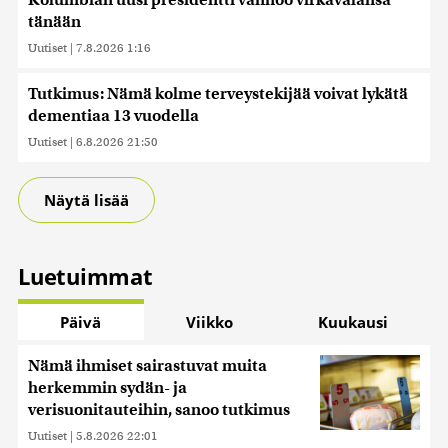
Kolumbian uusi presidentti vannoo virkavalansa
tänään
Uutiset
|
7.8.2026 1:16
Tutkimus: Nämä kolme terveystekijää voivat lykätä
dementiaa 13 vuodella
Uutiset
|
6.8.2026 21:50
Näytä lisää
Luetuimmat
Päivä
Viikko
Kuukausi
Nämä ihmiset sairastuvat muita
herkemmin sydän- ja
verisuonitauteihin, sanoo tutkimus
Uutiset
|
5.8.2026 22:01