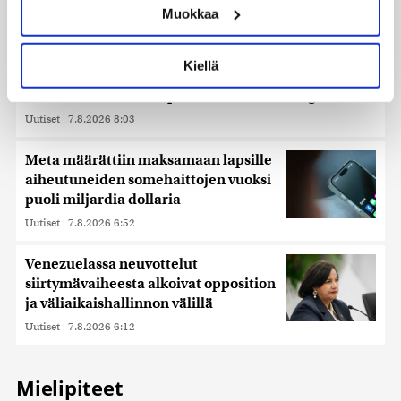
Muokkaa
muodostaminen)
Lue lisää siitä, miten henkilötietojasi käsitellään ja miten
voit määrittää asetuksesi
tiedot-osiossa
. Voit muuttaa
Kiellä
suostumustasi tai peruuttaa sen milloin vain
evästeilmoituksessa.
Thaimaassa kouluampuminen lähellä Bangkokia
Uutiset
|
7.8.2026 8:03
Käytämme evästeitä tarjoamamme sisällön ja mainosten
räätälöimiseen, sosiaalisen median ominaisuuksien
Meta määrättiin maksamaan lapsille
tukemiseen ja kävijämäärämme analysoimiseen. Lisäksi
aiheutuneiden somehaittojen vuoksi
jaamme sosiaalisen median, mainosalan ja analytiikka-
puoli miljardia dollaria
alan kumppaneillemme tietoja siitä, miten käytät
Uutiset
|
7.8.2026 6:52
sivustoamme. Kumppanimme voivat yhdistää näitä
tietoja muihin tietoihin, joita olet antanut heille tai joita on
kerätty, kun olet käyttänyt heidän palvelujaan. Tietoja
Venezuelassa neuvottelut
saatetaan myös siirtää ulkomaille.
siirtymävaiheesta alkoivat opposition
ja väliaikaishallinnon välillä
Uutiset
|
7.8.2026 6:12
Mielipiteet