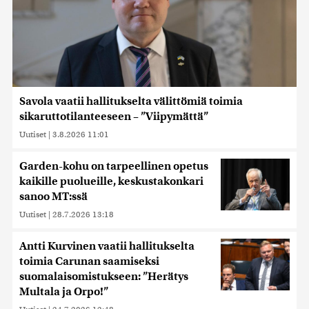
Savola vaatii hallitukselta välittömiä toimia
sikaruttotilanteeseen – ”Viipymättä”
Uutiset
|
3.8.2026 11:01
Garden-kohu on tarpeellinen opetus
kaikille puolueille, keskustakonkari
sanoo MT:ssä
Uutiset
|
28.7.2026 13:18
Antti Kurvinen vaatii hallitukselta
toimia Carunan saamiseksi
suomalaisomistukseen: ”Herätys
Multala ja Orpo!”