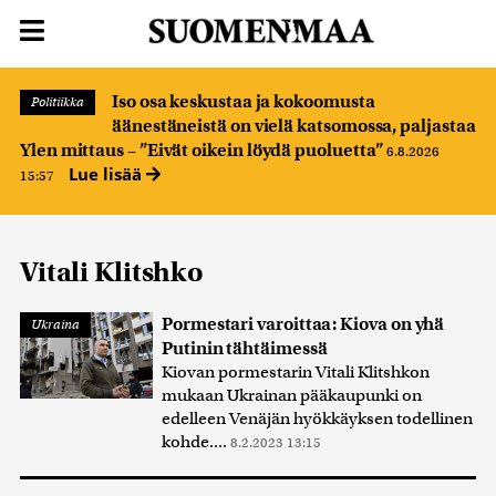
Iso osa keskustaa ja kokoomusta
Politiikka
äänestäneistä on vielä katsomossa, paljastaa
Ylen mittaus – ”Eivät oikein löydä puoluetta”
6.8.2026
Lue lisää
15:57
Vitali Klitshko
Pormestari varoittaa: Kiova on yhä
Ukraina
Putinin tähtäimessä
Kiovan pormestarin Vitali Klitshkon
mukaan Ukrainan pääkaupunki on
edelleen Venäjän hyökkäyksen todellinen
kohde....
8.2.2023 13:15