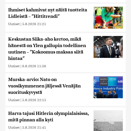
Ihmiset kahmivat nyt näitä tuotteita
Lidleistä – ”Hittitrendi”
Uutiset
|
5.8.2026 21:21
Keskustan Siika-aho kertoo, mikä
hänestä on Ylen gallupin todellinen
uutinen – ”Kokoomus maksaa siitä
hintaa”
Uutiset
|
6.8.2026 11:56
Murska-arvio: Nato on
vuosikymmenen jäljessä Venäjän
suorituskyvystä
Uutiset
|
5.8.2026 22:15
Harva tajusi Hitlerin olympialaisissa,
mitä pinnan alla kyti
Uutiset
|
5.8.2026 21:41