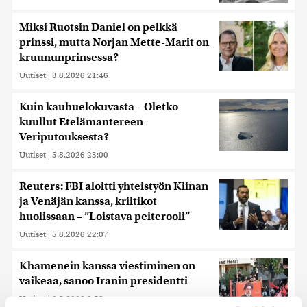
Miksi Ruotsin Daniel on pelkkä
prinssi, mutta Norjan Mette-Marit on
kruununprinsessa?
Uutiset
|
3.8.2026 21:46
Kuin kauhuelokuvasta – Oletko
kuullut Etelämantereen
Veriputouksesta?
Uutiset
|
5.8.2026 23:00
Reuters: FBI aloitti yhteistyön Kiinan
ja Venäjän kanssa, kriitikot
huolissaan – ”Loistava peiterooli”
Uutiset
|
5.8.2026 22:07
Khamenein kanssa viestiminen on
vaikeaa, sanoo Iranin presidentti
Uutiset
|
6.8.2026 0:58