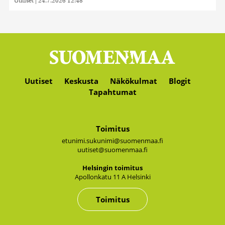
Uutiset
|
24.7.2026 12:48
Uutiset
Keskusta
Näkökulmat
Blogit
Tapahtumat
Toimitus
etunimi.sukunimi@suomenmaa.fi
uutiset@suomenmaa.fi
Hel­sin­gin toi­mi­tus
Apol­lon­ka­tu 11 A Hel­sin­ki
Toimitus