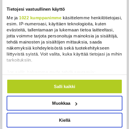
Uutiset
Tietojesi vastuullinen käyttö
Me ja
1022 kumppanimme
käsittelemme henkilötietojasi,
Uusimmat
Luetuimmat
esim. IP-numeroasi, käyttäen teknologioita, kuten
evästeitä, tallentamaan ja lukemaan tietoa laitteeltasi,
jotta voimme tarjota personoituja mainoksia ja sisältöjä,
tehdä mainosten ja sisältöjen mittauksia, saada
näkemyksiä kohdeyleisöstä sekä tuotekehitykseen
liittyvistä syistä. Voit valita, kuka käyttää tietojasi ja mihin
tarkoituksiin.
Jos sallit, haluamme myös tehdä seuraavia:
Kerätä tietoja maantieteellisestä sijainnistasi,
mahdollisesti muutaman metrin tarkkuudella
Salli kaikki
Tunnistaa laitteesi skannaamalla sen
Kansanedustaja järkyttyi Tuusulan tapauksesta –
ominaispiirteitä aktiivisesti (sormenjäljen
muistelee omaa takaa-ajotilannettaan
Muokkaa
muodostaminen)
Uutiset
|
10.8.2026 15:28
Lue lisää siitä, miten henkilötietojasi käsitellään ja miten
voit määrittää asetuksesi
tiedot-osiossa
. Voit muuttaa
Kiellä
suostumustasi tai peruuttaa sen milloin vain
Venäjä sanoo ampuneensa alas lähes
evästeilmoituksessa.