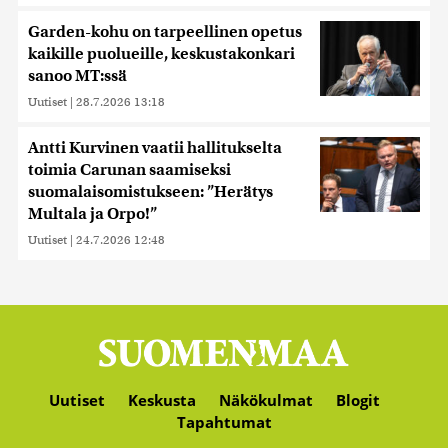
Garden-kohu on tarpeellinen opetus
kaikille puolueille, keskustakonkari
sanoo MT:ssä
Uutiset
|
28.7.2026 13:18
Antti Kurvinen vaatii hallitukselta
toimia Carunan saamiseksi
suomalaisomistukseen: ”Herätys
Multala ja Orpo!”
Uutiset
|
24.7.2026 12:48
Uutiset
Keskusta
Näkökulmat
Blogit
Tapahtumat