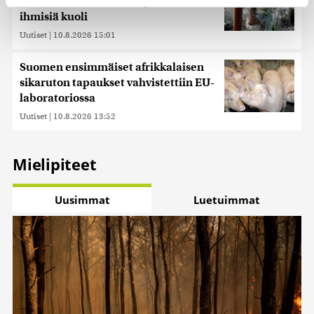
500 ukrainalaisdroonia yöllä – useita
ihmisiä kuoli
Käytämme evästeitä tarjoamamme sisällön ja mainosten
Uutiset
|
10.8.2026 15:01
räätälöimiseen, sosiaalisen median ominaisuuksien
tukemiseen ja kävijämäärämme analysoimiseen. Lisäksi
Suomen ensimmäiset afrikkalaisen
jaamme sosiaalisen median, mainosalan ja analytiikka-
sikaruton tapaukset vahvistettiin EU-
alan kumppaneillemme tietoja siitä, miten käytät
laboratoriossa
sivustoamme. Kumppanimme voivat yhdistää näitä
Uutiset
|
10.8.2026 13:52
tietoja muihin tietoihin, joita olet antanut heille tai joita on
kerätty, kun olet käyttänyt heidän palvelujaan. Tietoja
saatetaan myös siirtää ulkomaille.
Mielipiteet
Uusimmat
Luetuimmat