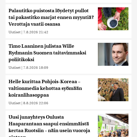
Palautitko puistosta löydetyt pullot
tai pakastitko marjat ennen myyntiä?
Verottaja vaatii osansa
Uutiset
|
7.8.2026 21:42
Timo Laaninen julistaa Wille
Rydmanin Suomen taitavimmaksi
poliitikoksi
Uutiset
|
7.8.2026 18:09
Helle kurittaa Pohjois-Koreaa –
valtionmedia kehottaa syömään
koiranlihasoppaa
Uutiset
|
8.8.2026 22:06
Uusi junayhteys Oulusta
Haaparantaan saapui ensimmäistä
kertaa Ruotsiin – näin usein vuoroja