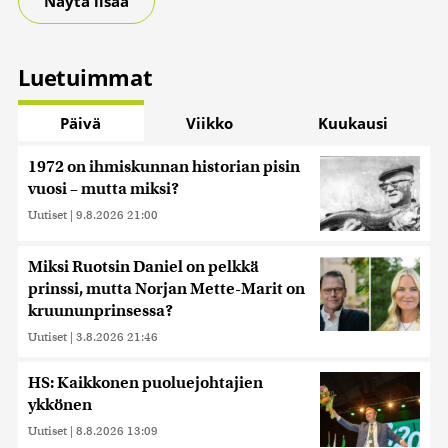
Näytä lisää
Luetuimmat
Päivä
Viikko
Kuukausi
1972 on ihmiskunnan historian pisin
vuosi – mutta miksi?
Uutiset
|
9.8.2026 21:00
Miksi Ruotsin Daniel on pelkkä
prinssi, mutta Norjan Mette-Marit on
kruununprinsessa?
Uutiset
|
3.8.2026 21:46
HS: Kaikkonen puoluejohtajien
ykkönen
Uutiset
|
8.8.2026 13:09