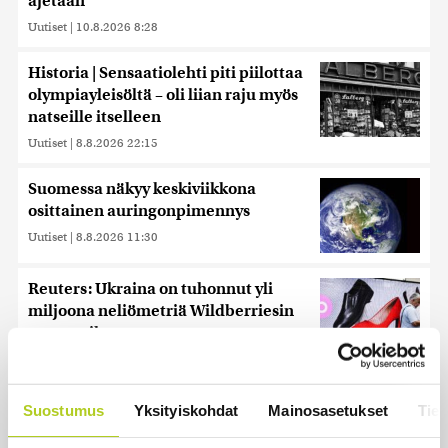
ajetaan
Uutiset
|
10.8.2026 8:28
Historia | Sensaatiolehti piti piilottaa
olympiayleisöltä – oli liian raju myös
natseille itselleen
Uutiset
|
8.8.2026 22:15
Suomessa näkyy keskiviikkona
osittainen auringonpimennys
Uutiset
|
8.8.2026 11:30
Reuters: Ukraina on tuhonnut yli
miljoona neliömetriä Wildberriesin
varastotilaa
Uutiset
|
7.8.2026 21:55
Suostumus
Yksityiskohdat
Mainosasetukset
Tiet