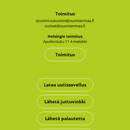
Toimitus
etunimi.sukunimi@suomenmaa.fi
uutiset@suomenmaa.fi
Hel­sin­gin toi­mi­tus
Apol­lon­ka­tu 11 A Hel­sin­ki
Toimitus
Lataa uutissovellus
Lähetä juttuvinkki
Lähetä palautetta