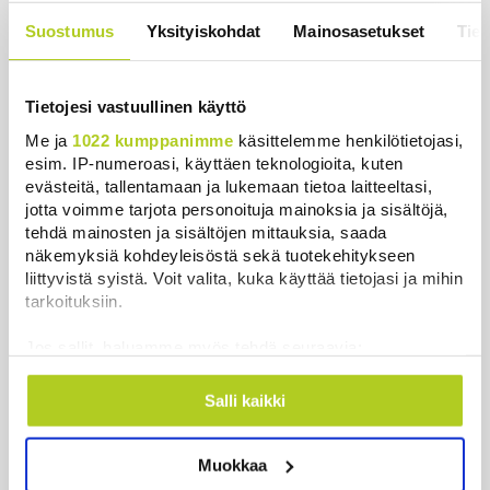
Suostumus
Yksityiskohdat
Mainosasetukset
Tiet
Khamenein kanssa viestiminen on
vaikeaa, sanoo Iranin presidentti
Uutiset
|
6.8.2026 0:58
Tietojesi vastuullinen käyttö
Me ja
1022 kumppanimme
käsittelemme henkilötietojasi,
esim. IP-numeroasi, käyttäen teknologioita, kuten
evästeitä, tallentamaan ja lukemaan tietoa laitteeltasi,
jotta voimme tarjota personoituja mainoksia ja sisältöjä,
Uutiset
tehdä mainosten ja sisältöjen mittauksia, saada
näkemyksiä kohdeyleisöstä sekä tuotekehitykseen
liittyvistä syistä. Voit valita, kuka käyttää tietojasi ja mihin
Uusimmat
Luetuimmat
tarkoituksiin.
Jos sallit, haluamme myös tehdä seuraavia:
Kerätä tietoja maantieteellisestä sijainnistasi,
mahdollisesti muutaman metrin tarkkuudella
Salli kaikki
Tunnistaa laitteesi skannaamalla sen
ominaispiirteitä aktiivisesti (sormenjäljen
Muokkaa
muodostaminen)