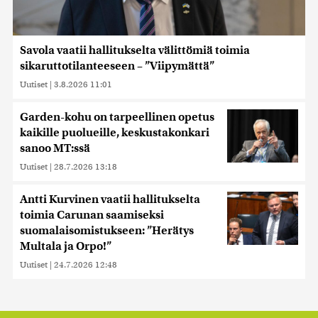
Savola vaatii hallitukselta välittömiä toimia
sikaruttotilanteeseen – ”Viipymättä”
Uutiset
|
3.8.2026 11:01
Garden-kohu on tarpeellinen opetus
kaikille puolueille, keskustakonkari
sanoo MT:ssä
Uutiset
|
28.7.2026 13:18
Antti Kurvinen vaatii hallitukselta
toimia Carunan saamiseksi
suomalaisomistukseen: ”Herätys
Multala ja Orpo!”
Uutiset
|
24.7.2026 12:48