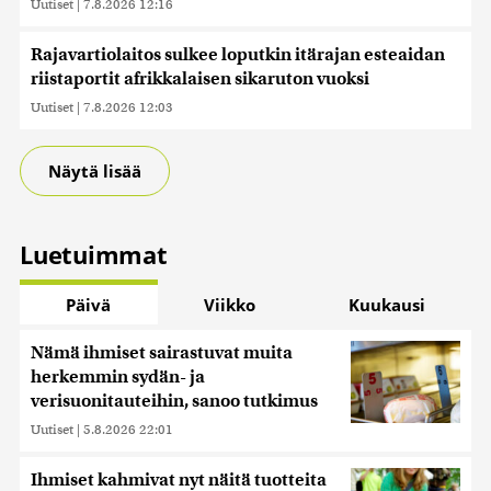
Uutiset
|
7.8.2026 12:16
Rajavartiolaitos sulkee loputkin itärajan esteaidan
riistaportit afrikkalaisen sikaruton vuoksi
Uutiset
|
7.8.2026 12:03
Näytä lisää
Luetuimmat
Päivä
Viikko
Kuukausi
Nämä ihmiset sairastuvat muita
herkemmin sydän- ja
verisuonitauteihin, sanoo tutkimus
Uutiset
|
5.8.2026 22:01
Ihmiset kahmivat nyt näitä tuotteita