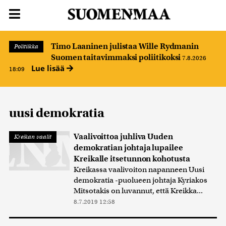
Timo Laaninen julistaa Wille Rydmanin
Politiikka
Suomen taitavimmaksi poliitikoksi
7.8.2026
Lue lisää
18:09
uusi demokratia
Vaalivoittoa juhliva Uuden
Kreikan vaalit
demokratian johtaja lupailee
Kreikalle itsetunnon kohotusta
Kreikassa vaalivoiton napanneen Uusi
demokratia -puolueen johtaja Kyriakos
Mitsotakis on luvannut, että Kreikka...
8.7.2019 12:58