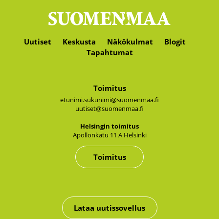
Uutiset
Keskusta
Näkökulmat
Blogit
Tapahtumat
Toimitus
etunimi.sukunimi@suomenmaa.fi
uutiset@suomenmaa.fi
Hel­sin­gin toi­mi­tus
Apol­lon­ka­tu 11 A Hel­sin­ki
Toimitus
Lataa uutissovellus