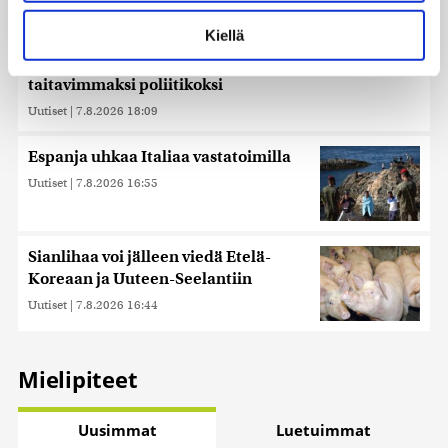
Lue lisää siitä, miten henkilötietojasi käsitellään ja miten
voit määrittää asetuksesi
tiedot-osiossa
. Voit muuttaa
Kiellä
suostumustasi tai peruuttaa sen milloin vain
Timo Laaninen julistaa Wille Rydmanin Suomen
evästeilmoituksessa.
taitavimmaksi poliitikoksi
Käytämme evästeitä tarjoamamme sisällön ja mainosten
Uutiset
|
7.8.2026 18:09
räätälöimiseen, sosiaalisen median ominaisuuksien
tukemiseen ja kävijämäärämme analysoimiseen. Lisäksi
Espanja uhkaa Italiaa vastatoimilla
jaamme sosiaalisen median, mainosalan ja analytiikka-
Uutiset
|
7.8.2026 16:55
alan kumppaneillemme tietoja siitä, miten käytät
sivustoamme. Kumppanimme voivat yhdistää näitä
tietoja muihin tietoihin, joita olet antanut heille tai joita on
kerätty, kun olet käyttänyt heidän palvelujaan. Tietoja
Sianlihaa voi jälleen viedä Etelä-
saatetaan myös siirtää ulkomaille.
Koreaan ja Uuteen-Seelantiin
Uutiset
|
7.8.2026 16:44
Mielipiteet
Uusimmat
Luetuimmat