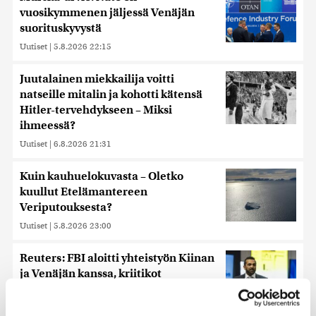
vuosikymmenen jäljessä Venäjän
suorituskyvystä
Uutiset
|
5.8.2026 22:15
Juutalainen miekkailija voitti
natseille mitalin ja kohotti kätensä
Hitler-tervehdykseen – Miksi
ihmeessä?
Uutiset
|
6.8.2026 21:31
Kuin kauhuelokuvasta – Oletko
kuullut Etelämantereen
Veriputouksesta?
Uutiset
|
5.8.2026 23:00
Reuters: FBI aloitti yhteistyön Kiinan
ja Venäjän kanssa, kriitikot
huolissaan – ”Loistava peiterooli”
Uutiset
|
5.8.2026 22:07