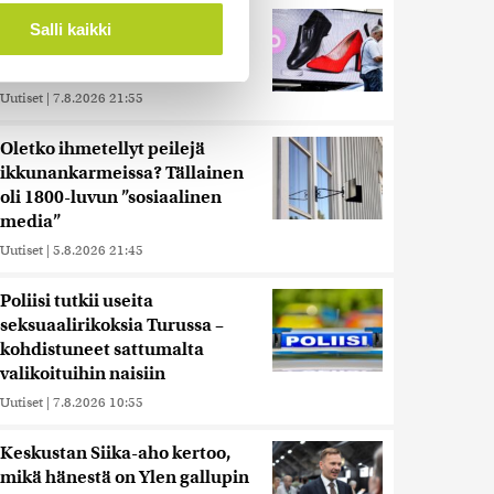
Reuters: Ukraina on tuhonnut
ossa
. Voit muuttaa
Salli kaikki
yli miljoona neliömetriä
Wildberriesin varastotilaa
Uutiset
|
7.8.2026 21:55
 ominaisuuksien tukemiseen
tiikka-alan
Oletko ihmetellyt peilejä
ietoja muihin tietoihin, joita
ikkunankarmeissa? Tällainen
 myös siirtää ulkomaille.
oli 1800-luvun ”sosiaalinen
media”
Uutiset
|
5.8.2026 21:45
Poliisi tutkii useita
seksuaalirikoksia Turussa –
kohdistuneet sattumalta
valikoituihin naisiin
Uutiset
|
7.8.2026 10:55
Keskustan Siika-aho kertoo,
mikä hänestä on Ylen gallupin