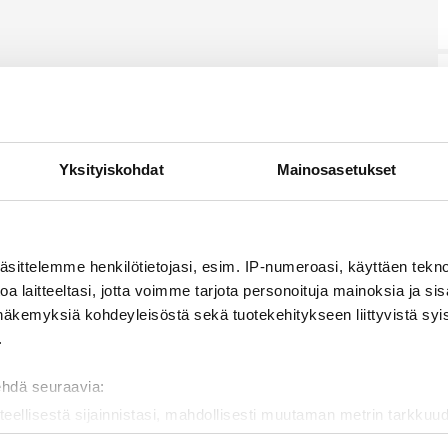
Yksityiskohdat
Mainosasetukset
äsittelemme henkilötietojasi, esim. IP-numeroasi, käyttäen teknol
a laitteeltasi, jotta voimme tarjota personoituja mainoksia ja sis
näkemyksiä kohdeyleisöstä sekä tuotekehitykseen liittyvistä syist
.
ehdä seuraavia:
teellisestä sijainnistasi, mahdollisesti muutaman metrin tarkkuud
kannaamalla sen ominaispiirteitä aktiivisesti (sormenjäljen muod