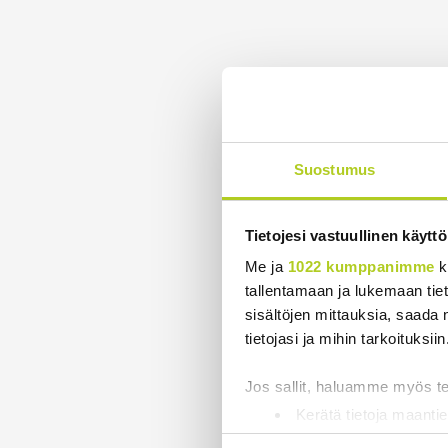
Suostumus
Tietojesi vastuullinen käyttö
Me ja
1022 kumppanimme
k
tallentamaan ja lukemaan tieto
sisältöjen mittauksia, saada 
tietojasi ja mihin tarkoituksiin
Jos sallit, haluamme myös t
Kerätä tietoja maantie
Tunnistaa laitteesi s