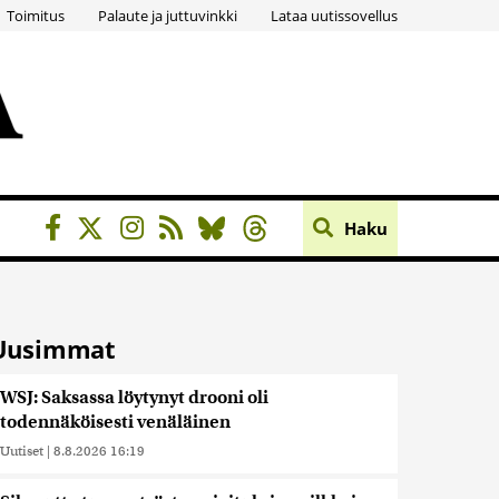
Toimitus
Palaute ja juttuvinkki
Lataa uutissovellus
Haku
Uusimmat
WSJ: Saksassa löytynyt drooni oli
todennäköisesti venäläinen
Uutiset
|
8.8.2026 16:19