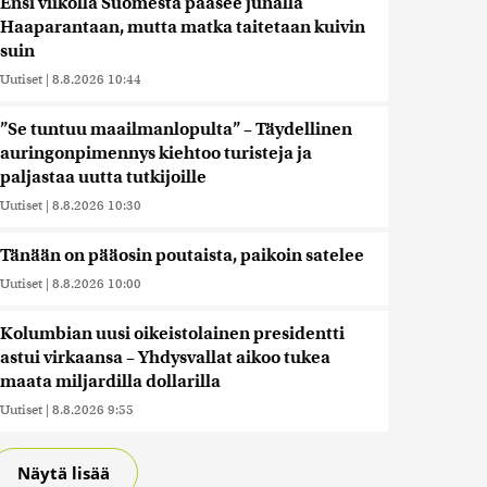
Ensi viikolla Suomesta pääsee junalla
Haaparantaan, mutta matka taitetaan kuivin
suin
Uutiset
|
8.8.2026 10:44
”Se tuntuu maailmanlopulta” – Täydellinen
auringonpimennys kiehtoo turisteja ja
paljastaa uutta tutkijoille
Uutiset
|
8.8.2026 10:30
Tänään on pääosin poutaista, paikoin satelee
Uutiset
|
8.8.2026 10:00
Kolumbian uusi oikeistolainen presidentti
astui virkaansa – Yhdysvallat aikoo tukea
maata miljardilla dollarilla
Uutiset
|
8.8.2026 9:55
Näytä lisää