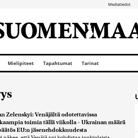
Mediatiedot
Mielipiteet
Tapahtumat
Tarinat
ys
n Zelenskyi: Venäjältä odotettavissa
aampia toimia tällä viikolla – Ukrainan määrä
päätös EU:n jäsenehdokkuudesta
i näkee, että Venäjä voi kohdistaa jonkinlaisia