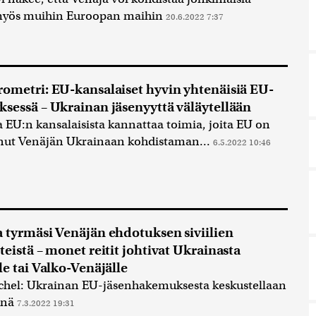
myös muihin Euroopan maihin
20.6.2022 7:37
ometri: EU-kansalaiset hyvin yhtenäisiä EU-
sessä – Ukrainan jäsenyyttä väläytellään
a EU:n kansalaisista kannattaa toimia, joita EU on
anut Venäjän Ukrainaan kohdistaman...
6.5.2022 10:46
 tyrmäsi Venäjän ehdotuksen siviilien
teistä – monet reitit johtivat Ukrainasta
le tai Valko-Venäjälle
chel: Ukrainan EU-jäsenhakemuksesta keskustellaan
inä
7.3.2022 19:31