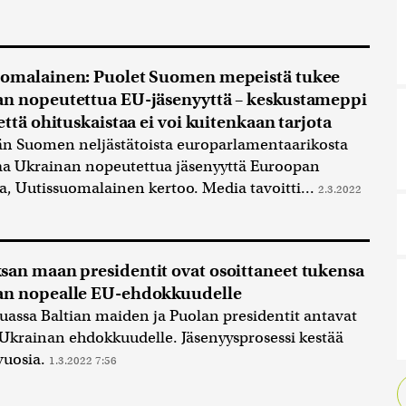
uomalainen: Puolet Suomen mepeistä tukee
n nopeutettua EU-jäsenyyttä – keskustameppi
että ohituskaistaa ei voi kuitenkaan tarjota
n Suomen neljästätoista europarlamentaarikosta
aa Ukrainan nopeutettua jäsenyyttä Euroopan
a, Uutissuomalainen kertoo. Media tavoitti...
2.3.2022
an maan presidentit ovat osoittaneet tukensa
an nopealle EU-ehdokkuudelle
ssa Baltian maiden ja Puolan presidentit antavat
Ukrainan ehdokkuudelle. Jäsenyysprosessi kestää
vuosia.
1.3.2022 7:56