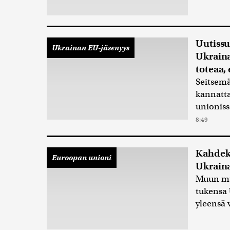
Uutiss
Ukrainan EU-jäsenyys
Ukraina
toteaa, 
Seitsemä
kannatt
unioniss
8:49
Kahdeks
Euroopan unioni
Ukrain
Muun mua
tukensa 
yleensä 