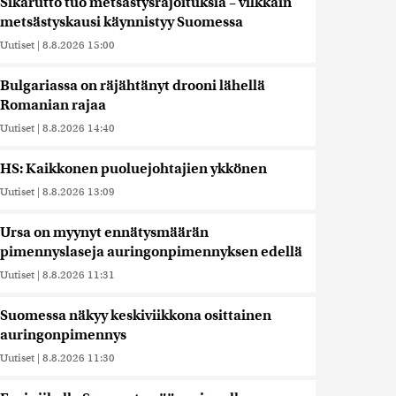
Sikarutto tuo metsästysrajoituksia – vilkkain
metsästyskausi käynnistyy Suomessa
Uutiset
|
8.8.2026 15:00
Bulgariassa on räjähtänyt drooni lähellä
Romanian rajaa
Uutiset
|
8.8.2026 14:40
HS: Kaikkonen puoluejohtajien ykkönen
Uutiset
|
8.8.2026 13:09
Ursa on myynyt ennätysmäärän
pimennyslaseja auringonpimennyksen edellä
Uutiset
|
8.8.2026 11:31
Suomessa näkyy keskiviikkona osittainen
auringonpimennys
Uutiset
|
8.8.2026 11:30