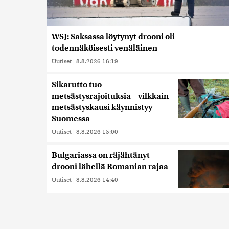
WSJ: Saksassa löytynyt drooni oli
todennäköisesti venäläinen
Uutiset
|
8.8.2026 16:19
Sikarutto tuo
metsästysrajoituksia – vilkkain
metsästyskausi käynnistyy
Suomessa
Uutiset
|
8.8.2026 15:00
Bulgariassa on räjähtänyt
drooni lähellä Romanian rajaa
Uutiset
|
8.8.2026 14:40