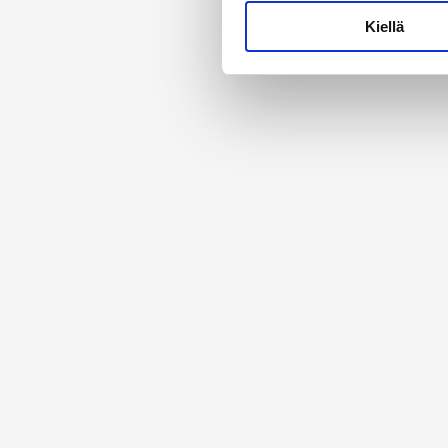
Lue lisää siitä, miten henkilö
Kiellä
suostumustasi tai peruuttaa 
Käytämme evästeitä tarjoama
ja kävijämäärämme analysoim
kumppaneillemme tietoja siitä
olet antanut heille tai joita 