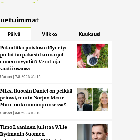
Luetuimmat
Päivä
Viikko
Kuukausi
Palautitko puistosta löydetyt
pullot tai pakastitko marjat
ennen myyntiä? Verottaja
vaatii osansa
Uutiset
|
7.8.2026 21:42
Miksi Ruotsin Daniel on pelkkä
prinssi, mutta Norjan Mette-
Marit on kruununprinsessa?
Uutiset
|
3.8.2026 21:46
Timo Laaninen julistaa Wille
Rydmanin Suomen