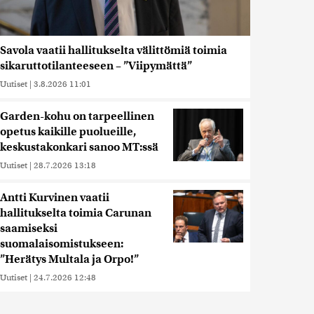
Savola vaatii hallitukselta välittömiä toimia
sikaruttotilanteeseen – ”Viipymättä”
Uutiset
|
3.8.2026 11:01
Garden-kohu on tarpeellinen
opetus kaikille puolueille,
keskustakonkari sanoo MT:ssä
Uutiset
|
28.7.2026 13:18
Antti Kurvinen vaatii
hallitukselta toimia Carunan
saamiseksi
suomalaisomistukseen:
”Herätys Multala ja Orpo!”
Uutiset
|
24.7.2026 12:48