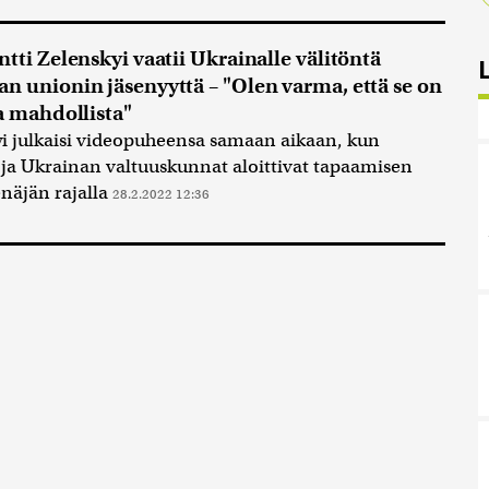
ntti Zelenskyi vaatii Ukrainalle välitöntä
n unionin jäsenyyttä – "Olen varma, että se on
ja mahdollista"
i julkaisi videopuheensa samaan aikaan, kun
ja Ukrainan valtuuskunnat aloittivat tapaamisen
näjän rajalla
28.2.2022 12:36