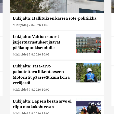
Lukijalta: Hallituksen karsea sote-politiikka
Mielipide
|
7.8.2026 11:43
Lukijalta: Valtion suuret
järjestöavustukset jäävät
pääkaupunkiseudulle
Mielipide
|
7.8.2026 10:01
Lukijalta: Tasa-arvo
palautettava liikenteeseen –
Motoristit pääsevät kuin koira
veräjästä
Mielipide
|
7.8.2026 10:00
Lukijalta: Lapsen kesän arvo ei
riipu matkakohteesta
Mielipide
|
5.8.2026 15:02