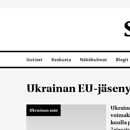
Uutiset
Keskusta
Näkökulmat
Blogit
Ukrainan EU-jäseny
Ukraina
Ukrainan sota
voimakk
kuulla 
Zelensky