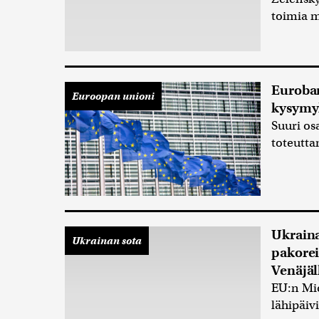
toimia 
Eurobar
Euroopan unioni
kysymyk
Suuri os
toteutt
Ukraina
Ukrainan sota
pakorei
Venäjäl
EU:n Mi
lähipäiv