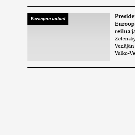
Preside
Euroopan unioni
Euroopa
reilua 
Zelensky
Venäjän 
Valko-Ve