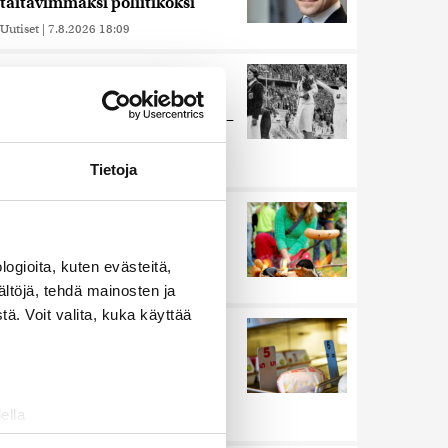
taitavimmaksi poliitikoksi
Uutiset
|
7.8.2026 18:09
Juutalainen miekkailija voitti
natseille mitalin ja kohotti
kätensä Hitler-tervehdykseen –
Miksi ihmeessä?
Uutiset
|
6.8.2026 21:31
Tietoja
Ihmiset kahmivat nyt näitä
tuotteita Lidleistä –
”Hittitrendi”
ogioita, kuten evästeitä,
Uutiset
|
5.8.2026 21:21
ältöjä, tehdä mainosten ja
ä. Voit valita, kuka käyttää
Nämä ihmiset sairastuvat
muita herkemmin sydän- ja
verisuonitauteihin, sanoo
tutkimus
ella
Uutiset
|
5.8.2026 22:01
ostaminen)