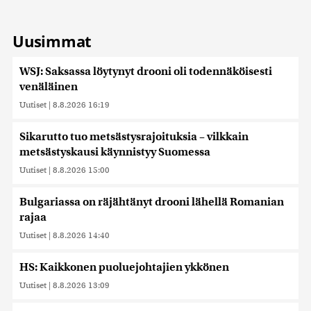
Uusimmat
WSJ: Saksassa löytynyt drooni oli todennäköisesti
venäläinen
Uutiset
|
8.8.2026 16:19
Sikarutto tuo metsästysrajoituksia – vilkkain
metsästyskausi käynnistyy Suomessa
Uutiset
|
8.8.2026 15:00
Bulgariassa on räjähtänyt drooni lähellä Romanian
rajaa
Uutiset
|
8.8.2026 14:40
HS: Kaikkonen puoluejohtajien ykkönen
Uutiset
|
8.8.2026 13:09