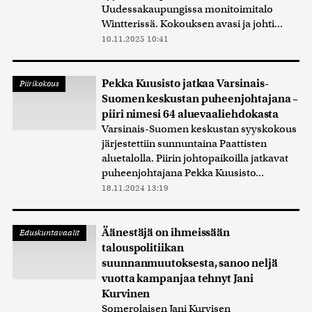
Uudessakaupungissa monitoimitalo
Wintterissä. Kokouksen avasi ja johti...
10.11.2025 10:41
Pekka Kuusisto jatkaa Varsinais-
Piirikokous
Suomen keskustan puheenjohtajana –
piiri nimesi 64 aluevaaliehdokasta
Varsinais-Suomen keskustan syyskokous
järjestettiin sunnuntaina Paattisten
aluetalolla. Piirin johtopaikoilla jatkavat
puheenjohtajana Pekka Kuusisto...
18.11.2024 13:19
Äänestäjä on ihmeissään
Eduskuntavaalit
talouspolitiikan
suunnanmuutoksesta, sanoo neljä
vuotta kampanjaa tehnyt Jani
Kurvinen
Somerolaisen Jani Kurvisen