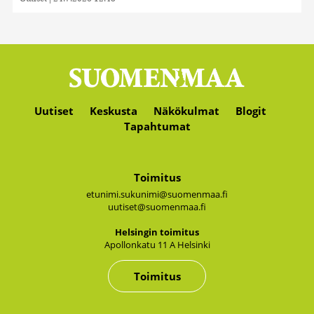
Uutiset
Keskusta
Näkökulmat
Blogit
Tapahtumat
Toimitus
etunimi.sukunimi@suomenmaa.fi
uutiset@suomenmaa.fi
Hel­sin­gin toi­mi­tus
Apol­lon­ka­tu 11 A Hel­sin­ki
Toimitus