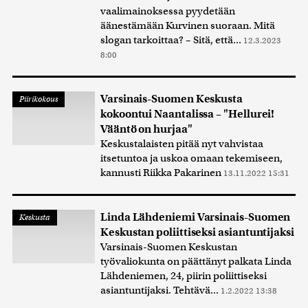
vaalimainoksessa pyydetään
äänestämään Kurvinen suoraan. Mitä
slogan tarkoittaa? – Sitä, että...
12.3.2023
8:00
Varsinais-Suomen Keskusta
Piirikokous
kokoontui Naantalissa – "Hellurei!
Vääntö on hurjaa"
Keskustalaisten pitää nyt vahvistaa
itsetuntoa ja uskoa omaan tekemiseen,
kannusti Riikka Pakarinen
13.11.2022 15:31
Linda Lähdeniemi Varsinais-Suomen
Keskusta
Keskustan poliittiseksi asiantuntijaksi
Varsinais-Suomen Keskustan
työvaliokunta on päättänyt palkata Linda
Lähdeniemen, 24, piirin poliittiseksi
asiantuntijaksi. Tehtävä...
1.2.2022 13:38