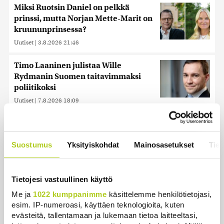
Miksi Ruotsin Daniel on pelkkä
prinssi, mutta Norjan Mette-Marit on
kruununprinsessa?
Uutiset
|
3.8.2026 21:46
Timo Laaninen julistaa Wille
Rydmanin Suomen taitavimmaksi
poliitikoksi
Uutiset
|
7.8.2026 18:09
Juutalainen miekkailija voitti
natseille mitalin ja kohotti kätensä
Suostumus
Yksityiskohdat
Mainosasetukset
Tiet
Hitler-tervehdykseen – Miksi
ihmeessä?
Uutiset
|
6.8.2026 21:31
Tietojesi vastuullinen käyttö
Ihmiset kahmivat nyt näitä tuotteita
Me ja
1022 kumppanimme
käsittelemme henkilötietojasi,
Lidleistä – ”Hittitrendi”
esim. IP-numeroasi, käyttäen teknologioita, kuten
evästeitä, tallentamaan ja lukemaan tietoa laitteeltasi,
Uutiset
|
5.8.2026 21:21