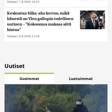
alan kumppaneillemme tietoja siitä, miten käytät
Uutiset
|
7.8.2026 10:55
sivustoamme. Kumppanimme voivat yhdistää näitä
tietoja muihin tietoihin, joita olet antanut heille tai joita on
Keskustan Siika-aho kertoo, mikä
kerätty, kun olet käyttänyt heidän palvelujaan. Tietoja
hänestä on Ylen gallupin todellinen
saatetaan myös siirtää ulkomaille.
uutinen – ”Kokoomus maksaa siitä
hintaa”
Uutiset
|
6.8.2026 11:56
Uutiset
Uusimmat
Luetuimmat