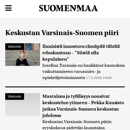
Keskustan Varsinais-Suomen piiri
Ihmisistä innostuva rämäpää tähtää
Keskusta
eduskuntaan – "Siistiä olla
kepulainen"
Josefina Tuomala on hankkinut kannuksia
vaikuttamiseen varusmies- ja
opiskelijatoiminnasta
17.5.2026 10:00
Maatalous ja työllisyys nousivat
Keskusta
keskustelun ytimeen – Pekka Kuusisto
jatkaa Varsinais-Suomen keskustan
johdossa
Keskustan Varsinais-Suomen piirin
syyskokous pidettiin lauantaina