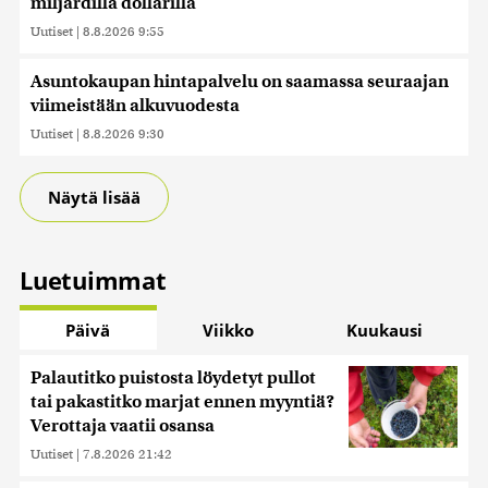
miljardilla dollarilla
Uutiset
|
8.8.2026 9:55
Asuntokaupan hintapalvelu on saamassa seuraajan
viimeistään alkuvuodesta
Uutiset
|
8.8.2026 9:30
Näytä lisää
Luetuimmat
Päivä
Viikko
Kuukausi
Palautitko puistosta löydetyt pullot
tai pakastitko marjat ennen myyntiä?
Verottaja vaatii osansa
Uutiset
|
7.8.2026 21:42