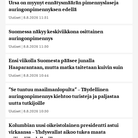
Ursa on myynyt ennätysmäärän pimennyslaseja
auringonpimennyksen edellä
Uutiset
|
8.8.2026 11:31
Suomessa näkyy keskiviikkona osittainen
auringonpimennys
Uutiset
|
8.8.2026 11:30
Ensi viikolla Suomesta pääsee junalla
Haaparantaan, mutta matka taitetaan kuivin suin
Uutiset
|
8.8.2026 10:44
”Se tuntuu maailmanlopulta” – Täydellinen
auringonpimennys kiehtoo turisteja ja paljastaa
uutta tutkijoille
Uutiset
|
8.8.2026 10:30
Kolumbian uusi oikeistolainen presidentti astui
virkaansa – Yhdysvallat aikoo tukea maata