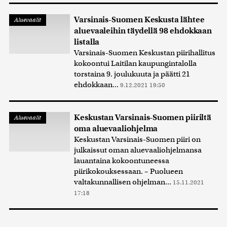
Varsinais-Suomen Keskusta lähtee
Aluevaalit
aluevaaleihin täydellä 98 ehdokkaan
listalla
Varsinais-Suomen Keskustan piirihallitus
kokoontui Laitilan kaupungintalolla
torstaina 9. joulukuuta ja päätti 21
ehdokkaan...
9.12.2021 19:50
Keskustan Varsinais-Suomen piiriltä
Aluevaalit
oma aluevaaliohjelma
Keskustan Varsinais-Suomen piiri on
julkaissut oman aluevaaliohjelmansa
lauantaina kokoontuneessa
piirikokouksessaan. – Puolueen
valtakunnallisen ohjelman...
15.11.2021
17:18