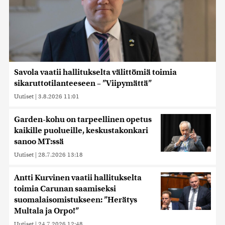
Savola vaatii hallitukselta välittömiä toimia
sikaruttotilanteeseen – ”Viipymättä”
Uutiset
|
3.8.2026 11:01
Garden-kohu on tarpeellinen opetus
kaikille puolueille, keskustakonkari
sanoo MT:ssä
Uutiset
|
28.7.2026 13:18
Antti Kurvinen vaatii hallitukselta
toimia Carunan saamiseksi
suomalaisomistukseen: ”Herätys
Multala ja Orpo!”
Uutiset
|
24.7.2026 12:48