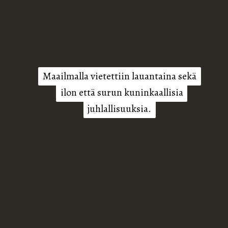
Maailmalla vietettiin lauantaina sekä
Maailmalla vietettiin lauantaina sekä
ilon että surun kuninkaallisia
ilon että surun kuninkaallisia
juhlallisuuksia.
juhlallisuuksia.