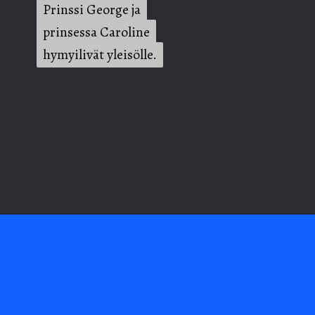
Prinssi George ja
Prinssi George ja
prinsessa Caroline
prinsessa Caroline
hymyilivät yleisölle.
hymyilivät yleisölle.