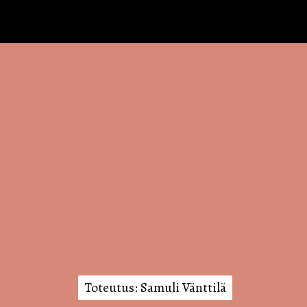
Toteutus: Samuli Vänttilä
Toteutus: Samuli Vänttilä