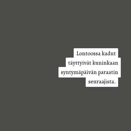
Lontoossa kadut
Lontoossa kadut
täyttyivät kuninkaan
täyttyivät kuninkaan
syntymäpäivän paraatin
syntymäpäivän paraatin
seuraajista.
seuraajista.