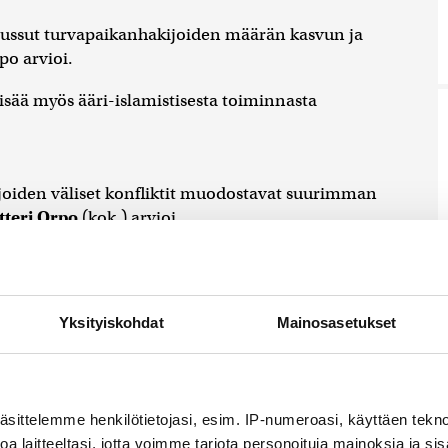
noussut turvapaikanhakijoiden määrän kasvun ja
o arvioi.
sää myös ääri-islamistisesta toiminnasta
joiden väliset konfliktit muodostavat suurimman
tteri Orpo
(kok.) arvioi.
o nostaa esiin myös jännitteet
ärjestöjen toimintaan osallistuneet
Yksityiskohdat
Mainosasetukset
kun uhka Suomessa ei ole kovin korkea, mutta
 turvapaikanhakijoiden joukossa on joitakin
äsittelemme henkilötietojasi, esim. IP-numeroasi, käyttäen teknol
ärjestön toimintaan, Orpo sanoo.
a laitteeltasi, jotta voimme tarjota personoituja mainoksia ja sis