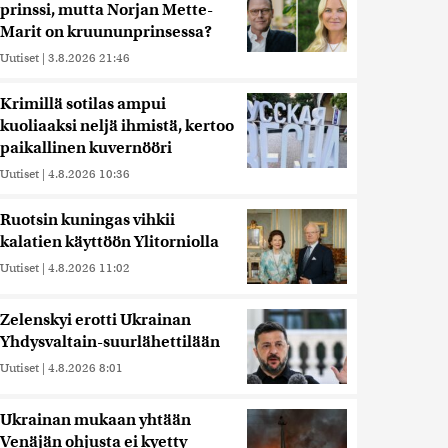
prinssi, mutta Norjan Mette-
Marit on kruununprinsessa?
Uutiset
|
3.8.2026 21:46
Krimillä sotilas ampui
kuoliaaksi neljä ihmistä, kertoo
paikallinen kuvernööri
Uutiset
|
4.8.2026 10:36
Ruotsin kuningas vihkii
kalatien käyttöön Ylitorniolla
Uutiset
|
4.8.2026 11:02
Zelenskyi erotti Ukrainan
Yhdysvaltain-suurlähettilään
Uutiset
|
4.8.2026 8:01
Ukrainan mukaan yhtään
Venäjän ohjusta ei kyetty