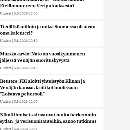
Etelämantereen Veriputouksesta?
Uutiset
|
5.8.2026 23:00
Tiedätkö milloin ja miksi Suomessa oli aivan
oma kalenteri?
Uutiset
|
5.8.2026 22:30
Murska-arvio: Nato on vuosikymmenen
jäljessä Venäjän suorituskyvystä
Uutiset
|
5.8.2026 22:15
Reuters: FBI aloitti yhteistyön Kiinan ja
Venäjän kanssa, kriitikot huolissaan –
”Loistava peiterooli”
Uutiset
|
5.8.2026 22:07
Nämä ihmiset sairastuvat muita herkemmin
sydän- ja verisuonitauteihin, sanoo tutkimus
Uutiset
|
5.8.2026 22:01