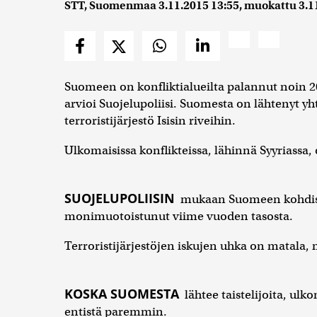
STT, Suomenmaa
3.11.2015 13:55
, muokattu
3.1
Suomeen on konfliktialueilta palannut noin 20
arvioi Suojelupoliisi. Suomesta on lähtenyt yh
terroristijärjestö Isisin riveihin.
Ulkomaisissa konflikteissa, lähinnä Syyriassa,
SUOJELUPOLIISIN
mukaan Suomeen kohdist
monimuotoistunut viime vuoden tasosta.
Terroristijärjestöjen iskujen uhka on matala,
KOSKA SUOMESTA
lähtee taistelijoita, ulk
entistä paremmin.