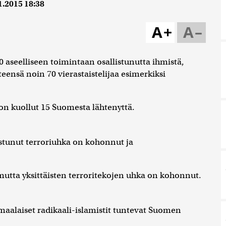
1.2015 18:38
A+
A–
 aseelliseen toimintaan osallistunutta ihmistä,
teensä noin 70 vierastaistelijaa esimerkiksi
 on kuollut 15 Suomesta lähtenyttä.
unut terroriuhka on kohonnut ja
 mutta yksittäisten terroritekojen uhka on kohonnut.
omaalaiset radikaali-islamistit tuntevat Suomen