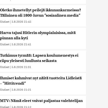
Oletko ihmetellyt peilejä ikkunankarmeissa?
Tällainen oli 1800-luvun ”sosiaalinen media”
Uutiset
|
5.8.2026 21:45
Harva tajusi Hitlerin olympialaisissa, mitä
pinnan alla kyti
Uutiset
|
5.8.2026 21:41
Tutkimus tyrmää: Lapsen koulumenestys ei
riipu yleisesti luullusta seikasta
Uutiset
|
5.8.2026 21:31
Ihmiset kahmivat nyt näitä tuotteita Lidleistä
– ”Hittitrendi”
Uutiset
|
5.8.2026 21:21
MTV: Nämä eleet voivat paljastaa valehtelijan
Uutiset
|
5.8.2026 21:12