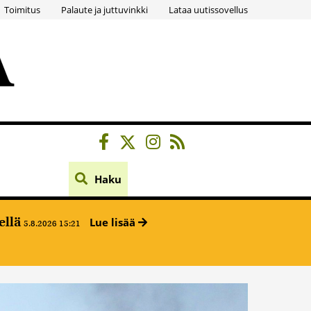
Toimitus
Palaute ja juttuvinkki
Lataa uutissovellus
Haku
ellä
Lue lisää
5.8.2026 15:21