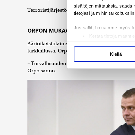
sisältöjen mittauksia, saada 
Terroristijärjestön toimintaan osallistuneille
tietojasi ja mihin tarkoituksiin
Jos sallit, haluamme myös t
ORPON MUKAAN
on myös riski, että suomal
Kerätä tietoja maantie
Äärioikeistolainen Suomen Vastarintaliike on se
Tunnistaa laitteesi s
tarkkailussa, Orpo muistutti.
Lue lisää siitä, miten henkilö
Kiellä
suostumustasi tai peruuttaa 
– Turvallisuuden taso Suomessa on edelleen hy
Orpo sanoo.
Käytämme evästeitä tarjoama
ja kävijämäärämme analysoim
kumppaneillemme tietoja siitä
olet antanut heille tai joita 