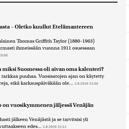
sta – Oletko kuullut Etelämantereen
ialainen Thomas Griffith Taylor (1880–1963)
varmasti ihmeissään vuonna 1911 osuessaan
23:00
a miksi Suomessa oli aivan oma kalenteri?
 tarkkaa puuhaa. Vuosisatojen ajan on käytetty
eja, eikä karkauspäiväkään ole...
5.8.2026 22:30
o on vuosikymmenen jäljessä Venäjän
sti jälkeen Venäjästä ja se tarvitsisi yli
uttaakseen edes...
5.8.2026 22:15