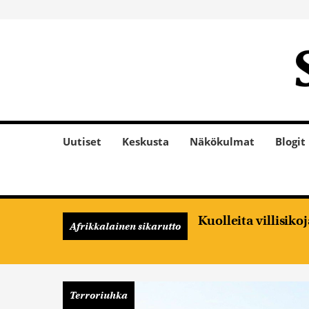
Uutiset
Keskusta
Näkökulmat
Blogit
Kuolleita villisik
Afrikkalainen sikarutto
Terroriuhka