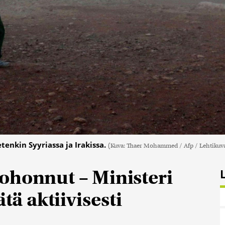
tenkin Syyriassa ja Irakissa.
(Kuva: Thaer Mohammed / Afp / Lehtikuv
ohonnut – Ministeri
tä aktiivisesti