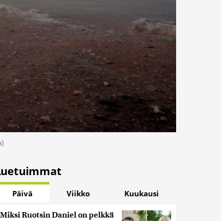
a)
Luetuimmat
Päivä
Viikko
Kuukausi
Miksi Ruotsin Daniel on pelkkä