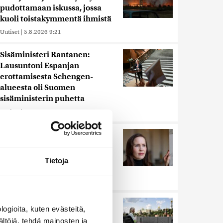
pudottamaan iskussa, jossa
kuoli toistakymmentä ihmistä
Uutiset
|
5.8.2026 9:21
Sisäministeri Rantanen:
Lausuntoni Espanjan
erottamisesta Schengen-
alueesta oli Suomen
sisäministerin puhetta
Uutiset
|
4.8.2026 15:07
Hammashoidon Kela-
korvaukset valuivat
hyvätuloisille – Kemppi:
Tietoja
Kansaa johdettiin harhaan
Uutiset
|
4.8.2026 14:39
Venäjä: Useita ihmisiä on
ogioita, kuten evästeitä,
kuollut Ukrainan iskussa
ältöjä, tehdä mainosten ja