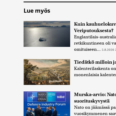
Lue myös
Kuin kauhuelokuva
Veriputouksesta?
Englantilais-austral
retkikuntineen oli 
omituiseen...
5.8.2026 
Tiedätkö milloin j
Kalenterilaskenta on
monenlaisia kalenter
Murska-arvio: Nat
suorituskyvystä
Nato on jäämässä paha
vuosikymmenen saav