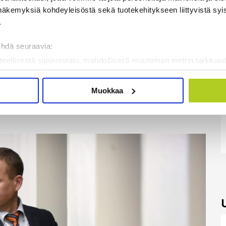
näkemyksiä kohdeyleisöstä sekä tuotekehitykseen liittyvistä syist
 ei myönnetä turvapaikkoja, Orpo painotti.
.
ehdä seuraavia:
aisten ääriliikkeiden väkivallanteot lisääntyvät.
teellisestä sijainnistasi, mahdollisesti muutaman metrin tarkkuud
lkeästi aktivoitunut ja on poliisin erityisessä
kannaamalla sen ominaispiirteitä aktiivisesti (sormenjäljen muod
tietojasi käsitellään ja miten voit määrittää asetuksesi
tiedot-osi
Muokkaa
sen milloin vain evästeilmoituksessa.
vää luokkaa. Kenenkään ei pidä aktiivisesti pelätä,
mme sisällön ja mainosten räätälöimiseen, sosiaalisen median
iseen. Lisäksi jaamme sosiaalisen median, mainosalan ja analy
, miten käytät sivustoamme. Kumppanimme voivat yhdistää näitä t
on kerätty, kun olet käyttänyt heidän palvelujaan. Tietoja saatetaan