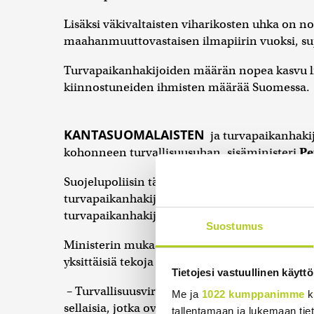
Lisäksi väkivaltaisten viharikosten uhka on 
maahanmuuttovastaisen ilmapiirin vuoksi, sup
Turvapaikanhakijoiden määrän nopea kasvu li
kiinnostuneiden ihmisten määrää Suomessa.
KANTASUOMALAISTEN
ja turvapaikanhaki
kohonneen turvallisuusuhan, sisäministeri
Pe
Suojelupoliisin tänään kertomista uhkista Orp
turvapaikanhakijoiden välillä sekä terroristij
turvapaikanhakijat.
Suostumus
Ministerin mukaan järjestäytyneen terrori-is
yksittäisiä tekoja voi tapahtua.
Tietojesi vastuullinen käyttö
– Turvallisuusviranomaisten tiedossa on, että
Me ja
1022 kumppanimme
k
sellaisia, jotka ovat osallistuneet terroristij
tallentamaan ja lukemaan tieto