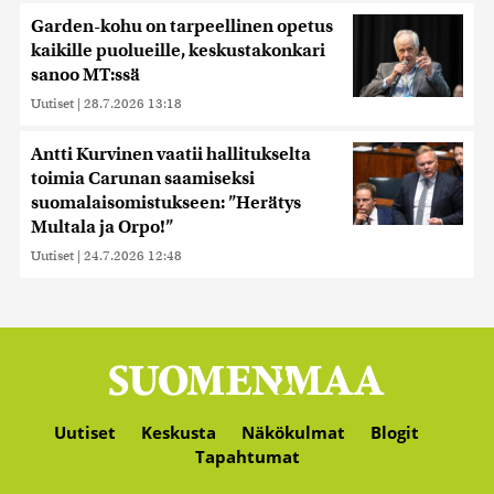
Garden-kohu on tarpeellinen opetus
kaikille puolueille, keskustakonkari
sanoo MT:ssä
Uutiset
|
28.7.2026 13:18
Antti Kurvinen vaatii hallitukselta
toimia Carunan saamiseksi
suomalaisomistukseen: ”Herätys
Multala ja Orpo!”
Uutiset
|
24.7.2026 12:48
Uutiset
Keskusta
Näkökulmat
Blogit
Tapahtumat