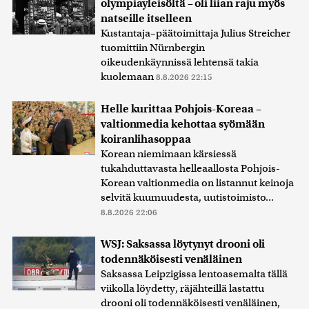
olympiayleisöltä – oli liian raju myös
natseille itselleen
Kustantaja–päätoimittaja Julius Streicher
tuomittiin Nürnbergin
oikeudenkäynnissä lehtensä takia
kuolemaan
8.8.2026 22:15
Helle kurittaa Pohjois-Koreaa –
valtionmedia kehottaa syömään
koiranlihasoppaa
Korean niemimaan kärsiessä
tukahduttavasta helleaallosta Pohjois-
Korean valtionmedia on listannut keinoja
selvitä kuumuudesta, uutistoimisto...
8.8.2026 22:06
WSJ: Saksassa löytynyt drooni oli
todennäköisesti venäläinen
Saksassa Leipzigissa lentoasemalta tällä
viikolla löydetty, räjähteillä lastattu
drooni oli todennäköisesti venäläinen,