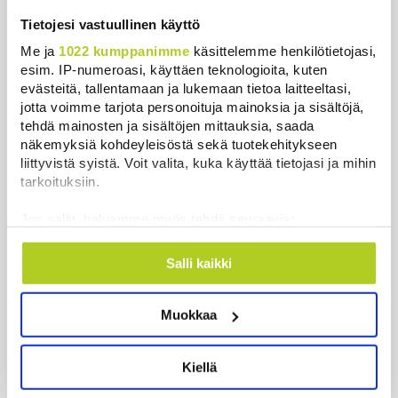
Sikarutto tuo metsästysrajoituksia – vilkkain
metsästyskausi käynnistyy Suomessa
Tietojesi vastuullinen käyttö
Uutiset
|
8.8.2026 15:00
Me ja
1022 kumppanimme
käsittelemme henkilötietojasi,
esim. IP-numeroasi, käyttäen teknologioita, kuten
Bulgariassa on räjähtänyt drooni lähellä Romanian
evästeitä, tallentamaan ja lukemaan tietoa laitteeltasi,
rajaa
jotta voimme tarjota personoituja mainoksia ja sisältöjä,
tehdä mainosten ja sisältöjen mittauksia, saada
Uutiset
|
8.8.2026 14:40
näkemyksiä kohdeyleisöstä sekä tuotekehitykseen
liittyvistä syistä. Voit valita, kuka käyttää tietojasi ja mihin
HS: Kaikkonen puoluejohtajien ykkönen
tarkoituksiin.
Uutiset
|
8.8.2026 13:09
Jos sallit, haluamme myös tehdä seuraavia:
Ursa on myynyt ennätysmäärän pimennyslaseja
Kerätä tietoja maantieteellisestä sijainnistasi,
auringonpimennyksen edellä
mahdollisesti muutaman metrin tarkkuudella
Salli kaikki
Tunnistaa laitteesi skannaamalla sen
Uutiset
|
8.8.2026 11:31
ominaispiirteitä aktiivisesti (sormenjäljen
Muokkaa
muodostaminen)
Suomessa näkyy keskiviikkona osittainen
Lue lisää siitä, miten henkilötietojasi käsitellään ja miten
auringonpimennys
voit määrittää asetuksesi
tiedot-osiossa
. Voit muuttaa
Uutiset
|
8.8.2026 11:30
Kiellä
suostumustasi tai peruuttaa sen milloin vain
evästeilmoituksessa.