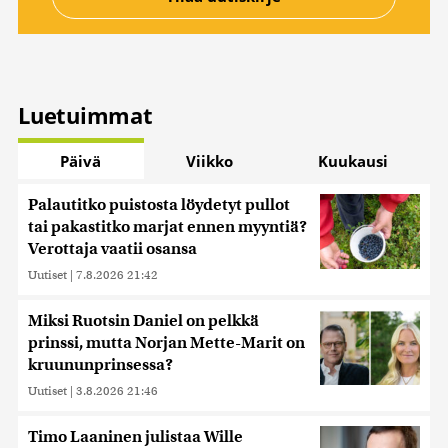
Luetuimmat
Päivä
Viikko
Kuukausi
Palautitko puistosta löydetyt pullot
tai pakastitko marjat ennen myyntiä?
Verottaja vaatii osansa
Uutiset
|
7.8.2026 21:42
Miksi Ruotsin Daniel on pelkkä
prinssi, mutta Norjan Mette-Marit on
kruununprinsessa?
Uutiset
|
3.8.2026 21:46
Timo Laaninen julistaa Wille