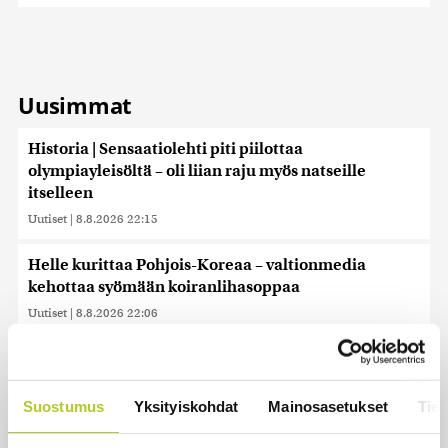
Uusimmat
Historia | Sensaatiolehti piti piilottaa
olympiayleisöltä – oli liian raju myös natseille
itselleen
Uutiset
|
8.8.2026 22:15
Helle kurittaa Pohjois-Koreaa – valtionmedia
kehottaa syömään koiranlihasoppaa
Uutiset
|
8.8.2026 22:06
WSJ: Saksassa löytynyt drooni oli todennäköisesti
venäläinen
Suostumus
Yksityiskohdat
Mainosasetukset
Tiet
Uutiset
|
8.8.2026 16:19