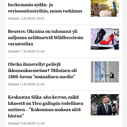
herkemmin sydän- ja
verisuonitauteihin, sanoo tutkimus
Uutiset
|
5.8.2026 22:01
Reuters: Ukraina on tuhonnut yli
miljoona neliömetriä Wildberriesin
varastotilaa
Uutiset
|
7.8.2026 21:55
Oletko ihmetellyt peilejä
ikkunankarmeissa? Tällainen oli
1800-luvun ”sosiaalinen media”
Uutiset
|
5.8.2026 21:45
Keskustan Siika-aho kertoo, mikä
hänestä on Ylen gallupin todellinen
uutinen – ”Kokoomus maksaa siitä
hintaa”
Uutiset
|
6.8.2026 11:56