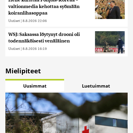
Helle kurittaa Pohjois-Koreaa –
valtionmedia kehottaa syömään
koiranlihasoppaa
Uutiset
|
8.8.2026 22:06
WSJ: Saksassa löytynyt drooni oli
todennäköisesti venäläinen
Uutiset
|
8.8.2026 16:19
Mielipiteet
Uusimmat
Luetuimmat