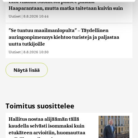
Ensi viikolla Suomesta pääsee junalla
Haaparantaan, mutta matka taitetaan kuivin suin
Käytämme evästeitä tarjoamamme sisällön ja mainosten
Uutiset
|
8.8.2026 10:44
räätälöimiseen, sosiaalisen median ominaisuuksien
tukemiseen ja kävijämäärämme analysoimiseen. Lisäksi
”Se tuntuu maailmanlopulta” – Täydellinen
jaamme sosiaalisen median, mainosalan ja analytiikka-
auringonpimennys kiehtoo turisteja ja paljastaa
alan kumppaneillemme tietoja siitä, miten käytät
sivustoamme. Kumppanimme voivat yhdistää näitä
uutta tutkijoille
tietoja muihin tietoihin, joita olet antanut heille tai joita on
Uutiset
|
8.8.2026 10:30
kerätty, kun olet käyttänyt heidän palvelujaan. Tietoja
saatetaan myös siirtää ulkomaille.
Näytä lisää
Toimitus suosittelee
Hallitus nostaa alijäämän tällä
kaudella selvästi isommaksi kuin
etukäteen arvioitiin, huomauttaa