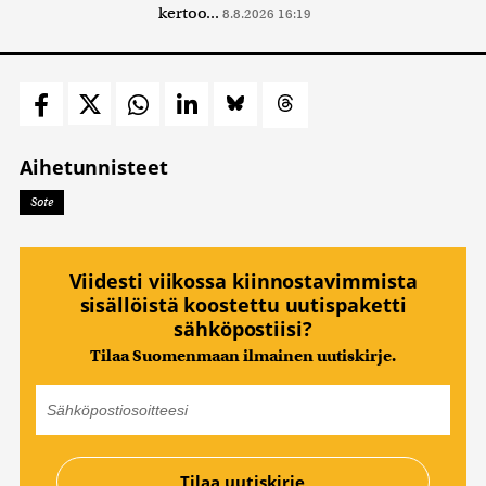
kertoo...
8.8.2026 16:19
Aihetunnisteet
Sote
Viidesti viikossa kiinnostavimmista
sisällöistä koostettu uutispaketti
sähköpostiisi?
Tilaa Suomenmaan ilmainen uutiskirje.