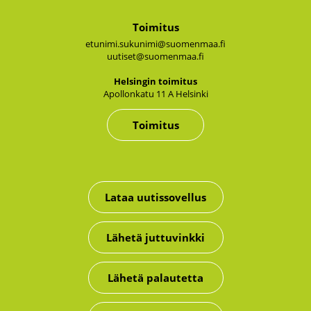
Toimitus
etunimi.sukunimi@suomenmaa.fi
uutiset@suomenmaa.fi
Hel­sin­gin toi­mi­tus
Apol­lon­ka­tu 11 A Hel­sin­ki
Toimitus
Lataa uutissovellus
Lähetä juttuvinkki
Lähetä palautetta