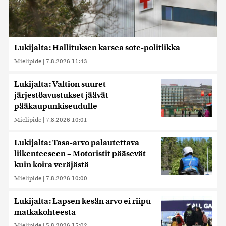
Lukijalta: Hallituksen karsea sote-politiikka
Mielipide
|
7.8.2026 11:43
Lukijalta: Valtion suuret
järjestöavustukset jäävät
pääkaupunkiseudulle
Mielipide
|
7.8.2026 10:01
Lukijalta: Tasa-arvo palautettava
liikenteeseen – Motoristit pääsevät
kuin koira veräjästä
Mielipide
|
7.8.2026 10:00
Lukijalta: Lapsen kesän arvo ei riipu
matkakohteesta
Mielipide
|
5.8.2026 15:02