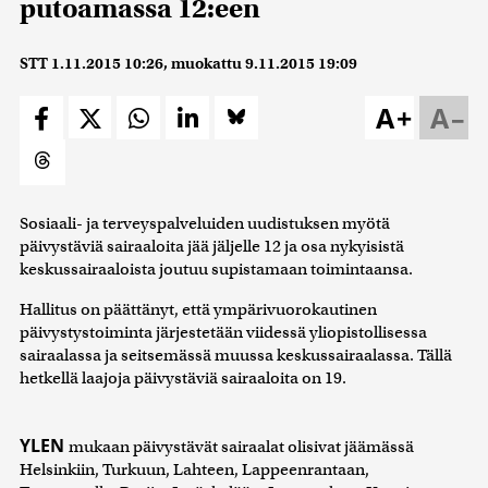
putoamassa 12:een
STT
1.11.2015 10:26
, muokattu
9.11.2015 19:09
A+
A–
Sosiaali- ja terveyspalveluiden uudistuksen myötä
päivystäviä sairaaloita jää jäljelle 12 ja osa nykyisistä
keskussairaaloista joutuu supistamaan toimintaansa.
Hallitus on päättänyt, että ympärivuorokautinen
päivystystoiminta järjestetään viidessä yliopistollisessa
sairaalassa ja seitsemässä muussa keskussairaalassa. Tällä
hetkellä laajoja päivystäviä sairaaloita on 19.
YLEN
mukaan päivystävät sairaalat olisivat jäämässä
Helsinkiin, Turkuun, Lahteen, Lappeenrantaan,