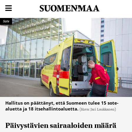
Sote
Hallitus on päättänyt, että Suomeen tulee 15 sote-
aluetta ja 18 itsehallintoaluetta.
(Kuva: Jari Laukkanen)
Päivystävien sairaaloiden määrä