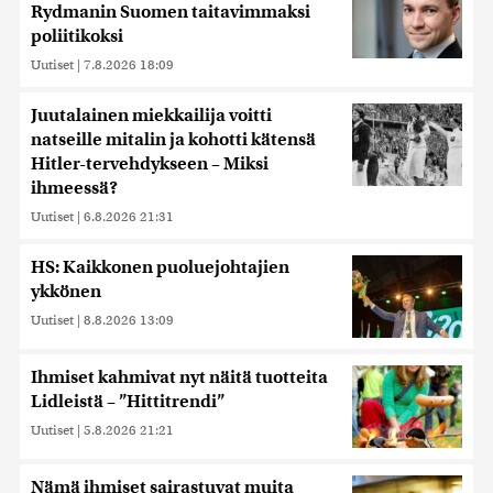
Rydmanin Suomen taitavimmaksi
poliitikoksi
Uutiset
|
7.8.2026 18:09
Juutalainen miekkailija voitti
natseille mitalin ja kohotti kätensä
Hitler-tervehdykseen – Miksi
ihmeessä?
Uutiset
|
6.8.2026 21:31
HS: Kaikkonen puoluejohtajien
ykkönen
Uutiset
|
8.8.2026 13:09
Ihmiset kahmivat nyt näitä tuotteita
Lidleistä – ”Hittitrendi”
Uutiset
|
5.8.2026 21:21
Nämä ihmiset sairastuvat muita