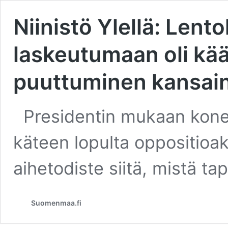
Niinistö Ylellä: Len
laskeutumaan oli kä
puuttuminen kansain
Presidentin mukaan konee
käteen lopulta oppositioak
aihetodiste siitä, mistä t
Suomenmaa.fi