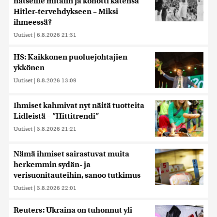
natseille mitalin ja kohotti kätensä
Hitler-tervehdykseen – Miksi
ihmeessä?
Uutiset
|
6.8.2026 21:31
HS: Kaikkonen puoluejohtajien
ykkönen
Uutiset
|
8.8.2026 13:09
Ihmiset kahmivat nyt näitä tuotteita
Lidleistä – ”Hittitrendi”
Uutiset
|
5.8.2026 21:21
Nämä ihmiset sairastuvat muita
herkemmin sydän- ja
verisuonitauteihin, sanoo tutkimus
Uutiset
|
5.8.2026 22:01
Reuters: Ukraina on tuhonnut yli