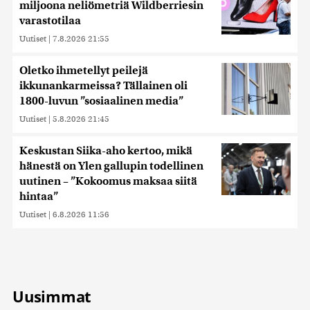
miljoona neliömetriä Wildberriesin
varastotilaa
Uutiset
|
7.8.2026 21:55
Oletko ihmetellyt peilejä
ikkunankarmeissa? Tällainen oli
1800-luvun ”sosiaalinen media”
Uutiset
|
5.8.2026 21:45
Keskustan Siika-aho kertoo, mikä
hänestä on Ylen gallupin todellinen
uutinen – ”Kokoomus maksaa siitä
hintaa”
Uutiset
|
6.8.2026 11:56
Uusimmat