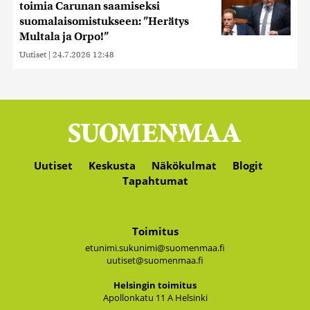
toimia Carunan saamiseksi
suomalaisomistukseen: ”Herätys
Multala ja Orpo!”
Uutiset
|
24.7.2026 12:48
Uutiset
Keskusta
Näkökulmat
Blogit
Tapahtumat
Toimitus
etunimi.sukunimi@suomenmaa.fi
uutiset@suomenmaa.fi
Hel­sin­gin toi­mi­tus
Apol­lon­ka­tu 11 A Hel­sin­ki