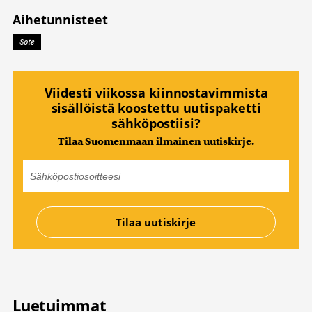
Aihetunnisteet
Sote
Viidesti viikossa kiinnostavimmista
sisällöistä koostettu uutispaketti
sähköpostiisi?
Tilaa Suomenmaan ilmainen uutiskirje.
Luetuimmat