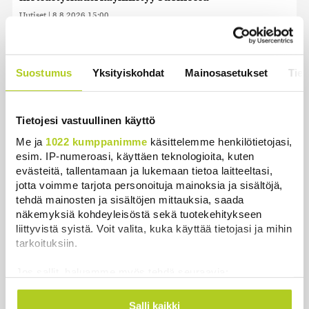
Uutiset
|
8.8.2026 15:00
Bulgariassa on räjähtänyt drooni lähellä Romanian
rajaa
Suostumus
Yksityiskohdat
Mainosasetukset
Tiet
Uutiset
|
8.8.2026 14:40
HS: Kaikkonen puoluejohtajien ykkönen
Tietojesi vastuullinen käyttö
Uutiset
|
8.8.2026 13:09
Me ja
1022 kumppanimme
käsittelemme henkilötietojasi,
esim. IP-numeroasi, käyttäen teknologioita, kuten
Ursa on myynyt ennätysmäärän pimennyslaseja
evästeitä, tallentamaan ja lukemaan tietoa laitteeltasi,
auringonpimennyksen edellä
jotta voimme tarjota personoituja mainoksia ja sisältöjä,
Uutiset
|
8.8.2026 11:31
tehdä mainosten ja sisältöjen mittauksia, saada
näkemyksiä kohdeyleisöstä sekä tuotekehitykseen
Suomessa näkyy keskiviikkona osittainen
liittyvistä syistä. Voit valita, kuka käyttää tietojasi ja mihin
auringonpimennys
tarkoituksiin.
Uutiset
|
8.8.2026 11:30
Jos sallit, haluamme myös tehdä seuraavia:
Kerätä tietoja maantieteellisestä sijainnistasi,
Ensi viikolla Suomesta pääsee junalla
mahdollisesti muutaman metrin tarkkuudella
Haaparantaan, mutta matka taitetaan kuivin suin
Salli kaikki