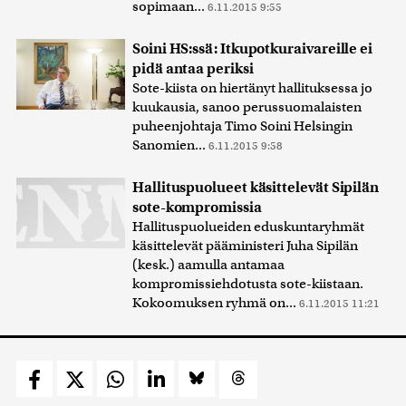
sopimaan...
6.11.2015 9:55
Soini HS:ssä: Itkupotkuraivareille ei
pidä antaa periksi
Sote-kiista on hiertänyt hallituksessa jo
kuukausia, sanoo perussuomalaisten
puheenjohtaja Timo Soini Helsingin
Sanomien...
6.11.2015 9:58
Hallituspuolueet käsittelevät Sipilän
sote-kompromissia
Hallituspuolueiden eduskuntaryhmät
käsittelevät pääministeri Juha Sipilän
(kesk.) aamulla antamaa
kompromissiehdotusta sote-kiistaan.
Kokoomuksen ryhmä on...
6.11.2015 11:21