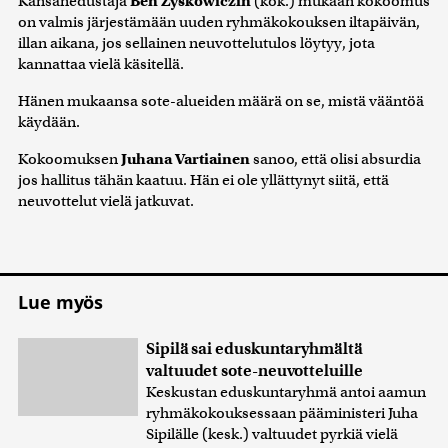
Kansanedustaja
Ben Zyskowiczin
(kok.) mukaan kokoomus
on valmis järjestämään uuden ryhmäkokouksen iltapäivän,
illan aikana, jos sellainen neuvottelutulos löytyy, jota
kannattaa vielä käsitellä.
Hänen mukaansa sote-alueiden määrä on se, mistä vääntöä
käydään.
Kokoomuksen
Juhana Vartiainen
sanoo, että olisi absurdia
jos hallitus tähän kaatuu. Hän ei ole yllättynyt siitä, että
neuvottelut vielä jatkuvat.
Lue myös
Sipilä sai eduskuntaryhmältä
valtuudet sote-neuvotteluille
Keskustan eduskuntaryhmä antoi aamun
ryhmäkokouksessaan pääministeri Juha
Sipilälle (kesk.) valtuudet pyrkiä vielä