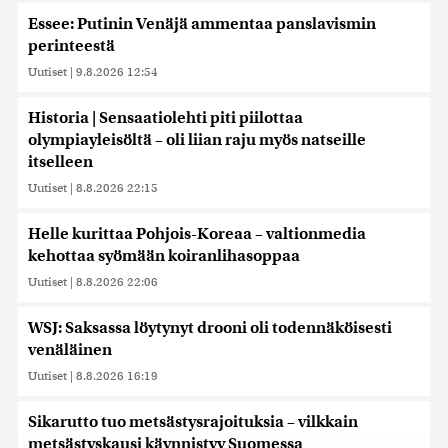
Essee: Putinin Venäjä ammentaa panslavismin
perinteestä
Uutiset
|
9.8.2026 12:54
Historia | Sensaatiolehti piti piilottaa
olympiayleisöltä – oli liian raju myös natseille
itselleen
Uutiset
|
8.8.2026 22:15
Helle kurittaa Pohjois-Koreaa – valtionmedia
kehottaa syömään koiranlihasoppaa
Uutiset
|
8.8.2026 22:06
WSJ: Saksassa löytynyt drooni oli todennäköisesti
venäläinen
Uutiset
|
8.8.2026 16:19
Sikarutto tuo metsästysrajoituksia – vilkkain
metsästyskausi käynnistyy Suomessa