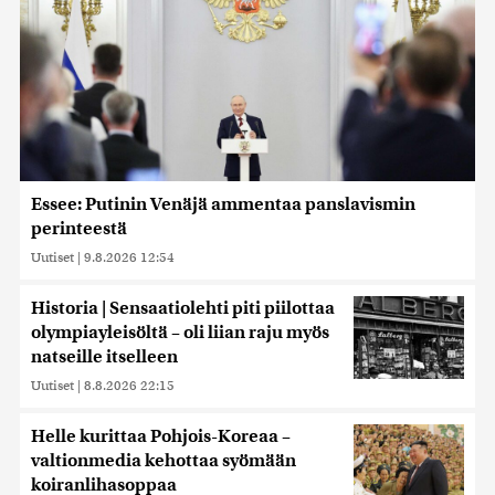
Essee: Putinin Venäjä ammentaa panslavismin
perinteestä
Uutiset
|
9.8.2026 12:54
Historia | Sensaatiolehti piti piilottaa
olympiayleisöltä – oli liian raju myös
natseille itselleen
Uutiset
|
8.8.2026 22:15
Helle kurittaa Pohjois-Koreaa –
valtionmedia kehottaa syömään
koiranlihasoppaa