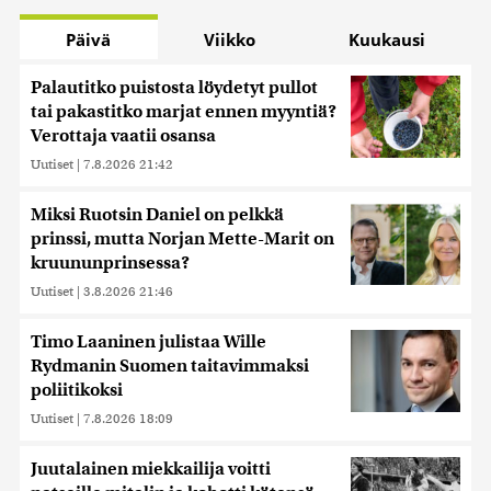
Päivä
Viikko
Kuukausi
Palautitko puistosta löydetyt pullot
tai pakastitko marjat ennen myyntiä?
Verottaja vaatii osansa
Uutiset
|
7.8.2026 21:42
Miksi Ruotsin Daniel on pelkkä
prinssi, mutta Norjan Mette-Marit on
kruununprinsessa?
Uutiset
|
3.8.2026 21:46
Timo Laaninen julistaa Wille
Rydmanin Suomen taitavimmaksi
poliitikoksi
Uutiset
|
7.8.2026 18:09
Juutalainen miekkailija voitti