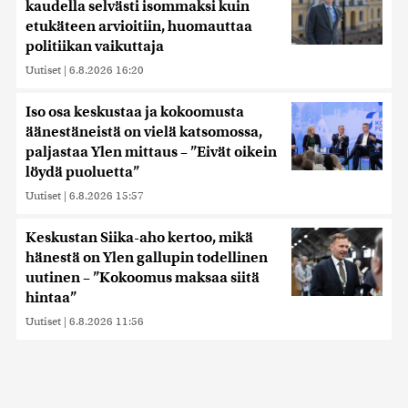
saatetaan myös siirtää ulkomaille.
kaudella selvästi isommaksi kuin
etukäteen arvioitiin, huomauttaa
politiikan vaikuttaja
Uutiset
|
6.8.2026 16:20
Iso osa keskustaa ja kokoomusta
äänestäneistä on vielä katsomossa,
paljastaa Ylen mittaus – ”Eivät oikein
löydä puoluetta”
Uutiset
|
6.8.2026 15:57
Keskustan Siika-aho kertoo, mikä
hänestä on Ylen gallupin todellinen
uutinen – ”Kokoomus maksaa siitä
hintaa”
Uutiset
|
6.8.2026 11:56