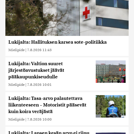
Lukijalta: Hallituksen karsea sote-politiikka
Mielipide
|
7.8.2026 11:43
Lukijalta: Valtion suuret
järjestöavustukset jäävät
pääkaupunkiseudulle
Mielipide
|
7.8.2026 10:01
Lukijalta: Tasa-arvo palautettava
liikenteeseen – Motoristit pääsevät
kuin koira veräjästä
Mielipide
|
7.8.2026 10:00
Lukijalta: Lapsen kesän arvo ei riipu