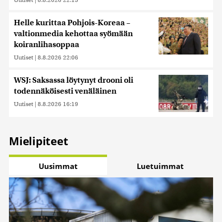
Helle kurittaa Pohjois-Koreaa –
valtionmedia kehottaa syömään
koiranlihasoppaa
Uutiset
|
8.8.2026 22:06
WSJ: Saksassa löytynyt drooni oli
todennäköisesti venäläinen
Uutiset
|
8.8.2026 16:19
Mielipiteet
Uusimmat
Luetuimmat