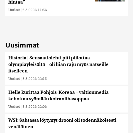
hintaa”
Uutiset
|
6.8.2026 11:56
Uusimmat
Historia | Sensaatiolehti piti piilottaa
olympiayleisöltä – oli liian raju myös natseille
itselleen
Uutiset
|
8.8.2026 22:15
Helle kurittaa Pohjois-Koreaa – valtionmedia
kehottaa syömään koiranlihasoppaa
Uutiset
|
8.8.2026 22:06
WSJ: Saksassa löytynyt drooni oli todennäköisesti
venäläinen