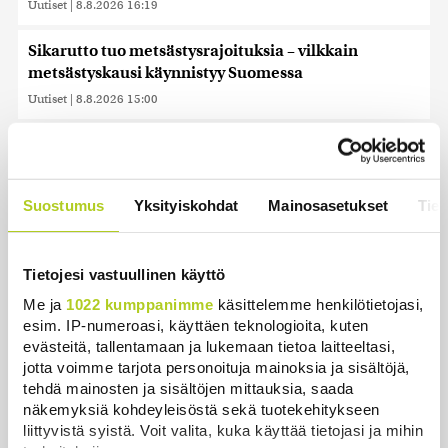
Uutiset
|
8.8.2026 16:19
Sikarutto tuo metsästysrajoituksia – vilkkain
metsästyskausi käynnistyy Suomessa
Uutiset
|
8.8.2026 15:00
Bulgariassa on räjähtänyt drooni lähellä Romanian
rajaa
Uutiset
|
8.8.2026 14:40
Suostumus
Yksityiskohdat
Mainosasetukset
Tiet
HS: Kaikkonen puoluejohtajien ykkönen
Uutiset
|
8.8.2026 13:09
Tietojesi vastuullinen käyttö
Me ja
1022 kumppanimme
käsittelemme henkilötietojasi,
Ursa on myynyt ennätysmäärän pimennyslaseja
esim. IP-numeroasi, käyttäen teknologioita, kuten
auringonpimennyksen edellä
evästeitä, tallentamaan ja lukemaan tietoa laitteeltasi,
Uutiset
|
8.8.2026 11:31
jotta voimme tarjota personoituja mainoksia ja sisältöjä,
tehdä mainosten ja sisältöjen mittauksia, saada
Suomessa näkyy keskiviikkona osittainen
näkemyksiä kohdeyleisöstä sekä tuotekehitykseen
auringonpimennys
liittyvistä syistä. Voit valita, kuka käyttää tietojasi ja mihin