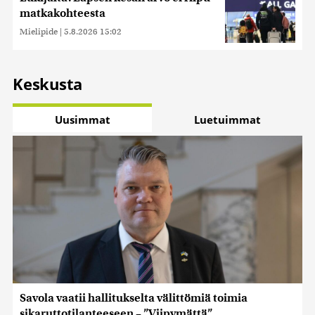
matkakohteesta
Mielipide
|
5.8.2026 15:02
Keskusta
Uusimmat
Luetuimmat
Savola vaatii hallitukselta välittömiä toimia
sikaruttotilanteeseen – ”Viipymättä”