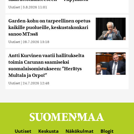
Uutiset
|
3.8.2026 11:01
Garden-kohu on tarpeellinen opetus
kaikille puolueille, keskustakonkari
sanoo MT:ssä
Uutiset
|
28.7.2026 13:18
Antti Kurvinen vaatii hallitukselta
toimia Carunan saamiseksi
suomalaisomistukseen: ”Herätys
Multala ja Orpo!”
Uutiset
|
24.7.2026 12:48
Uutiset
Keskusta
Näkökulmat
Blogit