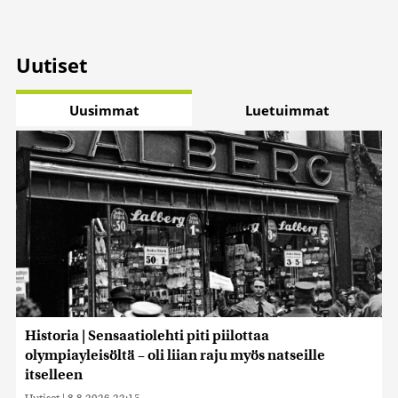
Uutiset
Uusimmat
Luetuimmat
Historia | Sensaatiolehti piti piilottaa
olympiayleisöltä – oli liian raju myös natseille
itselleen
Uutiset
|
8.8.2026 22:15