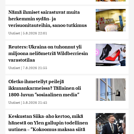
Nämä ihmiset sairastuvat muita
herkemmin sydän- ja
verisuonitauteihin, sanoo tutkimus
Uutiset
|
5.8.2026 22:01
Reuters: Ukraina on tuhonnut yli
miljoona neliömetriä Wildberriesin
varastotilaa
Uutiset
|
7.8.2026 21:55
Oletko ihmetellyt peilejä
ikkunankarmeissa? Tällainen oli
1800-luvun ”sosiaalinen media”
Uutiset
|
5.8.2026 21:45
Keskustan Siika-aho kertoo, mikä
hänestä on Ylen gallupin todellinen
uutinen – ”Kokoomus maksaa siitä