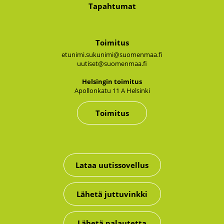
Tapahtumat
Toimitus
etunimi.sukunimi@suomenmaa.fi
uutiset@suomenmaa.fi
Hel­sin­gin toi­mi­tus
Apol­lon­ka­tu 11 A Hel­sin­ki
Toimitus
Lataa uutissovellus
Lähetä juttuvinkki
Lähetä palautetta