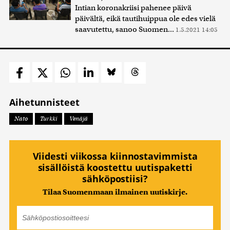
Intian koronakriisi pahenee päivä
päivältä, eikä tautihuippua ole edes vielä
saavutettu, sanoo Suomen...
1.5.2021 14:05
Aihetunnisteet
Nato
Turkki
Venäjä
Viidesti viikossa kiinnostavimmista
sisällöistä koostettu uutispaketti
sähköpostiisi?
Tilaa Suomenmaan ilmainen uutiskirje.