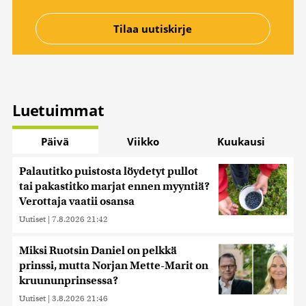
Luetuimmat
Päivä
Viikko
Kuukausi
Palautitko puistosta löydetyt pullot
tai pakastitko marjat ennen myyntiä?
Verottaja vaatii osansa
Uutiset
|
7.8.2026 21:42
Miksi Ruotsin Daniel on pelkkä
prinssi, mutta Norjan Mette-Marit on
kruununprinsessa?
Uutiset
|
3.8.2026 21:46