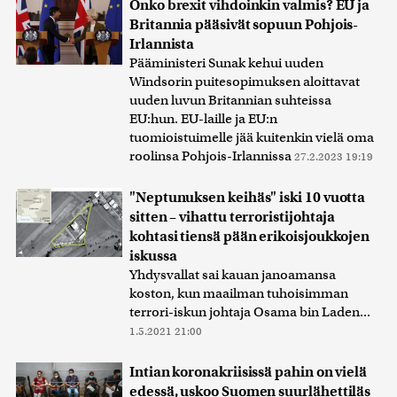
Onko brexit vihdoinkin valmis? EU ja
Britannia pääsivät sopuun Pohjois-
Irlannista
Pääministeri Sunak kehui uuden
Windsorin puitesopimuksen aloittavat
uuden luvun Britannian suhteissa
EU:hun. EU-laille ja EU:n
tuomioistuimelle jää kuitenkin vielä oma
roolinsa Pohjois-Irlannissa
27.2.2023 19:19
"Neptunuksen keihäs" iski 10 vuotta
sitten – vihattu terroristijohtaja
kohtasi tiensä pään erikoisjoukkojen
iskussa
Yhdysvallat sai kauan janoamansa
koston, kun maailman tuhoisimman
terrori-iskun johtaja Osama bin Laden...
1.5.2021 21:00
Intian koronakriisissä pahin on vielä
edessä, uskoo Suomen suurlähettiläs