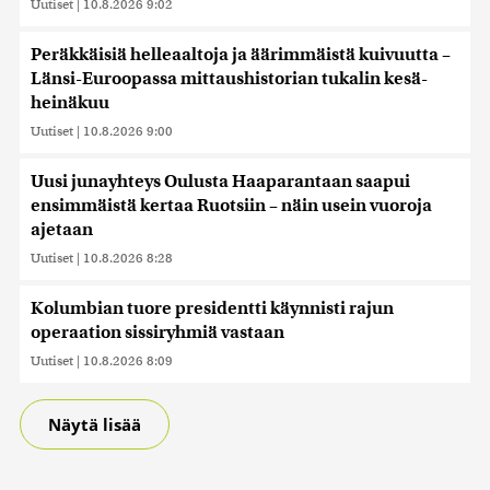
Uutiset
|
10.8.2026 9:02
Peräkkäisiä helleaaltoja ja äärimmäistä kuivuutta –
Länsi-Euroopassa mittaushistorian tukalin kesä-
heinäkuu
Uutiset
|
10.8.2026 9:00
Uusi junayhteys Oulusta Haaparantaan saapui
ensimmäistä kertaa Ruotsiin – näin usein vuoroja
ajetaan
Uutiset
|
10.8.2026 8:28
Kolumbian tuore presidentti käynnisti rajun
operaation sissiryhmiä vastaan
Uutiset
|
10.8.2026 8:09
Näytä lisää