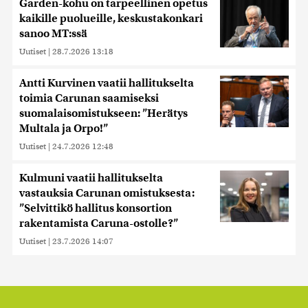
Garden-kohu on tarpeellinen opetus
kaikille puolueille, keskustakonkari
sanoo MT:ssä
Uutiset
|
28.7.2026 13:18
Antti Kurvinen vaatii hallitukselta
toimia Carunan saamiseksi
suomalaisomistukseen: ”Herätys
Multala ja Orpo!”
Uutiset
|
24.7.2026 12:48
Kulmuni vaatii hallitukselta
vastauksia Carunan omistuksesta:
”Selvittikö hallitus konsortion
rakentamista Caruna-ostolle?”
Uutiset
|
23.7.2026 14:07