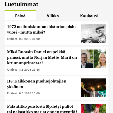
Luetuimmat
Päivä
Viikko
Kuukausi
1972 on ihmiskunnan historian pisin
vuosi – mutta miksi?
Uutiset
|
9.8.2026 21:00
Miksi Ruotsin Daniel on pelkkä
prinssi, mutta Norjan Mette-Marit on
kruununprinsessa?
Uutiset
|
3.8.2026 21:46
HS: Kaikkonen puoluejohtajien
ykkönen
Uutiset
|
8.8.2026 13:09
Palautitko puistosta löydetyt pullot
tai pakastitko marjat ennen myyntiä?