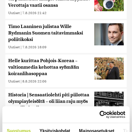
Verottaja vaatii osansa
Uutiset
|
7.8.2026 21:42
Timo Laaninen julistaa Wille
Rydmanin Suomen taitavimmaksi
poliitikoksi
Uutiset
|
7.8.2026 18:09
Helle kurittaa Pohjois-Koreaa –
valtionmedia kehottaa syömään
koiranlihasoppaa
Uutiset
|
8.8.2026 22:06
Historia | Sensaatiolehti piti piilottaa
olympiayleisöltä – oli liian raju myös
natseille itselleen
Uutiset
|
8.8.2026 22:15
Suomessa näkyy keskiviikkona
Suostumus
Yksityiskohdat
Mainosasetukset
Tiet