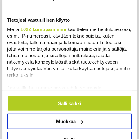
osittainen auringonpimennys
Uutiset
|
8.8.2026 11:30
Tietojesi vastuullinen käyttö
Reuters: Ukraina on tuhonnut yli
Me ja
1022 kumppanimme
käsittelemme henkilötietojasi,
miljoona neliömetriä Wildberriesin
esim. IP-numeroasi, käyttäen teknologioita, kuten
varastotilaa
evästeitä, tallentamaan ja lukemaan tietoa laitteeltasi,
jotta voimme tarjota personoituja mainoksia ja sisältöjä,
Uutiset
|
7.8.2026 21:55
tehdä mainosten ja sisältöjen mittauksia, saada
näkemyksiä kohdeyleisöstä sekä tuotekehitykseen
Ursa on myynyt ennätysmäärän
liittyvistä syistä. Voit valita, kuka käyttää tietojasi ja mihin
pimennyslaseja
tarkoituksiin.
auringonpimennyksen edellä
Uutiset
|
8.8.2026 11:31
Jos sallit, haluamme myös tehdä seuraavia:
Kerätä tietoja maantieteellisestä sijainnistasi,
mahdollisesti muutaman metrin tarkkuudella
Salli kaikki
Tunnistaa laitteesi skannaamalla sen
ominaispiirteitä aktiivisesti (sormenjäljen
Uutiset
Muokkaa
muodostaminen)
Lue lisää siitä, miten henkilötietojasi käsitellään ja miten
voit määrittää asetuksesi
tiedot-osiossa
. Voit muuttaa
Uusimmat
Luetuimmat