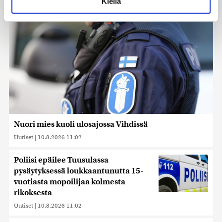
Kiellä
suostumustasi tai peruuttaa sen milloin vain
evästeilmoituksessa.
Käytämme evästeitä tarjoamamme sisällön ja mainosten
räätälöimiseen, sosiaalisen median ominaisuuksien
tukemiseen ja kävijämäärämme analysoimiseen. Lisäksi
jaamme sosiaalisen median, mainosalan ja analytiikka-
alan kumppaneillemme tietoja siitä, miten käytät
sivustoamme. Kumppanimme voivat yhdistää näitä
tietoja muihin tietoihin, joita olet antanut heille tai joita on
kerätty, kun olet käyttänyt heidän palvelujaan. Tietoja
saatetaan myös siirtää ulkomaille.
Nuori mies kuoli ulosajossa Vihdissä
Uutiset
|
10.8.2026 11:02
Poliisi epäilee Tuusulassa
pysäytyksessä loukkaantunutta 15-
vuotiasta mopoilijaa kolmesta
rikoksesta
Uutiset
|
10.8.2026 11:02