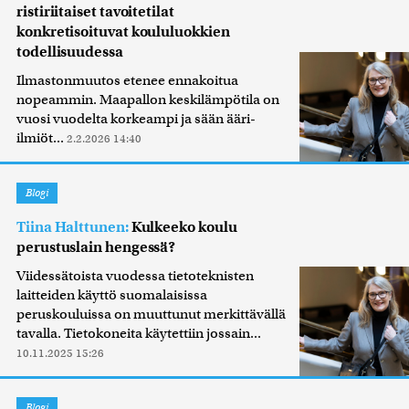
ristiriitaiset tavoitetilat
konkretisoituvat koululuokkien
todellisuudessa
Ilmastonmuutos etenee ennakoitua
nopeammin. Maapallon keskilämpötila on
vuosi vuodelta korkeampi ja sään ääri-
ilmiöt...
2.2.2026 14:40
Blogi
Tiina Halttunen:
Kulkeeko koulu
perustuslain hengessä?
Viidessätoista vuodessa tietoteknisten
laitteiden käyttö suomalaisissa
peruskouluissa on muuttunut merkittävällä
tavalla. Tietokoneita käytettiin jossain...
10.11.2025 15:26
Blogi