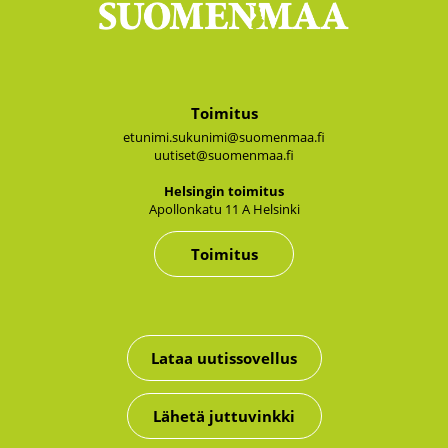
Toimitus
etunimi.sukunimi@suomenmaa.fi
uutiset@suomenmaa.fi
Hel­sin­gin toi­mi­tus
Apol­lon­ka­tu 11 A Hel­sin­ki
Toimitus
Lataa uutissovellus
Lähetä juttuvinkki