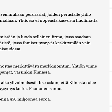
asen
mukaan perusasiat, joiden perustalle yhtiö
ennallaan. Yhtiössä ei nopeasta kasvusta huolimatta
imissään ja luoda sellainen firma, jossa saadaan
ristö, jossa ihmiset pystyvät keskittymään vain
laisuudessa.
nostaa merkittävästi markkinointiin. Yhtiön viime
panjat, varsinkin Kiinassa.
ika ylivoimaisesti. Itse uskon, että Kiinasta tulee
 kysymys koska, Paananen sanoo.
uonna 450 miljoonaa euroa.