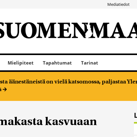
Mediatiedot
Mielipiteet
Tapahtumat
Tarinat
ta äänestäneistä on vielä katsomossa, paljastaa Ylen
ää
imakasta kasvuaan