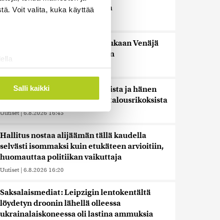
pidentää Kelan käsittelyaikoja
ä. Voit valita, kuka käyttää
Uutiset
|
6.8.2026 17:16
Liettuan sotilastiedustelun mukaan Venäjä
harkitsee hyökkäyksiä Baltiaan
ella
Uutiset
|
6.8.2026 17:12
ostaminen)
ossa
. Voit muuttaa
Salli kaikki
Ex-kansanedustaja Ano Turtiaista ja hänen
vaimoaan syytetään törkeistä talousrikoksista
Uutiset
|
6.8.2026 16:45
 ominaisuuksien tukemiseen
tiikka-alan
Hallitus nostaa alijäämän tällä kaudella
ietoja muihin tietoihin, joita
selvästi isommaksi kuin etukäteen arvioitiin,
 myös siirtää ulkomaille.
huomauttaa politiikan vaikuttaja
Uutiset
|
6.8.2026 16:20
Saksalaismediat: Leipzigin lentokentältä
löydetyn droonin lähellä olleessa
ukrainalaiskoneessa oli lastina ammuksia