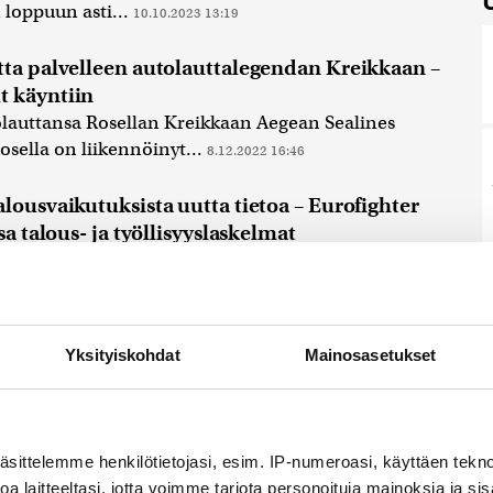
loppuun asti...
10.10.2023 13:19
tta palvelleen autolauttalegendan Kreikkaan –
 käyntiin
olauttansa Rosellan Kreikkaan Aegean Sealines
osella on liikennöinyt...
8.12.2022 16:46
lousvaikutuksista uutta tietoa – Eurofighter
sa talous- ja työllisyyslaskelmat
täjävalmistaja Eurofighter on julkistanut laskelmansa
ja työllisyysvaikutuksista Suomessa. Eurofighterin
...
29.9.2021 14:00
Yksityiskohdat
Mainosasetukset
äsittelemme henkilötietojasi, esim. IP-numeroasi, käyttäen teknol
a laitteeltasi, jotta voimme tarjota personoituja mainoksia ja sis