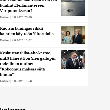
Kuin kauhuelokuvasta – Oletko
kuullut Etelämantereen
Veriputouksesta?
Uutiset
|
5.8.2026 23:00
Ruotsin kuningas vihkii
kalatien käyttöön Ylitorniolla
Uutiset
|
4.8.2026 11:02
Keskustan Siika-aho kertoo,
mikä hänestä on Ylen gallupin
todellinen uutinen –
”Kokoomus maksaa siitä
hintaa”
Uutiset
|
6.8.2026 11:56