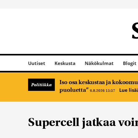
Uutiset
Keskusta
Näkökulmat
Blogit
Iso osa keskustaa ja kokoomus
Politiikka
puoluetta”
Lue lis
6.8.2026 15:57
Supercell jatkaa vo