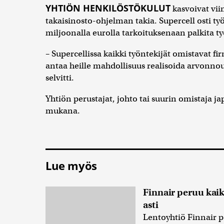
YHTIÖN HENKILÖSTÖKULUT
kasvoivat vi
takaisinosto-ohjelman takia. Supercell osti ty
miljoonalla eurolla tarkoituksenaan palkita ty
– Supercellissa kaikki työntekijät omistavat fi
antaa heille mahdollisuus realisoida arvonnou
selvitti.
Yhtiön perustajat, johto tai suurin omistaja j
mukana.
Lue myös
Finnair peruu kai
asti
Lentoyhtiö Finnair pe