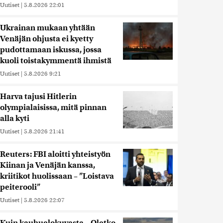
Uutiset
|
5.8.2026 22:01
Ukrainan mukaan yhtään
Venäjän ohjusta ei kyetty
pudottamaan iskussa, jossa
kuoli toistakymmentä ihmistä
Uutiset
|
5.8.2026 9:21
Harva tajusi Hitlerin
olympialaisissa, mitä pinnan
alla kyti
Uutiset
|
5.8.2026 21:41
Reuters: FBI aloitti yhteistyön
Kiinan ja Venäjän kanssa,
kriitikot huolissaan – ”Loistava
peiterooli”
Uutiset
|
5.8.2026 22:07