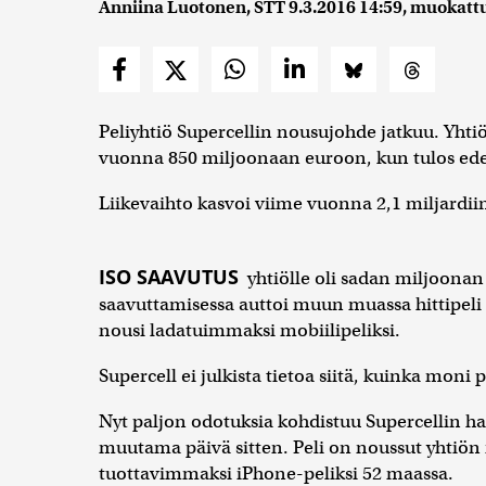
Anniina Luotonen, STT
9.3.2016 14:59
, muokatt
Peliyhtiö Supercellin nousujohde jatkuu. Yhti
vuonna 850 miljoonaan euroon, kun tulos ede
Liikevaihto kasvoi viime vuonna 2,1 miljardii
ISO SAAVUTUS
yhtiölle oli sadan miljoonan
saavuttamisessa auttoi muun muassa hittipeli 
nousi ladatuimmaksi mobiilipeliksi.
Supercell ei julkista tietoa siitä, kuinka moni
Nyt paljon odotuksia kohdistuu Supercellin ha
muutama päivä sitten. Peli on noussut yhtiö
tuottavimmaksi iPhone-peliksi 52 maassa.