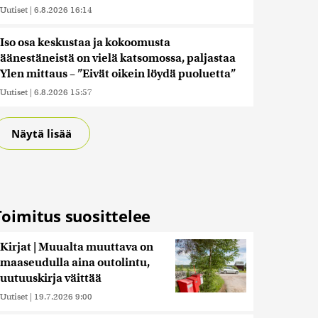
Uutiset
|
6.8.2026 16:14
Iso osa keskustaa ja kokoomusta
äänestäneistä on vielä katsomossa, paljastaa
Ylen mittaus – ”Eivät oikein löydä puoluetta”
Uutiset
|
6.8.2026 15:57
Näytä lisää
Toimitus suosittelee
Kirjat | Muualta muuttava on
maaseudulla aina outolintu,
uutuuskirja väittää
Uutiset
|
19.7.2026 9:00