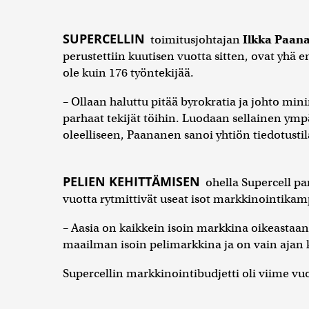
SUPERCELLIN
toimitusjohtajan
Ilkka Paan
perustettiin kuutisen vuotta sitten, ovat yhä 
ole kuin 176 työntekijää.
– Ollaan haluttu pitää byrokratia ja johto min
parhaat tekijät töihin. Luodaan sellainen ympä
oleelliseen, Paananen sanoi yhtiön tiedotusti
PELIEN KEHITTÄMISEN
ohella Supercell pa
vuotta rytmittivät useat isot markkinointikam
– Aasia on kaikkein isoin markkina oikeastaan a
maailman isoin pelimarkkina ja on vain ajan
Supercellin markkinointibudjetti oli viime v