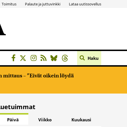
Toimitus
Palaute ja juttuvinkki
Lataa uutissovellus
Haku
 mittaus – ”Eivät oikein löydä
Luetuimmat
Päivä
Viikko
Kuukausi