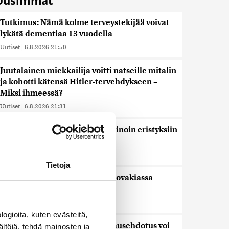
Uusimmat
Tutkimus: Nämä kolme terveystekijää voivat
lykätä dementiaa 13 vuodella
Uutiset
|
6.8.2026 21:50
Juutalainen miekkailija voitti natseille mitalin
ja kohotti kätensä Hitler-tervehdykseen –
Miksi ihmeessä?
Uutiset
|
6.8.2026 21:31
Veriputouksesta löydettiin muinoin eristyksiin
jäänyttä elämää
Uutiset
|
6.8.2026 21:15
Tietoja
Lämpöennätys meni uusiksi Slovakiassa
toisena päivänä peräkkäin
Uutiset
|
6.8.2026 18:44
ogioita, kuten evästeitä,
Valtiovarainministeriön leikkausehdotus voi
ältöjä, tehdä mainosten ja