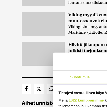
lentonsa maaliskuun 
Viking myy 42 vuo
muutosneuvottelut
Viking Line myy aut
Maritime -yhtiölle. R
Hävittäjäkaupan ta
julkisti tarjouksen
Brittivetoinen hävit
tarjouksensa talous- 
Oxford Economicsilla
Suostumus
Tietojesi vastuullinen käyttö
Me ja
1022 kumppanimme
k
Aihetunnisteet
tallentamaan ja lukemaan tieto