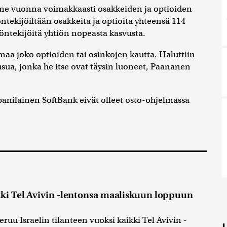
ime vuonna voimakkaasti osakkeiden ja optioiden
öntekijöiltään osakkeita ja optioita yhteensä 114
öntekijöitä yhtiön nopeasta kasvusta.
rmaa joko optioiden tai osinkojen kautta. Haluttiin
sua, jonka he itse ovat täysin luoneet, Paananen
apanilainen SoftBank eivät olleet osto-ohjelmassa
kki Tel Avivin -lentonsa maaliskuun loppuun
ruu Israelin tilanteen vuoksi kaikki Tel Avivin -