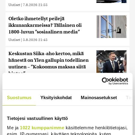
Uutiset
|
7.8.2026 21:55
Oletko ihmetellyt peilejä
ikkunankarmeissa? Tällainen oli
1800-luvun ”sosiaalinen media”
Uutiset
|
5.8.2026 21:45
Keskustan Siika-aho kertoo, mikä
hänestä on Ylen gallupin todellinen
uutinen – ”Kokoomus maksaa siitä
hintaa”
Uutiset
|
6.8.2026 11:56
Suostumus
Yksityiskohdat
Mainosasetukset
Tiet
Uusimmat
Tietojesi vastuullinen käyttö
Me ja
1022 kumppanimme
käsittelemme henkilötietojasi,
Historia | Sensaatiolehti piti piilottaa
esim. IP-numeroasi, käyttäen teknologioita, kuten