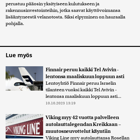
perustuu pääosin yksityiseen kulutukseen ja
rakennusinvestointeihin, jotka saavat käyttövoimansa
lisääntyneestä velanotosta. Siksi elpyminen on hauraalla
pohjalla.
Lue myös
Finnair peruu kaikki Tel Avivin -
lentonsa maaliskuun loppuun asti
Lentoyhtiö Finnair peruu Israelin
tilanteen vuoksi kaikki Tel Avivin -
lentonsa maaliskuun loppuun asti...
10.10.2023 13:19
Viking myy 42 vuotta palvelleen
autolauttalegendan Kreikkaan –
muutosneuvottelut käyntiin
Viking Line myy autolauttansa Rosellan