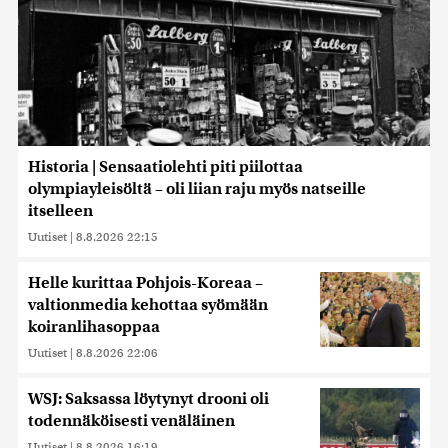
Historia | Sensaatiolehti piti piilottaa
olympiayleisöltä – oli liian raju myös natseille
itselleen
Uutiset
|
8.8.2026 22:15
Helle kurittaa Pohjois-Koreaa –
valtionmedia kehottaa syömään
koiranlihasoppaa
Uutiset
|
8.8.2026 22:06
WSJ: Saksassa löytynyt drooni oli
todennäköisesti venäläinen
Uutiset
|
8.8.2026 16:19