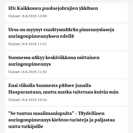
jaamme sosiaalisen median, mainosalan ja analytiikka-
HS: Kaikkonen puoluejohtajien ykkönen
alan kumppaneillemme tietoja siitä, miten käytät
Uutiset
|
8.8.2026 13:09
sivustoamme. Kumppanimme voivat yhdistää näitä
tietoja muihin tietoihin, joita olet antanut heille tai joita on
Ursa on myynyt ennätysmäärän pimennyslaseja
kerätty, kun olet käyttänyt heidän palvelujaan. Tietoja
auringonpimennyksen edellä
saatetaan myös siirtää ulkomaille.
Uutiset
|
8.8.2026 11:31
Suomessa näkyy keskiviikkona osittainen
auringonpimennys
Uutiset
|
8.8.2026 11:30
Ensi viikolla Suomesta pääsee junalla
Haaparantaan, mutta matka taitetaan kuivin suin
Uutiset
|
8.8.2026 10:44
”Se tuntuu maailmanlopulta” – Täydellinen
auringonpimennys kiehtoo turisteja ja paljastaa
uutta tutkijoille