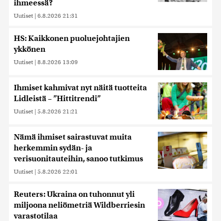
ihmeessä?
Uutiset
|
6.8.2026 21:31
HS: Kaikkonen puoluejohtajien
ykkönen
Uutiset
|
8.8.2026 13:09
Ihmiset kahmivat nyt näitä tuotteita
Lidleistä – ”Hittitrendi”
Uutiset
|
5.8.2026 21:21
Nämä ihmiset sairastuvat muita
herkemmin sydän- ja
verisuonitauteihin, sanoo tutkimus
Uutiset
|
5.8.2026 22:01
Reuters: Ukraina on tuhonnut yli
miljoona neliömetriä Wildberriesin
varastotilaa