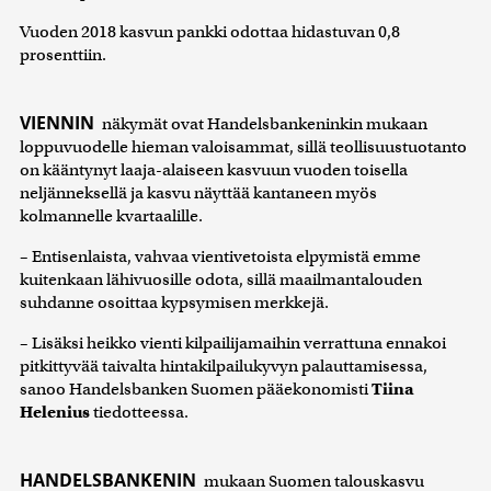
Vuoden 2018 kasvun pankki odottaa hidastuvan 0,8
prosenttiin.
VIENNIN
näkymät ovat Handelsbankeninkin mukaan
loppuvuodelle hieman valoisammat, sillä teollisuustuotanto
on kääntynyt laaja-alaiseen kasvuun vuoden toisella
neljänneksellä ja kasvu näyttää kantaneen myös
kolmannelle kvartaalille.
– Entisenlaista, vahvaa vientivetoista elpymistä emme
kuitenkaan lähivuosille odota, sillä maailmantalouden
suhdanne osoittaa kypsymisen merkkejä.
– Lisäksi heikko vienti kilpailijamaihin verrattuna ennakoi
pitkittyvää taivalta hintakilpailukyvyn palauttamisessa,
sanoo Handelsbanken Suomen pääekonomisti
Tiina
Helenius
tiedotteessa.
HANDELSBANKENIN
mukaan Suomen talouskasvu