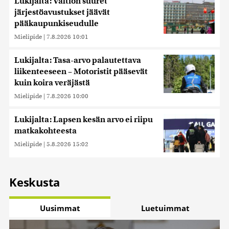
Lukijalta: Valtion suuret
järjestöavustukset jäävät
pääkaupunkiseudulle
Mielipide
|
7.8.2026 10:01
Lukijalta: Tasa-arvo palautettava
liikenteeseen – Motoristit pääsevät
kuin koira veräjästä
Mielipide
|
7.8.2026 10:00
Lukijalta: Lapsen kesän arvo ei riipu
matkakohteesta
Mielipide
|
5.8.2026 15:02
Keskusta
Uusimmat
Luetuimmat