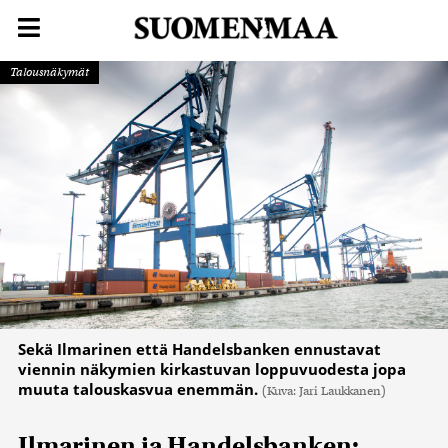
Talousnäkymät
Sekä Ilmarinen että Handelsbanken ennustavat
viennin näkymien kirkastuvan loppuvuodesta jopa
muuta talouskasvua enemmän.
(Kuva: Jari Laukkanen)
Ilmarinen ja Handelsbanken: