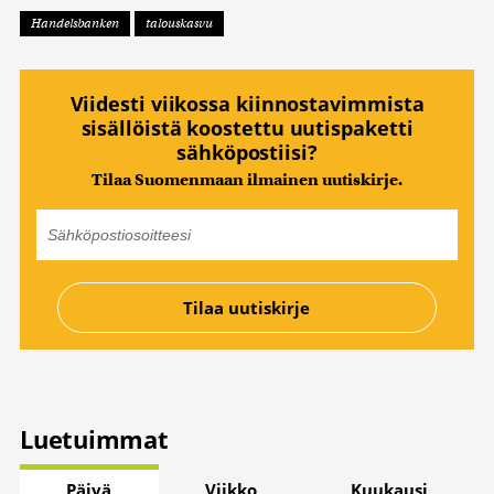
Handelsbanken
talouskasvu
Viidesti viikossa kiinnostavimmista
sisällöistä koostettu uutispaketti
sähköpostiisi?
Tilaa Suomenmaan ilmainen uutiskirje.
Luetuimmat
Päivä
Viikko
Kuukausi