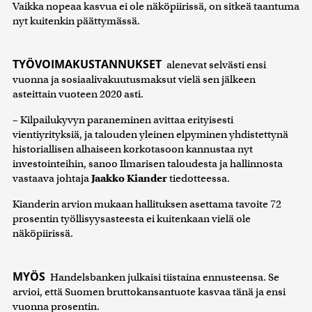
Vaikka nopeaa kasvua ei ole näköpiirissä, on sitkeä taantuma
nyt kuitenkin päättymässä.
TYÖVOIMAKUSTANNUKSET
alenevat selvästi ensi
vuonna ja sosiaalivakuutusmaksut vielä sen jälkeen
asteittain vuoteen 2020 asti.
– Kilpailukyvyn paraneminen avittaa erityisesti
vientiyrityksiä, ja talouden yleinen elpyminen yhdistettynä
historiallisen alhaiseen korkotasoon kannustaa nyt
investointeihin, sanoo Ilmarisen taloudesta ja hallinnosta
vastaava johtaja
Jaakko Kiander
tiedotteessa.
Kianderin arvion mukaan hallituksen asettama tavoite 72
prosentin työllisyysasteesta ei kuitenkaan vielä ole
näköpiirissä.
MYÖS
Handelsbanken julkaisi tiistaina ennusteensa. Se
arvioi, että Suomen bruttokansantuote kasvaa tänä ja ensi
vuonna prosentin.