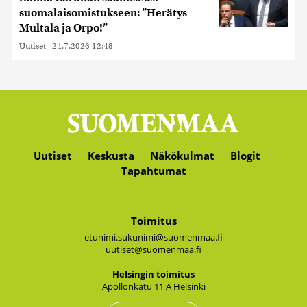
suomalaisomistukseen: ”Herätys
Multala ja Orpo!”
Uutiset
|
24.7.2026 12:48
Uutiset
Keskusta
Näkökulmat
Blogit
Tapahtumat
Toimitus
etunimi.sukunimi@suomenmaa.fi
uutiset@suomenmaa.fi
Hel­sin­gin toi­mi­tus
Apol­lon­ka­tu 11 A Hel­sin­ki