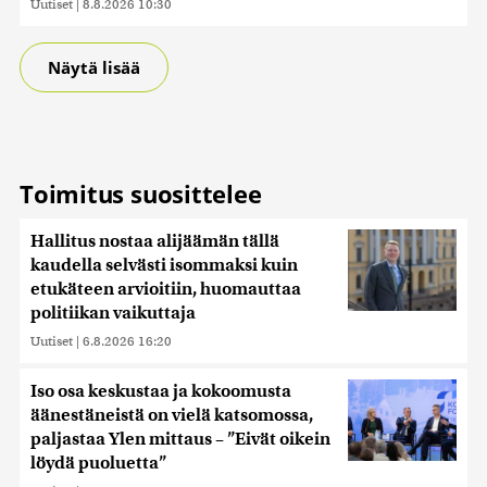
Uutiset
|
8.8.2026 10:30
Näytä lisää
Toimitus suosittelee
Hallitus nostaa alijäämän tällä
kaudella selvästi isommaksi kuin
etukäteen arvioitiin, huomauttaa
politiikan vaikuttaja
Uutiset
|
6.8.2026 16:20
Iso osa keskustaa ja kokoomusta
äänestäneistä on vielä katsomossa,
paljastaa Ylen mittaus – ”Eivät oikein
löydä puoluetta”