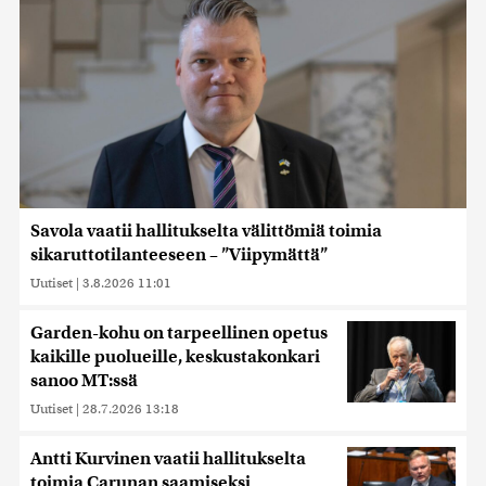
Savola vaatii hallitukselta välittömiä toimia
sikaruttotilanteeseen – ”Viipymättä”
Uutiset
|
3.8.2026 11:01
Garden-kohu on tarpeellinen opetus
kaikille puolueille, keskustakonkari
sanoo MT:ssä
Uutiset
|
28.7.2026 13:18
Antti Kurvinen vaatii hallitukselta
toimia Carunan saamiseksi