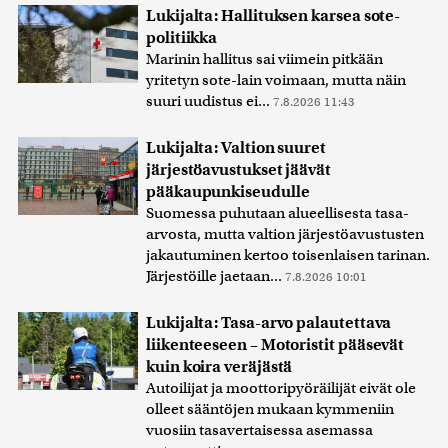
Lukijalta: Hallituksen karsea sote-
politiikka
Marinin hallitus sai viimein pitkään
yritetyn sote-lain voimaan, mutta näin
suuri uudistus ei...
7.8.2026 11:43
Lukijalta: Valtion suuret
järjestöavustukset jäävät
pääkaupunkiseudulle
Suomessa puhutaan alueellisesta tasa-
arvosta, mutta valtion järjestöavustusten
jakautuminen kertoo toisenlaisen tarinan.
Järjestöille jaetaan...
7.8.2026 10:01
Lukijalta: Tasa-arvo palautettava
liikenteeseen – Motoristit pääsevät
kuin koira veräjästä
Autoilijat ja moottoripyöräilijät eivät ole
olleet sääntöjen mukaan kymmeniin
vuosiin tasavertaisessa asemassa