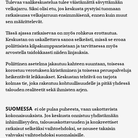
Tulevaa vaalikeskustelua tulee väistämättä sävyttämään
velkajarru. Siksi olisi etu, jos keskusta pystyisi tuomaan
ratkaisunsa velkajarruun ensimmäisenä, ennen kuin muut
sen määrittelevät.
Tässä ajassa ratkaisevaa on myös rohkeus erottautua.
Keskustan on uskallettava sanoa selkeästi, missä se eroaa
poliittisista kilpakumppaneistaan ja tarvittaessa myös
arvostella taidokkaasti niiden linjauksia.
Poliittinen asetelma jakautuu kahteen suuntaan, toisessa
korostuu verotuksen kiristäminen ja toisessa peruspalveluja
heikentävät leikkaukset. Keskustan tehtävä on tarjota
kolmas tie, joka rakentuu kohtuullisuudelle ja pitää yhdessä
talouden realiteetit sekä ihmisten arjen.
SUOMESSA
ei ole pulaa puheesta, vaan uskottavista
kokonaisuuksista. Jos keskusta onnistuu yhdistämään
inhimillisyyden, taloususkottavuuden ja konkreettiset
ratkaisut selkeäksi vaihtoehdoksi, se nousee takaisin
vahvaksi vaihtoehdoksi suomalaisille.