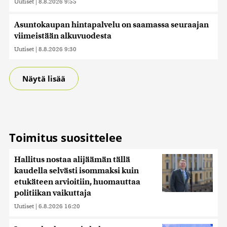
Uutiset
|
8.8.2026 9:55
Asuntokaupan hintapalvelu on saamassa seuraajan
viimeistään alkuvuodesta
Uutiset
|
8.8.2026 9:30
Näytä lisää
Toimitus suosittelee
Hallitus nostaa alijäämän tällä
kaudella selvästi isommaksi kuin
etukäteen arvioitiin, huomauttaa
politiikan vaikuttaja
Uutiset
|
6.8.2026 16:20