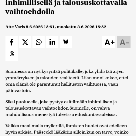
inhimillisellä ja taloususkottavalla
vaihtoehdolla
Atte Varis
8.6.2026 13:31
, muokattu
8.6.2026 13:32
A+
A–
Suomessa on nyt kysyntää politiikalle, joka yhdistää arjen
ymmärryksen ja talouden realiteetit. Liian moni kokee, ettei
oma elämä ole parantunut hallitusten vaihtuessa, vaan
päinvastoin.
Siksi puolueella, joka pystyy esittämään inhimillisen ja
taloususkottavan vaihtoehdon Suomelle, on vahva
mahdollisuus menestyä tulevissa eduskuntavaaleissa.
Vaikka maailmalla myllertää, ihmisten huolet ovat edelleen
hyvin arkisia. Pääseekö lääkäriin silloin kun on tarve, voinko