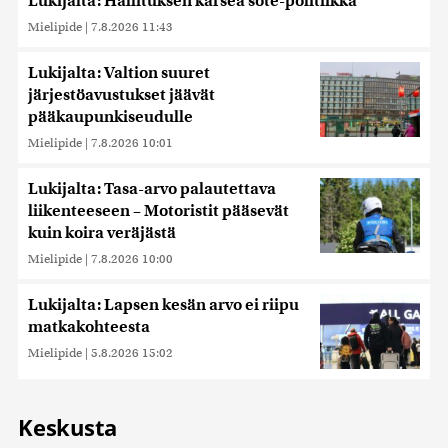
Lukijalta: Hallituksen karsea sote-politiikka
Mielipide
|
7.8.2026 11:43
Lukijalta: Valtion suuret
järjestöavustukset jäävät
pääkaupunkiseudulle
Mielipide
|
7.8.2026 10:01
Lukijalta: Tasa-arvo palautettava
liikenteeseen – Motoristit pääsevät
kuin koira veräjästä
Mielipide
|
7.8.2026 10:00
Lukijalta: Lapsen kesän arvo ei riipu
matkakohteesta
Mielipide
|
5.8.2026 15:02
Keskusta