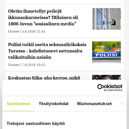
Oletko ihmetellyt peilejä
ikkunankarmeissa? Tällainen oli
1800-luvun ”sosiaalinen media”
Uutiset
|
5.8.2026 21:45
Poliisi tutkii useita seksuaalirikoksia
Turussa – kohdistuneet sattumalta
valikoituihin naisiin
Uutiset
|
7.8.2026 10:55
Keskustan Siika-aho kertoo, mikä
hänestä on Ylen gallupin todellinen
uutinen – ”Kokoomus maksaa siitä
hintaa”
Suostumus
Yksityiskohdat
Mainosasetukset
Tiet
Uutiset
|
6.8.2026 11:56
Tietojesi vastuullinen käyttö