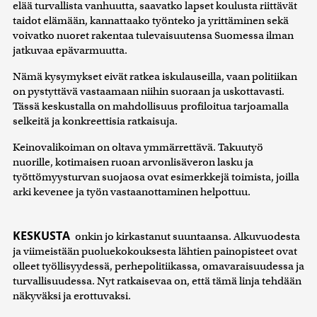
elää turvallista vanhuutta, saavatko lapset koulusta riittävät
taidot elämään, kannattaako työnteko ja yrittäminen sekä
voivatko nuoret rakentaa tulevaisuutensa Suomessa ilman
jatkuvaa epävarmuutta.
Nämä kysymykset eivät ratkea iskulauseilla, vaan politiikan
on pystyttävä vastaamaan niihin suoraan ja uskottavasti.
Tässä keskustalla on mahdollisuus profiloitua tarjoamalla
selkeitä ja konkreettisia ratkaisuja.
Keinovalikoiman on oltava ymmärrettävä. Takuutyö
nuorille, kotimaisen ruoan arvonlisäveron lasku ja
työttömyysturvan suojaosa ovat esimerkkejä toimista, joilla
arki kevenee ja työn vastaanottaminen helpottuu.
KESKUSTA
onkin jo kirkastanut suuntaansa. Alkuvuodesta
ja viimeistään puoluekokouksesta lähtien painopisteet ovat
olleet työllisyydessä, perhepolitiikassa, omavaraisuudessa ja
turvallisuudessa. Nyt ratkaisevaa on, että tämä linja tehdään
näkyväksi ja erottuvaksi.