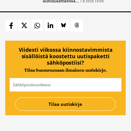
automaattisessa...
7.8.2026 10:00
Viidesti viikossa kiinnostavimmista
sisällöistä koostettu uutispaketti
sähköpostiisi?
Tilaa Suomenmaan ilmainen uutiskirje.