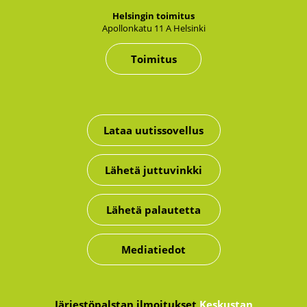
Hel­sin­gin toi­mi­tus
Apol­lon­ka­tu 11 A Hel­sin­ki
Toimitus
Lataa uutissovellus
Lähetä juttuvinkki
Lähetä palautetta
Mediatiedot
Järjestöpalstan ilmoitukset
Keskustan