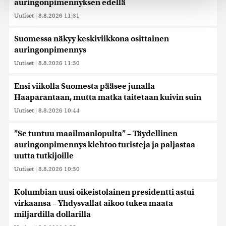
auringonpimennyksen edellä
räätälöimiseen, sosiaalisen median ominaisuuksien
Uutiset
|
8.8.2026 11:31
tukemiseen ja kävijämäärämme analysoimiseen. Lisäksi
jaamme sosiaalisen median, mainosalan ja analytiikka-
alan kumppaneillemme tietoja siitä, miten käytät
Suomessa näkyy keskiviikkona osittainen
sivustoamme. Kumppanimme voivat yhdistää näitä
auringonpimennys
tietoja muihin tietoihin, joita olet antanut heille tai joita on
Uutiset
|
8.8.2026 11:30
kerätty, kun olet käyttänyt heidän palvelujaan. Tietoja
saatetaan myös siirtää ulkomaille.
Ensi viikolla Suomesta pääsee junalla
Haaparantaan, mutta matka taitetaan kuivin suin
Uutiset
|
8.8.2026 10:44
”Se tuntuu maailmanlopulta” – Täydellinen
auringonpimennys kiehtoo turisteja ja paljastaa
uutta tutkijoille
Uutiset
|
8.8.2026 10:30
Kolumbian uusi oikeistolainen presidentti astui
virkaansa – Yhdysvallat aikoo tukea maata
miljardilla dollarilla