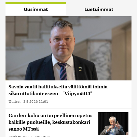
Uusimmat
Luetuimmat
Savola vaatii hallitukselta välittömiä toimia
sikaruttotilanteeseen – ”Viipymättä”
Uutiset
|
3.8.2026 11:01
Garden-kohu on tarpeellinen opetus
kaikille puolueille, keskustakonkari
sanoo MT:ssä
Uutiset
|
28.7.2026 13:18