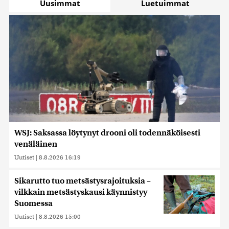
Uusimmat
Luetuimmat
WSJ: Saksassa löytynyt drooni oli todennäköisesti
venäläinen
Uutiset
|
8.8.2026 16:19
Sikarutto tuo metsästysrajoituksia –
vilkkain metsästyskausi käynnistyy
Suomessa
Uutiset
|
8.8.2026 15:00