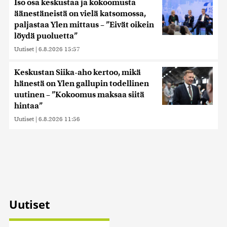
Iso osa keskustaa ja kokoomusta
äänestäneistä on vielä katsomossa,
paljastaa Ylen mittaus – ”Eivät oikein
löydä puoluetta”
Uutiset
|
6.8.2026 15:57
Keskustan Siika-aho kertoo, mikä
hänestä on Ylen gallupin todellinen
uutinen – ”Kokoomus maksaa siitä
hintaa”
Uutiset
|
6.8.2026 11:56
Uutiset