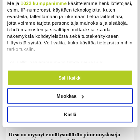
Me ja
1022 kumppanimme
käsittelemme henkilötietojasi,
Uusimmat
esim. IP-numeroasi, käyttäen teknologioita, kuten
evästeitä, tallentamaan ja lukemaan tietoa laitteeltasi,
jotta voimme tarjota personoituja mainoksia ja sisältöjä,
WSJ: Saksassa löytynyt drooni oli todennäköisesti
tehdä mainosten ja sisältöjen mittauksia, saada
venäläinen
näkemyksiä kohdeyleisöstä sekä tuotekehitykseen
Uutiset
|
8.8.2026 16:19
liittyvistä syistä. Voit valita, kuka käyttää tietojasi ja mihin
tarkoituksiin.
Sikarutto tuo metsästysrajoituksia – vilkkain
metsästyskausi käynnistyy Suomessa
Jos sallit, haluamme myös tehdä seuraavia:
Uutiset
|
8.8.2026 15:00
Kerätä tietoja maantieteellisestä sijainnistasi,
mahdollisesti muutaman metrin tarkkuudella
Salli kaikki
Bulgariassa on räjähtänyt drooni lähellä Romanian
Tunnistaa laitteesi skannaamalla sen
rajaa
ominaispiirteitä aktiivisesti (sormenjäljen
Muokkaa
muodostaminen)
Uutiset
|
8.8.2026 14:40
Lue lisää siitä, miten henkilötietojasi käsitellään ja miten
voit määrittää asetuksesi
tiedot-osiossa
. Voit muuttaa
HS: Kaikkonen puoluejohtajien ykkönen
Kiellä
suostumustasi tai peruuttaa sen milloin vain
Uutiset
|
8.8.2026 13:09
evästeilmoituksessa.
Ursa on myynyt ennätysmäärän pimennyslaseja
Käytämme evästeitä tarjoamamme sisällön ja mainosten