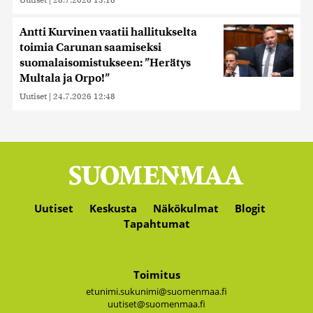
Antti Kurvinen vaatii hallitukselta
toimia Carunan saamiseksi
suomalaisomistukseen: ”Herätys
Multala ja Orpo!”
Uutiset
|
24.7.2026 12:48
Uutiset
Keskusta
Näkökulmat
Blogit
Tapahtumat
Toimitus
etunimi.sukunimi@suomenmaa.fi
uutiset@suomenmaa.fi