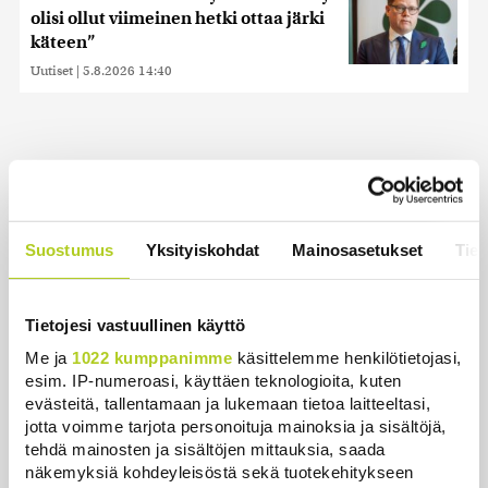
olisi ollut viimeinen hetki ottaa järki
käteen”
Uutiset
|
5.8.2026 14:40
Uusimmat
Lämpöennätys meni uusiksi Slovakiassa toisena
Suostumus
Yksityiskohdat
Mainosasetukset
Tiet
päivänä peräkkäin
Uutiset
|
6.8.2026 18:44
Tietojesi vastuullinen käyttö
Valtiovarainministeriön leikkausehdotus voi
Me ja
1022 kumppanimme
käsittelemme henkilötietojasi,
pidentää Kelan käsittelyaikoja
esim. IP-numeroasi, käyttäen teknologioita, kuten
Uutiset
|
6.8.2026 17:16
evästeitä, tallentamaan ja lukemaan tietoa laitteeltasi,
jotta voimme tarjota personoituja mainoksia ja sisältöjä,
tehdä mainosten ja sisältöjen mittauksia, saada
Liettuan sotilastiedustelun mukaan Venäjä
näkemyksiä kohdeyleisöstä sekä tuotekehitykseen
harkitsee hyökkäyksiä Baltiaan