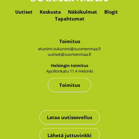
Uutiset
Keskusta
Näkökulmat
Blogit
Tapahtumat
Toimitus
etunimi.sukunimi@suomenmaa.fi
uutiset@suomenmaa.fi
Hel­sin­gin toi­mi­tus
Apol­lon­ka­tu 11 A Hel­sin­ki
Toimitus
Lataa uutissovellus
Lähetä juttuvinkki