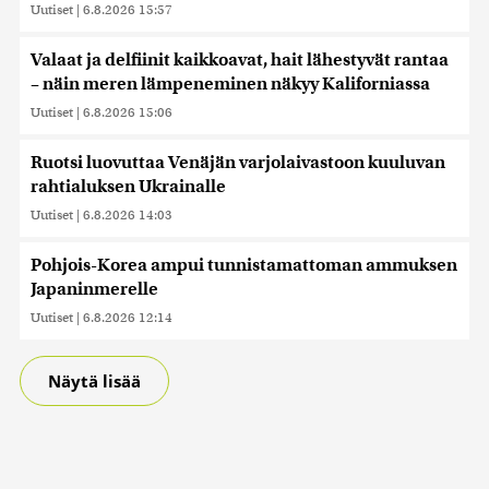
kerätty, kun olet käyttänyt heidän palvelujaan. Tietoja
Uutiset
|
6.8.2026 15:57
saatetaan myös siirtää ulkomaille.
Valaat ja delfiinit kaikkoavat, hait lähestyvät rantaa
– näin meren lämpeneminen näkyy Kaliforniassa
Uutiset
|
6.8.2026 15:06
Ruotsi luovuttaa Venäjän varjolaivastoon kuuluvan
rahtialuksen Ukrainalle
Uutiset
|
6.8.2026 14:03
Pohjois-Korea ampui tunnistamattoman ammuksen
Japaninmerelle
Uutiset
|
6.8.2026 12:14
Näytä lisää