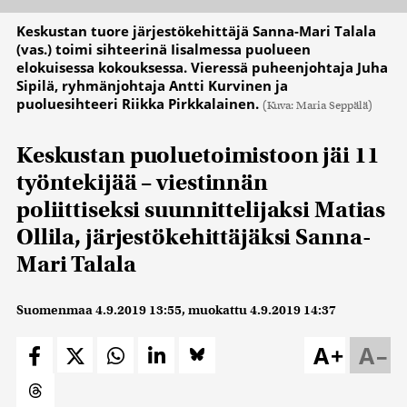
Keskustan tuore järjestökehittäjä Sanna-Mari Talala
(vas.) toimi sihteerinä Iisalmessa puolueen
elokuisessa kokouksessa. Vieressä puheenjohtaja Juha
Sipilä, ryhmänjohtaja Antti Kurvinen ja
puoluesihteeri Riikka Pirkkalainen.
(Kuva: Maria Seppälä)
Keskustan puoluetoimistoon jäi 11
työntekijää – viestinnän
poliittiseksi suunnittelijaksi Matias
Ollila, järjestökehittäjäksi Sanna-
Mari Talala
Suomenmaa
4.9.2019 13:55
, muokattu
4.9.2019 14:37
A+
A–