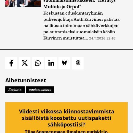
suomalaisomistukseen: "Herätys
Multala ja Orpo!"
Keskustan eduskuntaryhmän
puheenjohtaja Antti Kurvinen patistaa
hallitusta toimimaan sähköverkkojen
palauttamiseksi suomalaisiin käsiin.
Kurvinen muistuttaa...
24.7.2026 12:48
Aihetunnisteet
Keskusta
puoluetoimisto
Viidesti viikossa kiinnostavimmista
sisällöistä koostettu uutispaketti
sähköpostiisi?
Tilaa Suomenmaan ilmainen uutiskirje.