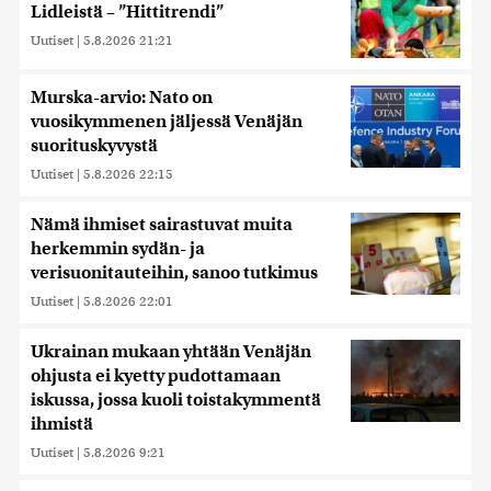
Lidleistä – ”Hittitrendi”
Uutiset
|
5.8.2026 21:21
Murska-arvio: Nato on
vuosikymmenen jäljessä Venäjän
suorituskyvystä
Uutiset
|
5.8.2026 22:15
Nämä ihmiset sairastuvat muita
herkemmin sydän- ja
verisuonitauteihin, sanoo tutkimus
Uutiset
|
5.8.2026 22:01
Ukrainan mukaan yhtään Venäjän
ohjusta ei kyetty pudottamaan
iskussa, jossa kuoli toistakymmentä
ihmistä
Uutiset
|
5.8.2026 9:21