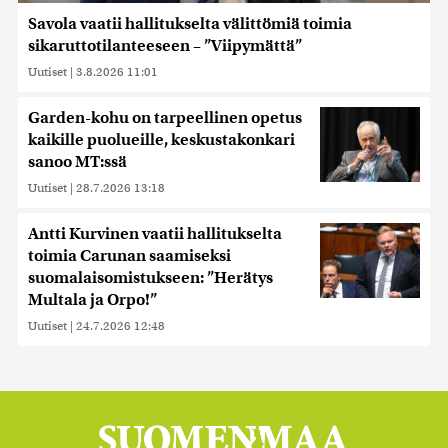
Savola vaatii hallitukselta välittömiä toimia
sikaruttotilanteeseen – ”Viipymättä”
Uutiset
|
3.8.2026 11:01
Garden-kohu on tarpeellinen opetus
kaikille puolueille, keskustakonkari
sanoo MT:ssä
Uutiset
|
28.7.2026 13:18
Antti Kurvinen vaatii hallitukselta
toimia Carunan saamiseksi
suomalaisomistukseen: ”Herätys
Multala ja Orpo!”
Uutiset
|
24.7.2026 12:48