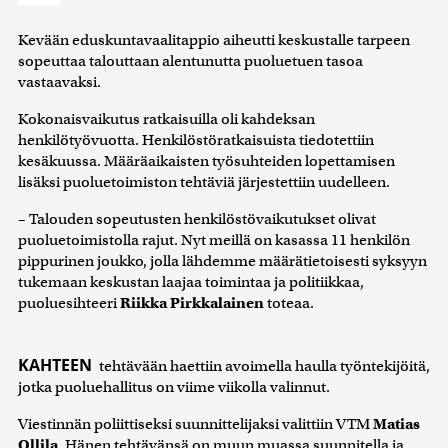
Kevään eduskuntavaalitappio aiheutti keskustalle tarpeen
sopeuttaa talouttaan alentunutta puoluetuen tasoa
vastaavaksi.
Kokonaisvaikutus ratkaisuilla oli kahdeksan
henkilötyövuotta. Henkilöstöratkaisuista tiedotettiin
kesäkuussa. Määräaikaisten työsuhteiden lopettamisen
lisäksi puoluetoimiston tehtäviä järjestettiin uudelleen.
– Talouden sopeutusten henkilöstövaikutukset olivat
puoluetoimistolla rajut. Nyt meillä on kasassa 11 henkilön
pippurinen joukko, jolla lähdemme määrätietoisesti syksyyn
tukemaan keskustan laajaa toimintaa ja politiikkaa,
puoluesihteeri
Riikka Pirkkalainen
toteaa.
KAHTEEN
tehtävään haettiin avoimella haulla työntekijöitä,
jotka puoluehallitus on viime viikolla valinnut.
Viestinnän poliittiseksi suunnittelijaksi valittiin VTM
Matias
Ollila
. Hänen tehtävänsä on muun muassa suunnitella ja