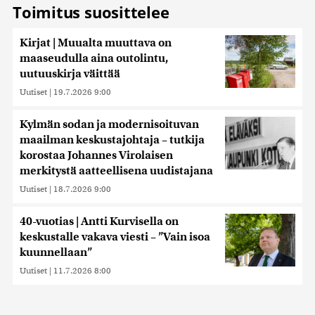
Toimitus suosittelee
Kirjat | Muualta muuttava on
maaseudulla aina outolintu,
uutuuskirja väittää
Uutiset
|
19.7.2026 9:00
Kylmän sodan ja modernisoituvan
maailman keskustajohtaja – tutkija
korostaa Johannes Virolaisen
merkitystä aatteellisena uudistajana
Uutiset
|
18.7.2026 9:00
40-vuotias | Antti Kurvisella on
keskustalle vakava viesti – ”Vain isoa
kuunnellaan”
Uutiset
|
11.7.2026 8:00