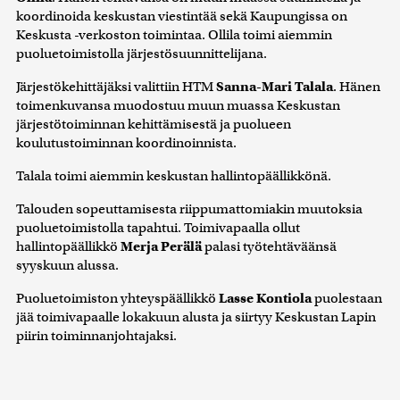
koordinoida keskustan viestintää sekä Kaupungissa on
Keskusta -verkoston toimintaa. Ollila toimi aiemmin
puoluetoimistolla järjestösuunnittelijana.
Järjestökehittäjäksi valittiin HTM
Sanna-Mari Talala
. Hänen
toimenkuvansa muodostuu muun muassa Keskustan
järjestötoiminnan kehittämisestä ja puolueen
koulutustoiminnan koordinoinnista.
Talala toimi aiemmin keskustan hallintopäällikkönä.
Talouden sopeuttamisesta riippumattomiakin muutoksia
puoluetoimistolla tapahtui. Toimivapaalla ollut
hallintopäällikkö
Merja Perälä
palasi työtehtäväänsä
syyskuun alussa.
Puoluetoimiston yhteyspäällikkö
Lasse Kontiola
puolestaan
jää toimivapaalle lokakuun alusta ja siirtyy Keskustan Lapin
piirin toiminnanjohtajaksi.