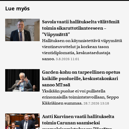
Lue myös
Savola vaatii hallitukselta välittömiä
toimia sikaruttotilanteeseen –
"Viipymättä"
Hallituksen on käynnistettävä viipymättä
vientineuvottelut ja korkean tason
vientidiplomatia, keskustaedustaja
sanoo.
3.8.2026 11:01
Garden-kohu on tarpeellinen opetus
kaikille puolueille, keskustakonkari
sanoo MT:ssä
Yksikään puolue ei voi pullistella
erinomaisilla toimintatavoillaan, Seppo
Kääriäinen summaa.
28.7.2026 13:18
Antti Kurvinen vaatii hallitukselta
toimia Carunan saamiseksi