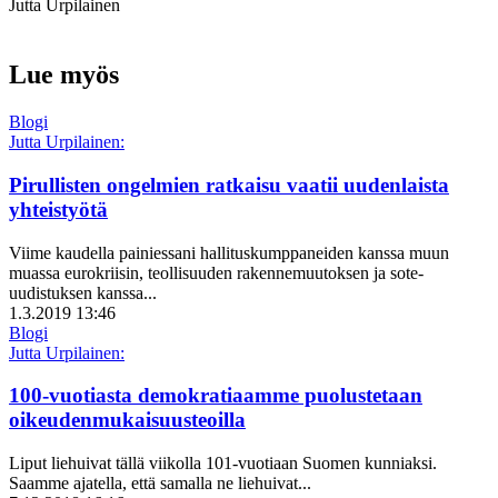
Jutta Urpilainen
Lue myös
Blogi
Jutta Urpilainen:
Pirullisten ongelmien ratkaisu vaatii uudenlaista
yhteistyötä
Viime kaudella painiessani hallituskumppaneiden kanssa muun
muassa eurokriisin, teollisuuden rakennemuutoksen ja sote-
uudistuksen kanssa...
1.3.2019 13:46
Blogi
Jutta Urpilainen:
100-vuotiasta demokratiaamme puolustetaan
oikeudenmukaisuusteoilla
Liput liehuivat tällä viikolla 101-vuotiaan Suomen kunniaksi.
Saamme ajatella, että samalla ne liehuivat...