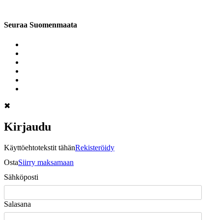
Seuraa Suomenmaata
✖
Kirjaudu
Käyttöehtotekstit tähän
Rekisteröidy
Osta
Siirry maksamaan
Sähköposti
Salasana