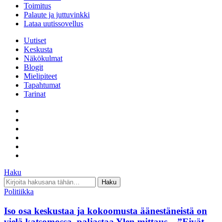
Toimitus
Palaute ja juttuvinkki
Lataa uutissovellus
Uutiset
Keskusta
Näkökulmat
Blogit
Mielipiteet
Tapahtumat
Tarinat
Haku
Hae
Haku
Politiikka
Iso osa keskustaa ja kokoomusta äänestäneistä on
vielä katsomossa, paljastaa Ylen mittaus – ”Eivät