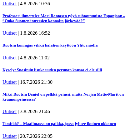
Uutiset
|
4.8.2026 10:36
Professori ihmettelee Mari Rantasen tylyä suhtautumista Espanjaan –
”Onko Suomen intressien kannalta järkevää?”
Uutiset
|
1.8.2026 16:52
Ruotsin kuningas vihkii kalatien käyttöön Ylitorniolla
Uutiset
|
4.8.2026 11:02
Kysely: Suosituin lisuke uuden perunan kanssa ei ole silli
Uutiset
|
16.7.2026 21:30
Miksi Ruotsin Daniel on pelkkä prinssi, mutta Norjan Mette-Marit on
kruununprinsessa?
Uutiset
|
3.8.2026 21:46
Tiesitkö? – Maailmassa on paikka, jossa jylisee ikuinen ukkonen
Uutiset
|
20.7.2026 22:05