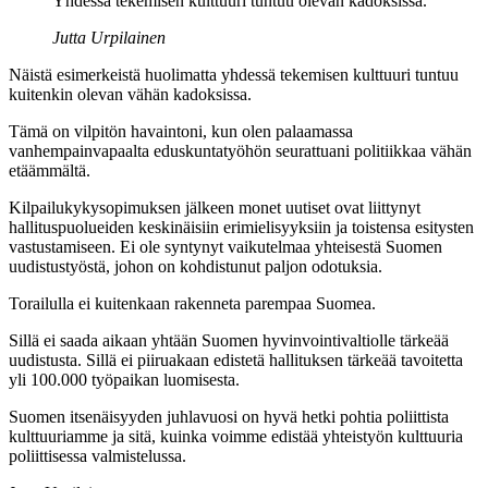
Yhdessä tekemisen kulttuuri tuntuu olevan kadoksissa.
Jutta Urpilainen
Näistä
esimerkeistä huolimatta yhdessä tekemisen kulttuuri tuntuu
kuitenkin olevan vähän kadoksissa.
Tämä on vilpitön havaintoni, kun olen palaamassa
vanhempainvapaalta eduskuntatyöhön seurattuani politiikkaa vähän
etäämmältä.
Kilpailukykysopimuksen jälkeen monet uutiset ovat liittynyt
hallituspuolueiden keskinäisiin erimielisyyksiin ja toistensa esitysten
vastustamiseen. Ei ole syntynyt vaikutelmaa yhteisestä Suomen
uudistustyöstä, johon on kohdistunut paljon odotuksia.
Torailulla
ei kuitenkaan rakenneta parempaa Suomea.
Sillä ei saada aikaan yhtään Suomen hyvinvointivaltiolle tärkeää
uudistusta. Sillä ei piiruakaan edistetä hallituksen tärkeää tavoitetta
yli 100.000 työpaikan luomisesta.
Suomen itsenäisyyden juhlavuosi on hyvä hetki pohtia poliittista
kulttuuriamme ja sitä, kuinka voimme edistää yhteistyön kulttuuria
poliittisessa valmistelussa.