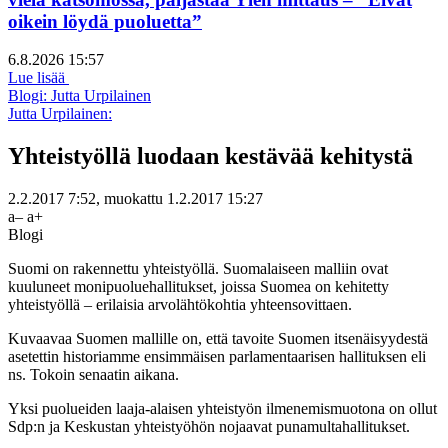
oikein löydä puoluetta”
6.8.2026 15:57
Lue lisää
Blogi: Jutta Urpilainen
Jutta Urpilainen:
Yhteistyöllä luodaan kestävää kehitystä
2.2.2017 7:52
, muokattu
1.2.2017 15:27
a–
a+
Blogi
Suomi on rakennettu yhteistyöllä. Suomalaiseen malliin ovat
kuuluneet monipuoluehallitukset, joissa Suomea on kehitetty
yhteistyöllä – erilaisia arvolähtökohtia yhteensovittaen.
Kuvaavaa Suomen mallille on, että tavoite Suomen itsenäisyydestä
asetettin historiamme ensimmäisen parlamentaarisen hallituksen eli
ns. Tokoin senaatin aikana.
Yksi puolueiden laaja-alaisen yhteistyön ilmenemismuotona on ollut
Sdp:n ja Keskustan yhteistyöhön nojaavat punamultahallitukset.