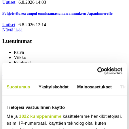
Uutiset
|
6.8.2026 14:03
Pohjois-Korea ampui tunnistamattoman ammuksen Japaninmerelle
Uutiset
|
6.8.2026 12:14
Näytä lisää
Luetuimmat
Päivä
Viikko
Kuukausi
Miksi Ruotsin Daniel on pelkkä prinssi, mutta Norjan Mette-Marit on
kruununprinsessa?
Suostumus
Yksityiskohdat
Mainosasetukset
Tiet
Uutiset
|
3.8.2026 21:46
Ihmiset kahmivat nyt näitä tuotteita Lidleistä – ”Hittitrendi”
Tietojesi vastuullinen käyttö
Uutiset
|
5.8.2026 21:21
Me ja
1022 kumppanimme
käsittelemme henkilötietojasi,
esim. IP-numeroasi, käyttäen teknologioita, kuten
Murska-arvio: Nato on vuosikymmenen jäljessä Venäjän suorituskyvystä