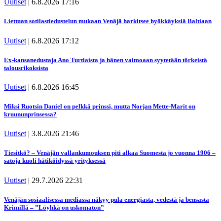
Uutiset
|
6.8.2026 17:16
Liettuan sotilastiedustelun mukaan Venäjä harkitsee hyökkäyksiä Baltiaan
Uutiset
|
6.8.2026 17:12
Ex-kansanedustaja Ano Turtiaista ja hänen vaimoaan syytetään törkeistä
talousrikoksista
Uutiset
|
6.8.2026 16:45
Miksi Ruotsin Daniel on pelkkä prinssi, mutta Norjan Mette-Marit on
kruununprinsessa?
Uutiset
|
3.8.2026 21:46
Tiesitkö? – Venäjän vallankumouksen piti alkaa Suomesta jo vuonna 1906 –
satoja kuoli hätiköidyssä yrityksessä
Uutiset
|
29.7.2026 22:31
Venäjän sosiaalisessa mediassa näkyy pula energiasta, vedestä ja bensasta
Krimillä – ”Löyhkä on uskomaton”