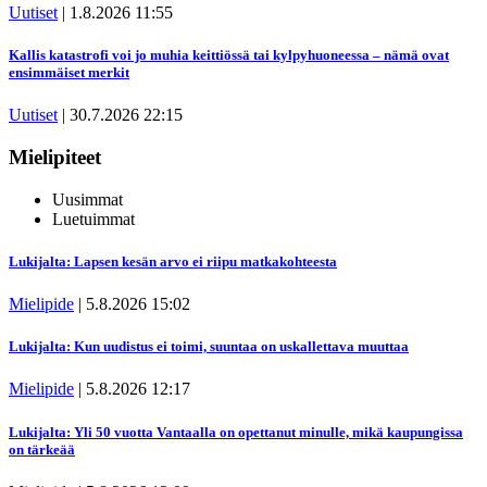
Uutiset
|
1.8.2026 11:55
Kallis katastrofi voi jo muhia keittiössä tai kylpyhuoneessa – nämä ovat
ensimmäiset merkit
Uutiset
|
30.7.2026 22:15
Mielipiteet
Uusimmat
Luetuimmat
Lukijalta: Lapsen kesän arvo ei riipu matkakohteesta
Mielipide
|
5.8.2026 15:02
Lukijalta: Kun uudistus ei toimi, suuntaa on uskallettava muuttaa
Mielipide
|
5.8.2026 12:17
Lukijalta: Yli 50 vuotta Vantaalla on opettanut minulle, mikä kaupungissa
on tärkeää