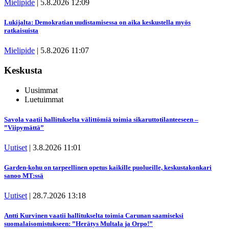
Mielipide
|
5.8.2026 12:09
Lukijalta: Demokratian uudistamisessa on aika keskustella myös
ratkaisuista
Mielipide
|
5.8.2026 11:07
Keskusta
Uusimmat
Luetuimmat
Savola vaatii hallitukselta välittömiä toimia sikaruttotilanteeseen –
”Viipymättä”
Uutiset
|
3.8.2026 11:01
Garden-kohu on tarpeellinen opetus kaikille puolueille, keskustakonkari
sanoo MT:ssä
Uutiset
|
28.7.2026 13:18
Antti Kurvinen vaatii hallitukselta toimia Carunan saamiseksi
suomalaisomistukseen: ”Herätys Multala ja Orpo!”