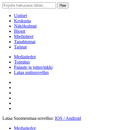
Open
Close
Hae
Hae
Navbar
Navbar
Uutiset
Keskusta
Näkökulmat
Blogit
Mielipiteet
Tapahtumat
Tarinat
Mediatiedot
Toimitus
Palaute ja juttuvinkki
Lataa uutissovellus
Lataa Suomenmaa-sovellus:
IOS / Android
Mediatiedot