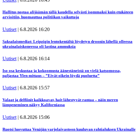
Hallitus nostaa alijäämän tällä kaudella selvästi isommaksi kuin etukäteen
arvioitiin, huomauttaa politiikan vaikuttaja
Uutiset
|
6.8.2026 16:20
Saksalaismediat: Leipzigin lentokentältä löydetyn droonin lähellä olleessa
ukrainalaiskoneessa oli lastina ammuksia
Uutiset
|
6.8.2026 16:14
Iso osa keskustaa ja kokoomusta äänestäneistä on vielä katsomossa,
paljastaa Ylen mittaus – ”Eivät oikein löydä puoluetta”
Uutiset
|
6.8.2026 15:57
Valaat ja delfiinit kaikkoavat, hait lähestyvät rantaa – näin meren
lämpeneminen näkyy Kaliforniassa
Uutiset
|
6.8.2026 15:06
Ruotsi luovuttaa Venäjän varjolaivastoon kuuluvan rahtialuksen Ukrainalle