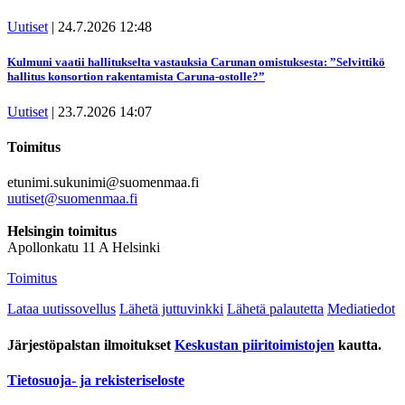
Uutiset
|
24.7.2026 12:48
Kulmuni vaatii hallitukselta vastauksia Carunan omistuksesta: ”Selvittikö
hallitus konsortion rakentamista Caruna-ostolle?”
Uutiset
|
23.7.2026 14:07
Toimitus
etunimi.sukunimi@suomenmaa.fi
uutiset@suomenmaa.fi
Hel­sin­gin toi­mi­tus
Apol­lon­ka­tu 11 A Hel­sin­ki
Toimitus
Lataa uutissovellus
Lähetä juttuvinkki
Lähetä palautetta
Mediatiedot
Järjestöpalstan ilmoitukset
Keskustan piiritoimistojen
kautta.
Tietosuoja- ja rekisteriseloste