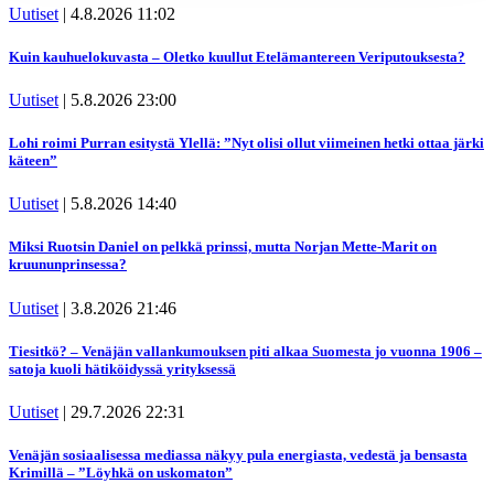
Uutiset
|
4.8.2026 11:02
räätälöimiseen, sosiaalisen median ominaisuuksien
tukemiseen ja kävijämäärämme analysoimiseen. Lisäksi
Kuin kauhuelokuvasta – Oletko kuullut Etelämantereen Veriputouksesta?
jaamme sosiaalisen median, mainosalan ja analytiikka-
Uutiset
|
5.8.2026 23:00
alan kumppaneillemme tietoja siitä, miten käytät
sivustoamme. Kumppanimme voivat yhdistää näitä
Lohi roimi Purran esitystä Ylellä: ”Nyt olisi ollut viimeinen hetki ottaa järki
tietoja muihin tietoihin, joita olet antanut heille tai joita on
käteen”
kerätty, kun olet käyttänyt heidän palvelujaan. Tietoja
Uutiset
|
5.8.2026 14:40
saatetaan myös siirtää ulkomaille.
Miksi Ruotsin Daniel on pelkkä prinssi, mutta Norjan Mette-Marit on
kruununprinsessa?
Uutiset
|
3.8.2026 21:46
Tiesitkö? – Venäjän vallankumouksen piti alkaa Suomesta jo vuonna 1906 –
satoja kuoli hätiköidyssä yrityksessä
Uutiset
|
29.7.2026 22:31
Venäjän sosiaalisessa mediassa näkyy pula energiasta, vedestä ja bensasta
Krimillä – ”Löyhkä on uskomaton”