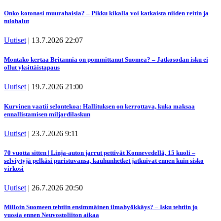
Onko kotonasi muurahaisia? – Pikku kikalla voi katkaista niiden reitin ja
tulohalut
Uutiset
|
13.7.2026 22:07
Montako kertaa Britannia on pommittanut Suomea? – Jatkosodan isku ei
ollut yksittäistapaus
Uutiset
|
19.7.2026 21:00
Kurvinen vaatii selontekoa: Hallituksen on kerrottava, kuka maksaa
ennallistamisen miljardilaskun
Uutiset
|
23.7.2026 9:11
70 vuotta sitten | Linja-auton jarrut pettivät Konnevedellä, 15 kuoli –
selviytyjä pelkäsi puristuvansa, kauhunhetket jatkuivat ennen kuin sisko
virkosi
Uutiset
|
26.7.2026 20:50
Milloin Suomeen tehtiin ensimmäinen ilmahyökkäys? – Isku tehtiin jo
vuosia ennen Neuvostoliiton aikaa