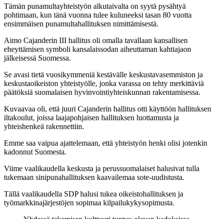
Tämän punamultayhteistyön alkutaivalta on syytä pysähtyä
pohtimaan, kun tänä vuonna tulee kuluneeksi tasan 80 vuotta
ensimmäisen punamultahallituksen nimittämisestä.
Aimo Cajanderin
III hallitus oli omalla tavallaan kansallisen
eheyttämisen symboli kansalaissodan aiheuttaman kahtiajaon
jälkeisessä Suomessa.
Se avasi tietä vuosikymmeniä kestävälle keskustavasemmiston ja
keskustaoikeiston yhteistyölle, jonka varassa on tehty merkittäviä
päätöksiä suomalaisen hyvinvointiyhteiskunnan rakentamisessa.
Kuvaavaa oli, että juuri Cajanderin hallitus otti käyttöön hallituksen
iltakoulut, joissa laajapohjaisen hallituksen luottamusta ja
yhteishenkeä rakennettiin.
Emme
saa vaipua ajattelemaan, että yhteistyön henki olisi jotenkin
kadonnut Suomesta.
Viime vaalikaudella keskusta ja perussuomalaiset halusivat tulla
tukemaan sinipunahallituksen kaavailemaa sote-uudistusta.
Tällä vaalikaudella SDP halusi tukea oikeistohallituksen ja
työmarkkinajärjestöjen sopimaa kilpailukykysopimusta.