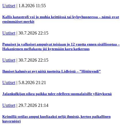
Uutiset
|
1.8.2026 11:55
Kallis katastrofi voi jo muhia keittiössä tai kylpyhuoneessa – nämä ovat
ensimmäiset merkit
Uutiset
|
30.7.2026 22:15
Punaiset ja valkoiset ampuivat toisiaan jo 12 vuotta ennen sisällissotaa –
Hakaniemen mellakasta jäi kytemään karu katkeruus
Uutiset
|
30.7.2026 22:15
Ihmiset kahmivat nyt näitä tuotteita Lidleistä – ”Hittitrendi”
Uutiset
|
5.8.2026 21:21
Jalankulkijan oikea paikka tulee edelleen suomalaisille yllätyksenä
Uutiset
|
29.7.2026 21:14
Krimillä sotilas ampui kuoliaaksi neljä ihmistä, kertoo paikallinen
kuvernööri