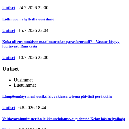
Uutiset
|
24.7.2026 22:00
Lidlin juomahyllyillä uusi ilmiö
Uutiset
|
15.7.2026 22:04
Kuka oli ensimmäisen maailmansodan paras kenraali? – Vastaus löytyy
luultavasti Ranskasta
Uutiset
|
10.7.2026 22:00
Uutiset
Uusimmat
Luetuimmat
Lämpöennätys meni uusiksi Slovakiassa toisena päivänä peräkkäin
Uutiset
|
6.8.2026 18:44
Valtiovarainministeriön leikkausehdotus voi pidentää Kelan käsittelyaikoja