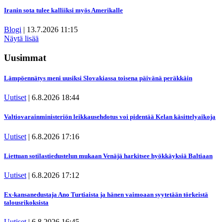
Iranin sota tulee kalliiksi myös Amerikalle
Blogi
|
13.7.2026 11:15
Näytä lisää
Uusimmat
Lämpöennätys meni uusiksi Slovakiassa toisena päivänä peräkkäin
Uutiset
|
6.8.2026 18:44
Valtiovarainministeriön leikkausehdotus voi pidentää Kelan käsittelyaikoja
Uutiset
|
6.8.2026 17:16
Liettuan sotilastiedustelun mukaan Venäjä harkitsee hyökkäyksiä Baltiaan
Uutiset
|
6.8.2026 17:12
Ex-kansanedustaja Ano Turtiaista ja hänen vaimoaan syytetään törkeistä
talousrikoksista
Uutiset
|
6.8.2026 16:45