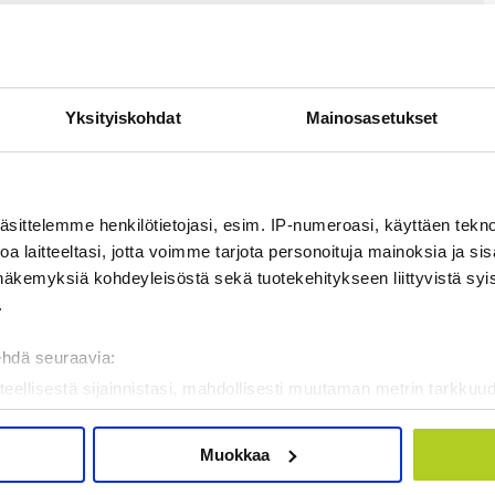
Yksityiskohdat
Mainosasetukset
äsittelemme henkilötietojasi, esim. IP-numeroasi, käyttäen teknol
a laitteeltasi, jotta voimme tarjota personoituja mainoksia ja sis
näkemyksiä kohdeyleisöstä sekä tuotekehitykseen liittyvistä syist
.
ehdä seuraavia:
teellisestä sijainnistasi, mahdollisesti muutaman metrin tarkkuud
kannaamalla sen ominaispiirteitä aktiivisesti (sormenjäljen muod
tietojasi käsitellään ja miten voit määrittää asetuksesi
tiedot-osi
Muokkaa
sen milloin vain evästeilmoituksessa.