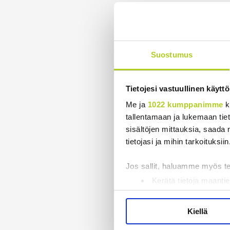
Suostumus
Tietojesi vastuullinen käyttö
Me ja
1022 kumppanimme
k
tallentamaan ja lukemaan tieto
sisältöjen mittauksia, saada 
tietojasi ja mihin tarkoituksiin
Jos sallit, haluamme myös t
Kerätä tietoja maantie
Tunnistaa laitteesi s
Lue lisää siitä, miten henkilö
Kiellä
suostumustasi tai peruuttaa 