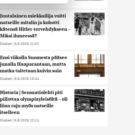
Uutiset
|
8.8.2026 8:15
 ominaisuuksien tukemiseen
tiikka-alan
Juutalainen miekkailija voitti
natseille mitalin ja kohotti
ietoja muihin tietoihin, joita
kätensä Hitler-tervehdykseen –
 myös siirtää ulkomaille.
Miksi ihmeessä?
Uutiset
|
6.8.2026 21:31
Ensi viikolla Suomesta pääsee
junalla Haaparantaan, mutta
matka taitetaan kuivin suin
Uutiset
|
8.8.2026 10:44
Historia | Sensaatiolehti piti
piilottaa olympiayleisöltä – oli
liian raju myös natseille
itselleen
Uutiset
|
8.8.2026 22:15