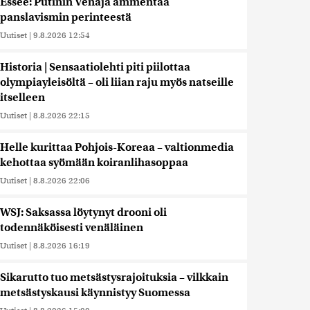
Essee: Putinin Venäjä ammentaa
panslavismin perinteestä
Uutiset
|
9.8.2026 12:54
Historia | Sensaatiolehti piti piilottaa
olympiayleisöltä – oli liian raju myös natseille
itselleen
Uutiset
|
8.8.2026 22:15
Helle kurittaa Pohjois-Koreaa – valtionmedia
kehottaa syömään koiranlihasoppaa
Uutiset
|
8.8.2026 22:06
WSJ: Saksassa löytynyt drooni oli
todennäköisesti venäläinen
Uutiset
|
8.8.2026 16:19
Sikarutto tuo metsästysrajoituksia – vilkkain
metsästyskausi käynnistyy Suomessa