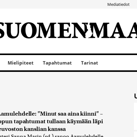
Mediatiedot
Mielipiteet
Tapahtumat
Tarinat
amulehdelle: "Minut saa aina kiinni" –
opun tapahtumat tullaan käymään läpi
euvoston kanslian kanssa
teri Sanna Marin (sd.) sanoo Aamulehdelle