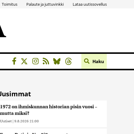
Toimitus
Palaute ja juttuvinkki
Lataa uutissovellus
Haku
Uusimmat
1972 on ihmiskunnan historian pisin vuosi –
mutta miksi?
Uutiset
|
9.8.2026 21:00