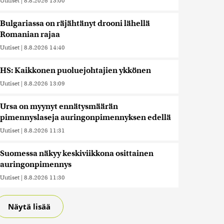
Uutiset
|
8.8.2026 15:00
Bulgariassa on räjähtänyt drooni lähellä
Romanian rajaa
Uutiset
|
8.8.2026 14:40
HS: Kaikkonen puoluejohtajien ykkönen
Uutiset
|
8.8.2026 13:09
Ursa on myynyt ennätysmäärän
pimennyslaseja auringonpimennyksen edellä
Uutiset
|
8.8.2026 11:31
Suomessa näkyy keskiviikkona osittainen
auringonpimennys
Uutiset
|
8.8.2026 11:30
Näytä lisää