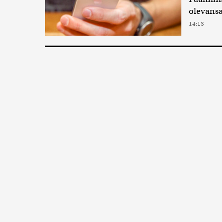
olevansa
14:13