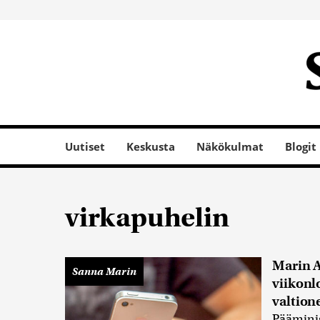
Uutiset
Keskusta
Näkökulmat
Blogit
virkapuhelin
Marin A
Sanna Marin
viikonl
valtion
Pääminis