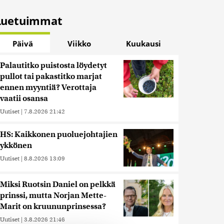
Luetuimmat
Päivä
Viikko
Kuukausi
Palautitko puistosta löydetyt
pullot tai pakastitko marjat
ennen myyntiä? Verottaja
vaatii osansa
Uutiset
|
7.8.2026 21:42
HS: Kaikkonen puoluejohtajien
ykkönen
Uutiset
|
8.8.2026 13:09
Miksi Ruotsin Daniel on pelkkä
prinssi, mutta Norjan Mette-
Marit on kruununprinsessa?
Uutiset
|
3.8.2026 21:46