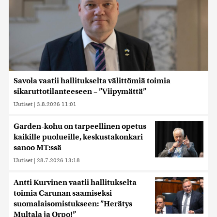
Savola vaatii hallitukselta välittömiä toimia
sikaruttotilanteeseen – ”Viipymättä”
Uutiset
|
3.8.2026 11:01
Garden-kohu on tarpeellinen opetus
kaikille puolueille, keskustakonkari
sanoo MT:ssä
Uutiset
|
28.7.2026 13:18
Antti Kurvinen vaatii hallitukselta
toimia Carunan saamiseksi
suomalaisomistukseen: ”Herätys
Multala ja Orpo!”