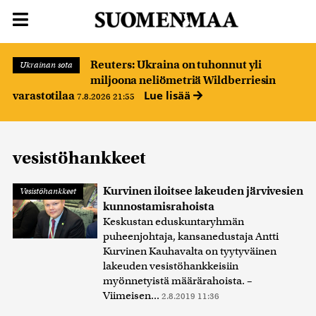
Reuters: Ukraina on tuhonnut yli
Ukrainan sota
miljoona neliömetriä Wildberriesin
Lue lisää
varastotilaa
7.8.2026 21:55
vesistöhankkeet
Kurvinen iloitsee lakeuden järvivesien
Vesistöhankkeet
kunnostamisrahoista
Keskustan eduskuntaryhmän
puheenjohtaja, kansanedustaja Antti
Kurvinen Kauhavalta on tyytyväinen
lakeuden vesistöhankkeisiin
myönnetyistä määrärahoista. –
Viimeisen...
2.8.2019 11:36