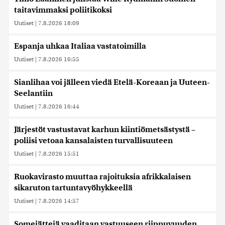
taitavimmaksi poliitikoksi
Uutiset
|
7.8.2026 18:09
Espanja uhkaa Italiaa vastatoimilla
Uutiset
|
7.8.2026 16:55
Sianlihaa voi jälleen viedä Etelä-Koreaan ja Uuteen-
Seelantiin
Uutiset
|
7.8.2026 16:44
Järjestöt vastustavat karhun kiintiömetsästystä –
poliisi vetoaa kansalaisten turvallisuuteen
Uutiset
|
7.8.2026 15:51
Ruokavirasto muuttaa rajoituksia afrikkalaisen
sikaruton tartuntavyöhykkeellä
Uutiset
|
7.8.2026 14:57
Somejättejä vaaditaan vastuuseen riippuvuuden