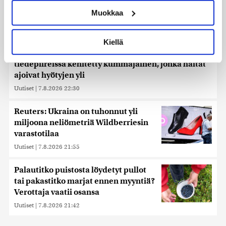
ominaispiirteitä aktiivisesti (sormenjäljen
Muokkaa
muodostaminen)
Lue lisää siitä, miten henkilötietojasi käsitellään ja miten
voit määrittää asetuksesi
tiedot-osiossa
. Voit muuttaa
Kiellä
suostumustasi tai peruuttaa sen milloin vain
Ehtisitkö kosia sekunnissa? – Karkaussekunti on
evästeilmoituksessa.
tiedepiireissä kehitetty kummajainen, jonka haitat
ajoivat hyötyjen yli
Käytämme evästeitä tarjoamamme sisällön ja mainosten
Uutiset
|
7.8.2026 22:30
räätälöimiseen, sosiaalisen median ominaisuuksien
tukemiseen ja kävijämäärämme analysoimiseen. Lisäksi
jaamme sosiaalisen median, mainosalan ja analytiikka-
Reuters: Ukraina on tuhonnut yli
alan kumppaneillemme tietoja siitä, miten käytät
miljoona neliömetriä Wildberriesin
sivustoamme. Kumppanimme voivat yhdistää näitä
varastotilaa
tietoja muihin tietoihin, joita olet antanut heille tai joita on
Uutiset
|
7.8.2026 21:55
kerätty, kun olet käyttänyt heidän palvelujaan. Tietoja
saatetaan myös siirtää ulkomaille.
Palautitko puistosta löydetyt pullot
tai pakastitko marjat ennen myyntiä?
Verottaja vaatii osansa
Uutiset
|
7.8.2026 21:42