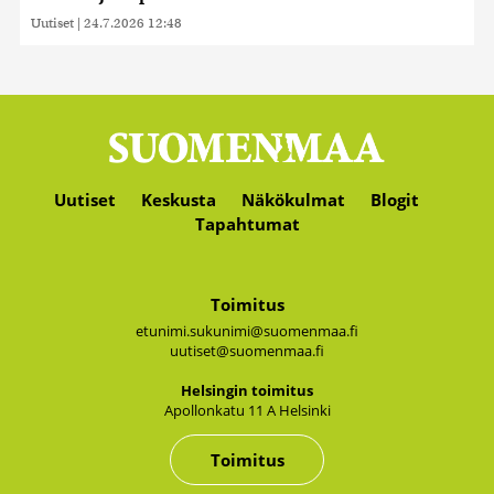
Uutiset
|
24.7.2026 12:48
Uutiset
Keskusta
Näkökulmat
Blogit
Tapahtumat
Toimitus
etunimi.sukunimi@suomenmaa.fi
uutiset@suomenmaa.fi
Hel­sin­gin toi­mi­tus
Apol­lon­ka­tu 11 A Hel­sin­ki
Toimitus