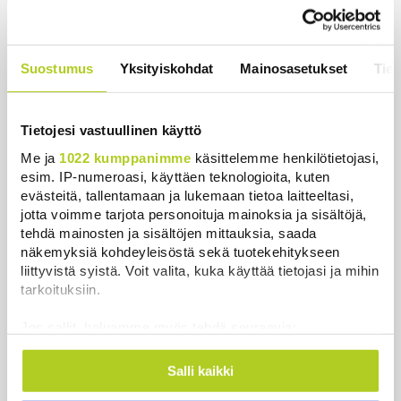
huolissaan – ”Loistava peiterooli”
Uutiset
|
5.8.2026 22:07
Khamenein kanssa viestiminen on
Suostumus
Yksityiskohdat
Mainosasetukset
Tiet
vaikeaa, sanoo Iranin presidentti
Uutiset
|
6.8.2026 0:58
Tietojesi vastuullinen käyttö
Me ja
1022 kumppanimme
käsittelemme henkilötietojasi,
esim. IP-numeroasi, käyttäen teknologioita, kuten
evästeitä, tallentamaan ja lukemaan tietoa laitteeltasi,
jotta voimme tarjota personoituja mainoksia ja sisältöjä,
Uutiset
tehdä mainosten ja sisältöjen mittauksia, saada
näkemyksiä kohdeyleisöstä sekä tuotekehitykseen
Uusimmat
Luetuimmat
liittyvistä syistä. Voit valita, kuka käyttää tietojasi ja mihin
tarkoituksiin.
Jos sallit, haluamme myös tehdä seuraavia:
Kerätä tietoja maantieteellisestä sijainnistasi,
mahdollisesti muutaman metrin tarkkuudella
Salli kaikki
Tunnistaa laitteesi skannaamalla sen