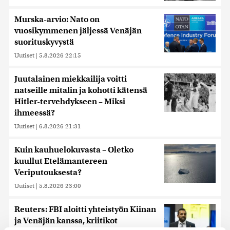
Murska-arvio: Nato on
vuosikymmenen jäljessä Venäjän
suorituskyvystä
Uutiset
|
5.8.2026 22:15
Juutalainen miekkailija voitti
natseille mitalin ja kohotti kätensä
Hitler-tervehdykseen – Miksi
ihmeessä?
Uutiset
|
6.8.2026 21:31
Kuin kauhuelokuvasta – Oletko
kuullut Etelämantereen
Veriputouksesta?
Uutiset
|
5.8.2026 23:00
Reuters: FBI aloitti yhteistyön Kiinan
ja Venäjän kanssa, kriitikot