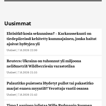
Uusimmat
Ehtisitkö kosia sekunnissa? – Karkaussekunti on
tiedepiireissä kehitetty kummajainen, jonka haitat
ajoivat hyötyjen yli
Uutiset
|
7.8.2026 22:30
Reuters: Ukraina on tuhonnut yli miljoona
neliömetriä Wildberriesin varastotilaa
Uutiset
|
7.8.2026 21:55
Palautitko puistosta löydetyt pullot tai pakastitko
marjat ennen myyntiä? Verottaja vaatii osansa
Uutiset
|
7.8.2026 21:42
Timo Laaninen julistaa Wille Rydmanin Suomen