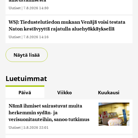
aiheuttamisesta
Uutiset
|
7.8.2026 14:30
WSJ: Tiedustelutiedon mukaan Venäjä voisi testata
Naton kestävyyttä rajatulla aluehyökkäyksellä
Uutiset
|
7.8.2026 14:16
Näytä lisää
Luetuimmat
Päivä
Viikko
Kuukausi
Nämä ihmiset sairastuvat muita
herkemmin sydän- ja
verisuonitauteihin, sanoo tutkimus
Uutiset
|
5.8.2026 22:01