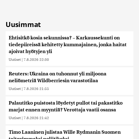
Uusimmat
Ehtisitkö kosia sekunnissa? – Karkaussekunti on
tiedepiireissä kehitetty kummajainen, jonka haitat
ajoivat hyötyjen yli
Uutiset
|
7.8.2026 22:30
Reuters: Ukraina on tuhonnut yli miljoona
neliömetriä Wildberriesin varastotilaa
Uutiset
|
7.8.2026 21:55
Palautitko puistosta löydetyt pullot tai pakastitko
marjat ennen myyntiä? Verottaja vaatii osansa
Uutiset
|
7.8.2026 21:42
Timo Laaninen julistaa Wille Rydmanin Suomen