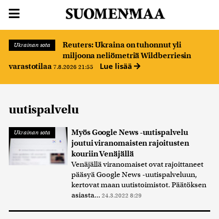
Reuters: Ukraina on tuhonnut yli
Ukrainan sota
miljoona neliömetriä Wildberriesin
Lue lisää
varastotilaa
7.8.2026 21:55
uutispalvelu
Myös Google News -uutispalvelu
Ukrainan sota
joutui viranomaisten rajoitusten
kouriin Venäjällä
Venäjällä viranomaiset ovat rajoittaneet
pääsyä Google News -uutispalveluun,
kertovat maan uutistoimistot. Päätöksen
asiasta...
24.3.2022 8:29