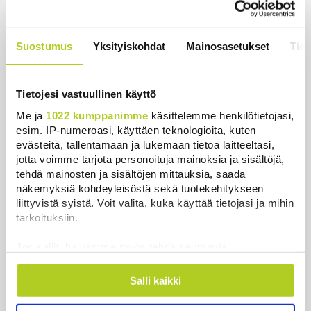
Uutiset
|
5.8.2026 22:07
Khamenein kanssa viestiminen on
Suostumus
Yksityiskohdat
Mainosasetukset
Tiet
vaikeaa, sanoo Iranin presidentti
Uutiset
|
6.8.2026 0:58
Tietojesi vastuullinen käyttö
Me ja
1022 kumppanimme
käsittelemme henkilötietojasi,
esim. IP-numeroasi, käyttäen teknologioita, kuten
evästeitä, tallentamaan ja lukemaan tietoa laitteeltasi,
Uutiset
jotta voimme tarjota personoituja mainoksia ja sisältöjä,
tehdä mainosten ja sisältöjen mittauksia, saada
näkemyksiä kohdeyleisöstä sekä tuotekehitykseen
Uusimmat
Luetuimmat
liittyvistä syistä. Voit valita, kuka käyttää tietojasi ja mihin
tarkoituksiin.
Jos sallit, haluamme myös tehdä seuraavia:
Kerätä tietoja maantieteellisestä sijainnistasi,
mahdollisesti muutaman metrin tarkkuudella
Salli kaikki
Tunnistaa laitteesi skannaamalla sen
ominaispiirteitä aktiivisesti (sormenjäljen