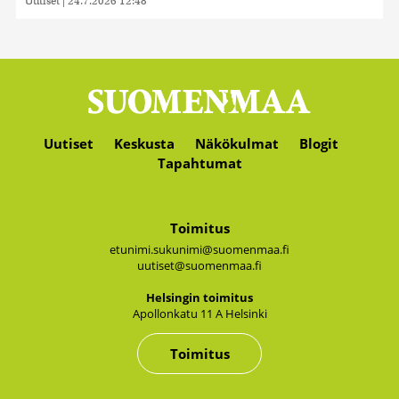
Uutiset
|
24.7.2026 12:48
Uutiset
Keskusta
Näkökulmat
Blogit
Tapahtumat
Toimitus
etunimi.sukunimi@suomenmaa.fi
uutiset@suomenmaa.fi
Hel­sin­gin toi­mi­tus
Apol­lon­ka­tu 11 A Hel­sin­ki
Toimitus