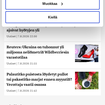
Muokkaa
muodostaminen)
Lue lisää siitä, miten henkilötietojasi käsitellään ja miten
voit määrittää asetuksesi
tiedot-osiossa
. Voit muuttaa
Kiellä
suostumustasi tai peruuttaa sen milloin vain
Ehtisitkö kosia sekunnissa? – Karkaussekunti on
evästeilmoituksessa.
tiedepiireissä kehitetty kummajainen, jonka haitat
ajoivat hyötyjen yli
Käytämme evästeitä tarjoamamme sisällön ja mainosten
Uutiset
|
7.8.2026 22:30
räätälöimiseen, sosiaalisen median ominaisuuksien
tukemiseen ja kävijämäärämme analysoimiseen. Lisäksi
Reuters: Ukraina on tuhonnut yli
jaamme sosiaalisen median, mainosalan ja analytiikka-
miljoona neliömetriä Wildberriesin
alan kumppaneillemme tietoja siitä, miten käytät
varastotilaa
sivustoamme. Kumppanimme voivat yhdistää näitä
tietoja muihin tietoihin, joita olet antanut heille tai joita on
Uutiset
|
7.8.2026 21:55
kerätty, kun olet käyttänyt heidän palvelujaan. Tietoja
saatetaan myös siirtää ulkomaille.
Palautitko puistosta löydetyt pullot
tai pakastitko marjat ennen myyntiä?
Verottaja vaatii osansa
Uutiset
|
7.8.2026 21:42