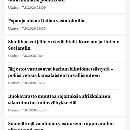
taitavimmaksi poliitikoksi
Uutiset
|
7.8.2026 18:09
Espanja uhkaa Italiaa vastatoimilla
Uutiset
|
7.8.2026 16:55
Sianlihaa voi jälleen viedä Etelä-Koreaan ja Uuteen-
Seelantiin
Uutiset
|
7.8.2026 16:44
Järjestöt vastustavat karhun kiintiömetsästystä –
poliisi vetoaa kansalaisten turvallisuuteen
Uutiset
|
7.8.2026 15:51
Ruokavirasto muuttaa rajoituksia afrikkalaisen
sikaruton tartuntavyöhykkeellä
Uutiset
|
7.8.2026 14:57
Somejättejä vaaditaan vastuuseen riippuvuuden