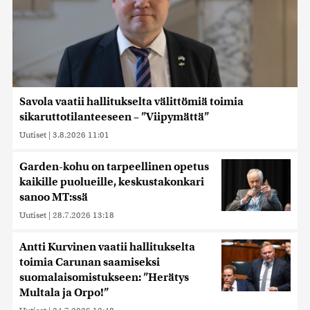
Savola vaatii hallitukselta välittömiä toimia
sikaruttotilanteeseen – ”Viipymättä”
Uutiset
|
3.8.2026 11:01
Garden-kohu on tarpeellinen opetus
kaikille puolueille, keskustakonkari
sanoo MT:ssä
Uutiset
|
28.7.2026 13:18
Antti Kurvinen vaatii hallitukselta
toimia Carunan saamiseksi
suomalaisomistukseen: ”Herätys
Multala ja Orpo!”