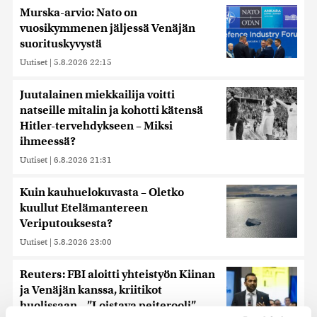
Murska-arvio: Nato on
vuosikymmenen jäljessä Venäjän
suorituskyvystä
Uutiset
|
5.8.2026 22:15
Juutalainen miekkailija voitti
natseille mitalin ja kohotti kätensä
Hitler-tervehdykseen – Miksi
ihmeessä?
Uutiset
|
6.8.2026 21:31
Kuin kauhuelokuvasta – Oletko
kuullut Etelämantereen
Veriputouksesta?
Uutiset
|
5.8.2026 23:00
Reuters: FBI aloitti yhteistyön Kiinan
ja Venäjän kanssa, kriitikot
huolissaan – ”Loistava peiterooli”