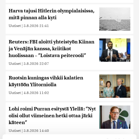
Harva tajusi Hitlerin olympialaisissa,
mitä pinnan alla kyti
Uutiset
|
5.8.2026 21:41
Reuters: FBI aloitti yhteistyön Kiinan
ja Venäjän kanssa, kriitikot
huolissaan – ”Loistava peiterooli”
Uutiset
|
5.8.2026 22:07
Ruotsin kuningas vihkii kalatien
käyttöön Ylitorniolla
Uutiset
|
4.8.2026 11:02
Lohi roimi Purran esitystä Ylellä: ”Nyt
olisi ollut viimeinen hetki ottaa järki
käteen”
Uutiset
|
5.8.2026 14:40