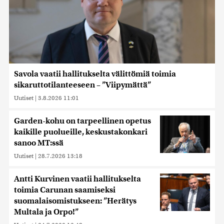
Savola vaatii hallitukselta välittömiä toimia
sikaruttotilanteeseen – ”Viipymättä”
Uutiset
|
3.8.2026 11:01
Garden-kohu on tarpeellinen opetus
kaikille puolueille, keskustakonkari
sanoo MT:ssä
Uutiset
|
28.7.2026 13:18
Antti Kurvinen vaatii hallitukselta
toimia Carunan saamiseksi
suomalaisomistukseen: ”Herätys
Multala ja Orpo!”