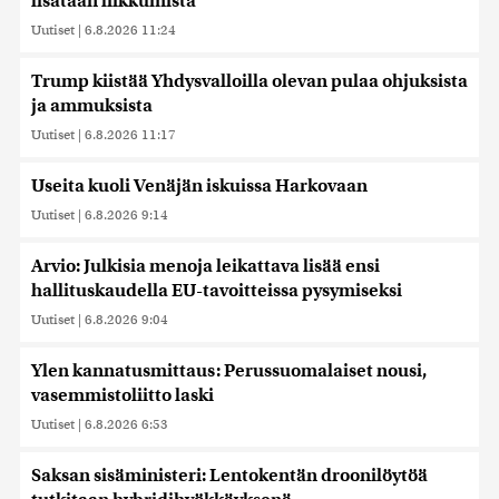
lisätään liikkumista
Uutiset
|
6.8.2026 11:24
Trump kiistää Yhdysvalloilla olevan pulaa ohjuksista
ja ammuksista
Uutiset
|
6.8.2026 11:17
Useita kuoli Venäjän iskuissa Harkovaan
Uutiset
|
6.8.2026 9:14
Arvio: Julkisia menoja leikattava lisää ensi
hallituskaudella EU-tavoitteissa pysymiseksi
Uutiset
|
6.8.2026 9:04
Ylen kannatusmittaus: Perussuomalaiset nousi,
vasemmistoliitto laski
Uutiset
|
6.8.2026 6:53
Saksan sisäministeri: Lentokentän droonilöytöä