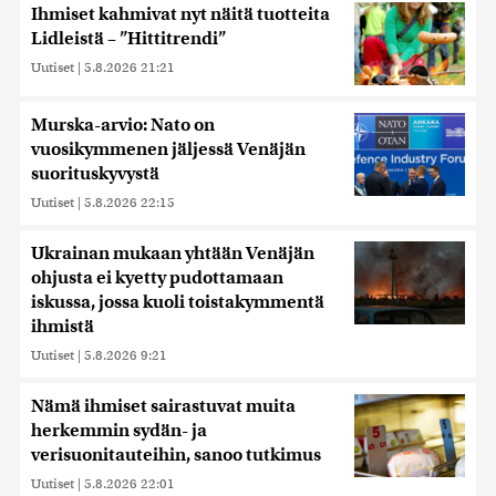
Ihmiset kahmivat nyt näitä tuotteita
Lidleistä – ”Hittitrendi”
Uutiset
|
5.8.2026 21:21
Murska-arvio: Nato on
vuosikymmenen jäljessä Venäjän
suorituskyvystä
Uutiset
|
5.8.2026 22:15
Ukrainan mukaan yhtään Venäjän
ohjusta ei kyetty pudottamaan
iskussa, jossa kuoli toistakymmentä
ihmistä
Uutiset
|
5.8.2026 9:21
Nämä ihmiset sairastuvat muita
herkemmin sydän- ja
verisuonitauteihin, sanoo tutkimus
Uutiset
|
5.8.2026 22:01