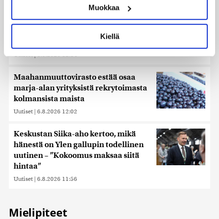
Muokkaa
muodostaminen)
Lue lisää siitä, miten henkilötietojasi käsitellään ja miten
voit määrittää asetuksesi
tiedot-osiossa
. Voit muuttaa
Pohjois-Korea ampui tunnistamattoman ammuksen
Kiellä
suostumustasi tai peruuttaa sen milloin vain
Japaninmerelle
evästeilmoituksessa.
Uutiset
|
6.8.2026 12:14
Käytämme evästeitä tarjoamamme sisällön ja mainosten
Maahanmuuttovirasto estää osaa
räätälöimiseen, sosiaalisen median ominaisuuksien
marja-alan yrityksistä rekrytoimasta
tukemiseen ja kävijämäärämme analysoimiseen. Lisäksi
kolmansista maista
jaamme sosiaalisen median, mainosalan ja analytiikka-
Uutiset
|
6.8.2026 12:02
alan kumppaneillemme tietoja siitä, miten käytät
sivustoamme. Kumppanimme voivat yhdistää näitä
tietoja muihin tietoihin, joita olet antanut heille tai joita on
Keskustan Siika-aho kertoo, mikä
kerätty, kun olet käyttänyt heidän palvelujaan. Tietoja
hänestä on Ylen gallupin todellinen
saatetaan myös siirtää ulkomaille.
uutinen – ”Kokoomus maksaa siitä
hintaa”
Uutiset
|
6.8.2026 11:56
Mielipiteet