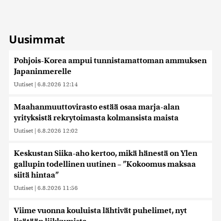
Uusimmat
Pohjois-Korea ampui tunnistamattoman ammuksen
Japaninmerelle
Uutiset
|
6.8.2026 12:14
Maahanmuuttovirasto estää osaa marja-alan
yrityksistä rekrytoimasta kolmansista maista
Uutiset
|
6.8.2026 12:02
Keskustan Siika-aho kertoo, mikä hänestä on Ylen
gallupin todellinen uutinen – ”Kokoomus maksaa
siitä hintaa”
Uutiset
|
6.8.2026 11:56
Viime vuonna kouluista lähtivät puhelimet, nyt