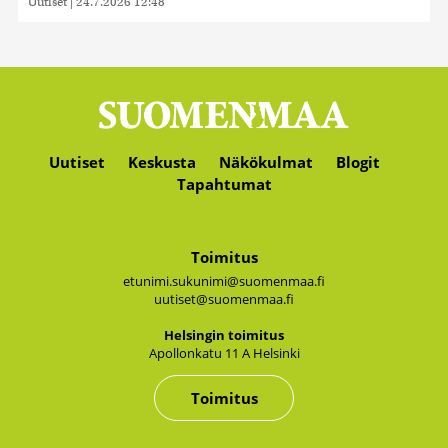
Uutiset
|
24.7.2026 12:48
Uutiset
Keskusta
Näkökulmat
Blogit
Tapahtumat
Toimitus
etunimi.sukunimi@suomenmaa.fi
uutiset@suomenmaa.fi
Hel­sin­gin toi­mi­tus
Apol­lon­ka­tu 11 A Hel­sin­ki
Toimitus