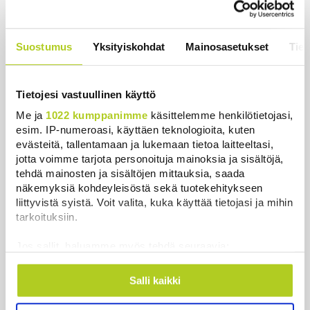
Kuin kauhuelokuvasta – Oletko
kuullut Etelämantereen
Veriputouksesta?
Suostumus
Yksityiskohdat
Mainosasetukset
Tiet
Uutiset
|
5.8.2026 23:00
Tietojesi vastuullinen käyttö
Me ja
1022 kumppanimme
käsittelemme henkilötietojasi,
esim. IP-numeroasi, käyttäen teknologioita, kuten
Uutiset
evästeitä, tallentamaan ja lukemaan tietoa laitteeltasi,
jotta voimme tarjota personoituja mainoksia ja sisältöjä,
tehdä mainosten ja sisältöjen mittauksia, saada
Uusimmat
Luetuimmat
näkemyksiä kohdeyleisöstä sekä tuotekehitykseen
liittyvistä syistä. Voit valita, kuka käyttää tietojasi ja mihin
tarkoituksiin.
Jos sallit, haluamme myös tehdä seuraavia:
Kerätä tietoja maantieteellisestä sijainnistasi,
mahdollisesti muutaman metrin tarkkuudella
Salli kaikki
Tunnistaa laitteesi skannaamalla sen
ominaispiirteitä aktiivisesti (sormenjäljen