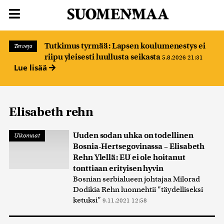
Tutkimus tyrmää: Lapsen koulumenestys ei
Terveys
riipu yleisesti luullusta seikasta
5.8.2026 21:31
Lue lisää
Elisabeth rehn
Uuden sodan uhka on todellinen
Ulkomaat
Bosnia-Hertsegovinassa – Elisabeth
Rehn Ylellä: EU ei ole hoitanut
tonttiaan erityisen hyvin
Bosnian serbialueen johtajaa Milorad
Dodikia Rehn luonnehtii ”täydelliseksi
ketuksi”
9.11.2021 12:58