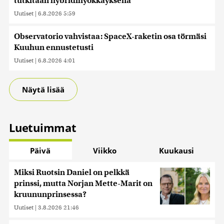
tutkitaan hybridihyökkäyksenä
Uutiset
|
6.8.2026 5:59
Observatorio vahvistaa: SpaceX-raketin osa törmäsi
Kuuhun ennustetusti
Uutiset
|
6.8.2026 4:01
Näytä lisää
Luetuimmat
Päivä
Viikko
Kuukausi
Miksi Ruotsin Daniel on pelkkä
prinssi, mutta Norjan Mette-Marit on
kruununprinsessa?
Uutiset
|
3.8.2026 21:46