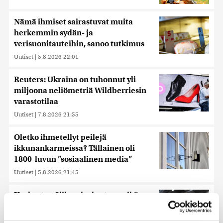
Nämä ihmiset sairastuvat muita
herkemmin sydän- ja
verisuonitauteihin, sanoo tutkimus
Uutiset
|
5.8.2026 22:01
Reuters: Ukraina on tuhonnut yli
miljoona neliömetriä Wildberriesin
varastotilaa
Uutiset
|
7.8.2026 21:55
Oletko ihmetellyt peilejä
ikkunankarmeissa? Tällainen oli
1800-luvun ”sosiaalinen media”
Uutiset
|
5.8.2026 21:45
Keskustan Siika-aho kertoo, mikä
hänestä on Ylen gallupin todellinen
uutinen – ”Kokoomus maksaa siitä