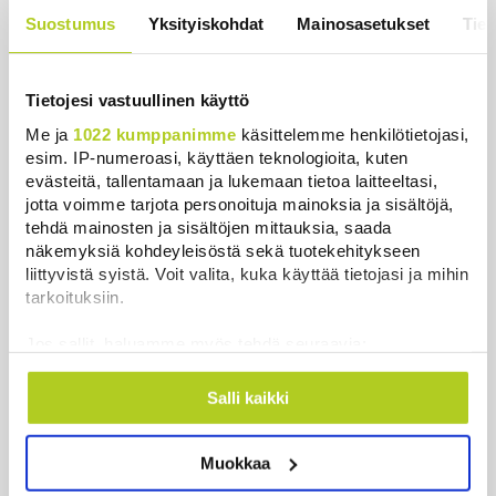
hintaa”
Suostumus
Yksityiskohdat
Mainosasetukset
Tiet
Uutiset
|
6.8.2026 11:56
Tietojesi vastuullinen käyttö
Me ja
1022 kumppanimme
käsittelemme henkilötietojasi,
esim. IP-numeroasi, käyttäen teknologioita, kuten
Uutiset
evästeitä, tallentamaan ja lukemaan tietoa laitteeltasi,
jotta voimme tarjota personoituja mainoksia ja sisältöjä,
Uusimmat
Luetuimmat
tehdä mainosten ja sisältöjen mittauksia, saada
näkemyksiä kohdeyleisöstä sekä tuotekehitykseen
liittyvistä syistä. Voit valita, kuka käyttää tietojasi ja mihin
tarkoituksiin.
Jos sallit, haluamme myös tehdä seuraavia:
Kerätä tietoja maantieteellisestä sijainnistasi,
mahdollisesti muutaman metrin tarkkuudella
Salli kaikki
Tunnistaa laitteesi skannaamalla sen
ominaispiirteitä aktiivisesti (sormenjäljen
Muokkaa
muodostaminen)
Lue lisää siitä, miten henkilötietojasi käsitellään ja miten