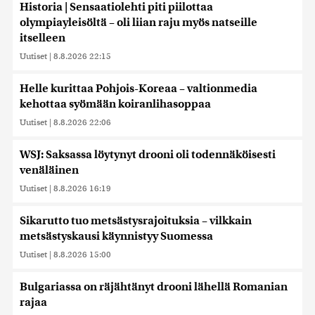
Historia | Sensaatiolehti piti piilottaa
olympiayleisöltä – oli liian raju myös natseille
itselleen
Uutiset
|
8.8.2026 22:15
Helle kurittaa Pohjois-Koreaa – valtionmedia
kehottaa syömään koiranlihasoppaa
Uutiset
|
8.8.2026 22:06
WSJ: Saksassa löytynyt drooni oli todennäköisesti
venäläinen
Uutiset
|
8.8.2026 16:19
Sikarutto tuo metsästysrajoituksia – vilkkain
metsästyskausi käynnistyy Suomessa
Uutiset
|
8.8.2026 15:00
Bulgariassa on räjähtänyt drooni lähellä Romanian
rajaa