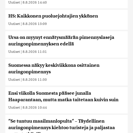
Uutiset
|
8.8.2026 14:40
HS: Kaikkonen puoluejohtajien ykkönen
Uutiset
|
8.8.2026 13:09
Ursa on myynyt ennätysmäärän pimennyslaseja
auringonpimennyksen edellä
Uutiset
|
8.8.2026 11:31
Suomessa näkyy keskiviikkona osittainen
auringonpimennys
Uutiset
|
8.8.2026 11:30
Ensi viikolla Suomesta pääsee junalla
Haaparantaan, mutta matka taitetaan kuivin suin
Uutiset
|
8.8.2026 10:44
”Se tuntuu maailmanlopulta” – Täydellinen
auringonpimennys kiehtoo turisteja ja paljastaa