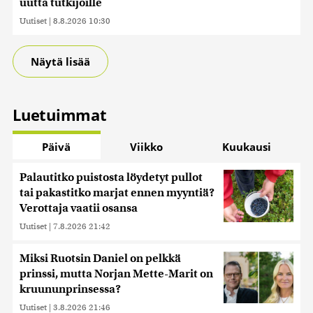
uutta tutkijoille
Uutiset
|
8.8.2026 10:30
Näytä lisää
Luetuimmat
Päivä
Viikko
Kuukausi
Palautitko puistosta löydetyt pullot
tai pakastitko marjat ennen myyntiä?
Verottaja vaatii osansa
Uutiset
|
7.8.2026 21:42
Miksi Ruotsin Daniel on pelkkä
prinssi, mutta Norjan Mette-Marit on
kruununprinsessa?
Uutiset
|
3.8.2026 21:46