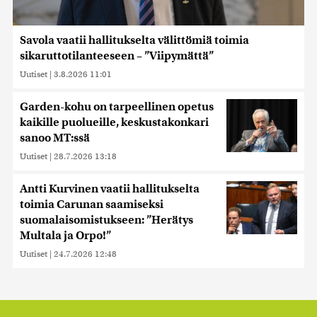
Savola vaatii hallitukselta välittömiä toimia
sikaruttotilanteeseen – ”Viipymättä”
Uutiset
|
3.8.2026 11:01
Garden-kohu on tarpeellinen opetus
kaikille puolueille, keskustakonkari
sanoo MT:ssä
Uutiset
|
28.7.2026 13:18
Antti Kurvinen vaatii hallitukselta
toimia Carunan saamiseksi
suomalaisomistukseen: ”Herätys
Multala ja Orpo!”
Uutiset
|
24.7.2026 12:48