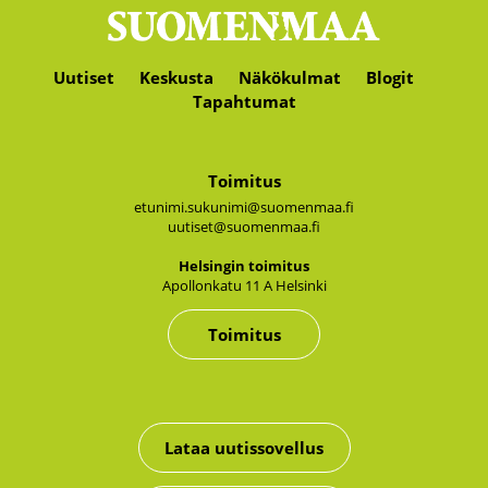
Uutiset
Keskusta
Näkökulmat
Blogit
Tapahtumat
Toimitus
etunimi.sukunimi@suomenmaa.fi
uutiset@suomenmaa.fi
Hel­sin­gin toi­mi­tus
Apol­lon­ka­tu 11 A Hel­sin­ki
Toimitus
Lataa uutissovellus