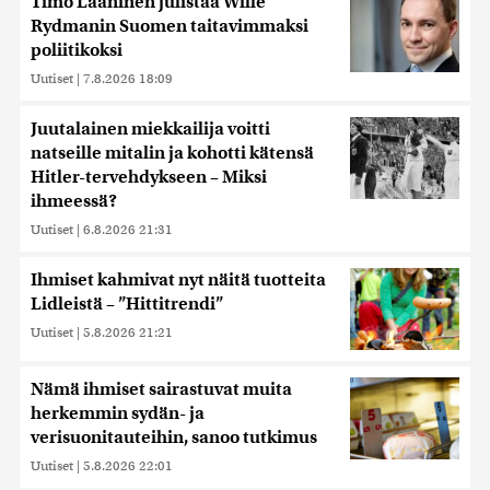
Timo Laaninen julistaa Wille
Rydmanin Suomen taitavimmaksi
poliitikoksi
Uutiset
|
7.8.2026 18:09
Juutalainen miekkailija voitti
natseille mitalin ja kohotti kätensä
Hitler-tervehdykseen – Miksi
ihmeessä?
Uutiset
|
6.8.2026 21:31
Ihmiset kahmivat nyt näitä tuotteita
Lidleistä – ”Hittitrendi”
Uutiset
|
5.8.2026 21:21
Nämä ihmiset sairastuvat muita
herkemmin sydän- ja
verisuonitauteihin, sanoo tutkimus
Uutiset
|
5.8.2026 22:01