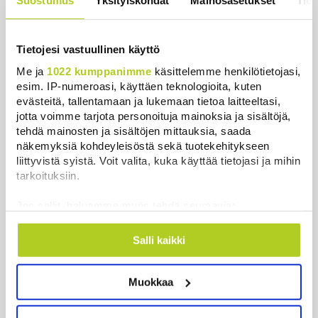
Suostumus
Yksityiskohdat
Mainosasetukset
Tiet
Uutiset
|
6.8.2026 11:56
Tietojesi vastuullinen käyttö
Me ja
1022 kumppanimme
käsittelemme henkilötietojasi,
esim. IP-numeroasi, käyttäen teknologioita, kuten
Uutiset
evästeitä, tallentamaan ja lukemaan tietoa laitteeltasi,
jotta voimme tarjota personoituja mainoksia ja sisältöjä,
Uusimmat
Luetuimmat
tehdä mainosten ja sisältöjen mittauksia, saada
näkemyksiä kohdeyleisöstä sekä tuotekehitykseen
liittyvistä syistä. Voit valita, kuka käyttää tietojasi ja mihin
tarkoituksiin.
Jos sallit, haluamme myös tehdä seuraavia:
Kerätä tietoja maantieteellisestä sijainnistasi,
mahdollisesti muutaman metrin tarkkuudella
Salli kaikki
Tunnistaa laitteesi skannaamalla sen
ominaispiirteitä aktiivisesti (sormenjäljen
Muokkaa
muodostaminen)
Lue lisää siitä, miten henkilötietojasi käsitellään ja miten
WSJ: Saksassa löytynyt drooni oli todennäköisesti
voit määrittää asetuksesi
tiedot-osiossa
. Voit muuttaa