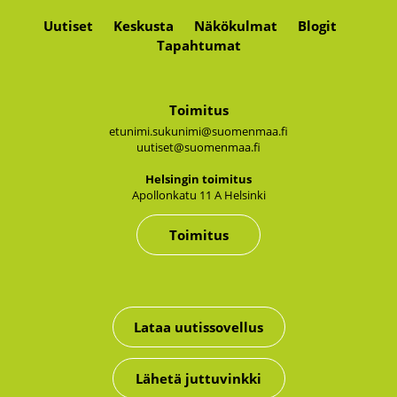
Uutiset
Keskusta
Näkökulmat
Blogit
Tapahtumat
Toimitus
etunimi.sukunimi@suomenmaa.fi
uutiset@suomenmaa.fi
Hel­sin­gin toi­mi­tus
Apol­lon­ka­tu 11 A Hel­sin­ki
Toimitus
Lataa uutissovellus
Lähetä juttuvinkki