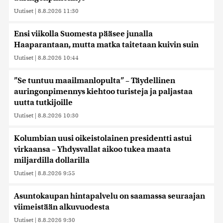
Uutiset
|
8.8.2026 11:30
Ensi viikolla Suomesta pääsee junalla
Haaparantaan, mutta matka taitetaan kuivin suin
Uutiset
|
8.8.2026 10:44
”Se tuntuu maailmanlopulta” – Täydellinen
auringonpimennys kiehtoo turisteja ja paljastaa
uutta tutkijoille
Uutiset
|
8.8.2026 10:30
Kolumbian uusi oikeistolainen presidentti astui
virkaansa – Yhdysvallat aikoo tukea maata
miljardilla dollarilla
Uutiset
|
8.8.2026 9:55
Asuntokaupan hintapalvelu on saamassa seuraajan
viimeistään alkuvuodesta
Uutiset
|
8.8.2026 9:30