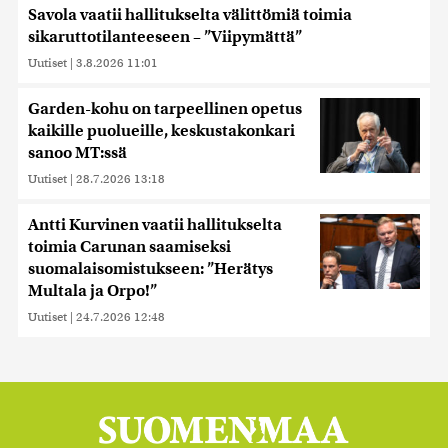
Savola vaatii hallitukselta välittömiä toimia
sikaruttotilanteeseen – ”Viipymättä”
Uutiset
|
3.8.2026 11:01
Garden-kohu on tarpeellinen opetus
kaikille puolueille, keskustakonkari
sanoo MT:ssä
Uutiset
|
28.7.2026 13:18
Antti Kurvinen vaatii hallitukselta
toimia Carunan saamiseksi
suomalaisomistukseen: ”Herätys
Multala ja Orpo!”
Uutiset
|
24.7.2026 12:48