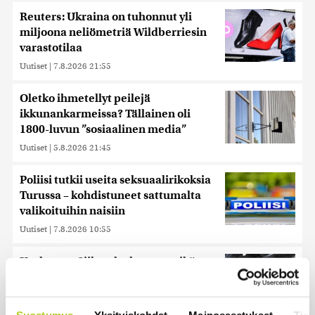
Reuters: Ukraina on tuhonnut yli
miljoona neliömetriä Wildberriesin
varastotilaa
Uutiset
|
7.8.2026 21:55
Oletko ihmetellyt peilejä
ikkunankarmeissa? Tällainen oli
1800-luvun ”sosiaalinen media”
Uutiset
|
5.8.2026 21:45
Poliisi tutkii useita seksuaalirikoksia
Turussa – kohdistuneet sattumalta
valikoituihin naisiin
Uutiset
|
7.8.2026 10:55
Keskustan Siika-aho kertoo, mikä
hänestä on Ylen gallupin todellinen
uutinen – ”Kokoomus maksaa siitä
hintaa”