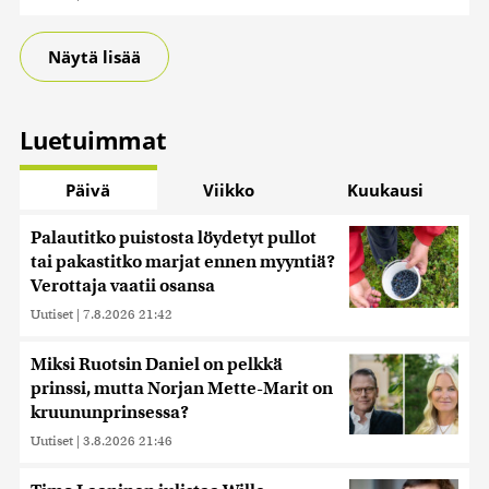
Näytä lisää
Luetuimmat
Päivä
Viikko
Kuukausi
Palautitko puistosta löydetyt pullot
tai pakastitko marjat ennen myyntiä?
Verottaja vaatii osansa
Uutiset
|
7.8.2026 21:42
Miksi Ruotsin Daniel on pelkkä
prinssi, mutta Norjan Mette-Marit on
kruununprinsessa?
Uutiset
|
3.8.2026 21:46