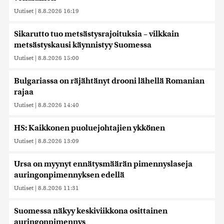
Uutiset
|
8.8.2026 16:19
Sikarutto tuo metsästysrajoituksia – vilkkain
metsästyskausi käynnistyy Suomessa
Uutiset
|
8.8.2026 15:00
Bulgariassa on räjähtänyt drooni lähellä Romanian
rajaa
Uutiset
|
8.8.2026 14:40
HS: Kaikkonen puoluejohtajien ykkönen
Uutiset
|
8.8.2026 13:09
Ursa on myynyt ennätysmäärän pimennyslaseja
auringonpimennyksen edellä
Uutiset
|
8.8.2026 11:31
Suomessa näkyy keskiviikkona osittainen
auringonpimennys